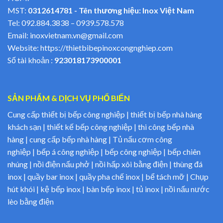
MST:
0312614781 - Tên thương hiệu: Inox Việt Nam
Tel:
092.884.3838
–
0939.578.578
Email:
inoxvietnam.vn@gmail.com
Website:
https://thietbibepinoxcongnghiep.com
Số tài khoản :
923018173900001
SẢN PHẨM & DỊCH VỤ PHỔ BIẾN
Cung cấp thiết bị bếp công nghiệp | thiết bị bếp nhà hàng
khách sạn | thiết kế bếp công nghiệp | thi công bếp nhà
hàng | cung cấp bếp nhà hàng | Tủ nấu cơm công
nghiệp | bếp á công nghiệp | bếp công nghiệp | bếp chiên
nhúng | nồi điện nấu phở | nồi hấp xôi bằng điện | thùng đá
inox | quầy bar inox | quầy pha chế inox | bể tách mỡ | Chụp
hút khói | kệ bếp inox | bàn bếp inox | tủ inox | nồi nấu nước
lèo bằng điện