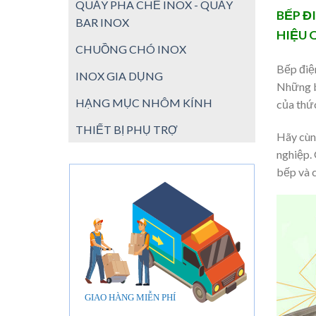
QUẦY PHA CHẾ INOX - QUẦY
BẾP Đ
BAR INOX
HIỆU 
CHUỒNG CHÓ INOX
Bếp điệ
INOX GIA DỤNG
Những b
HẠNG MỤC NHÔM KÍNH
của thứ
THIẾT BỊ PHỤ TRỢ
Hãy cùn
nghiệp. 
bếp và 