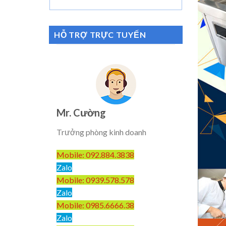
HỖ TRỢ TRỰC TUYẾN
Mr. Cường
Trưởng phòng kinh doanh
Mobile: 092.884.3838
Zalo
Mobile: 0939.578.578
Zalo
Mobile: 0985.6666.38
Zalo