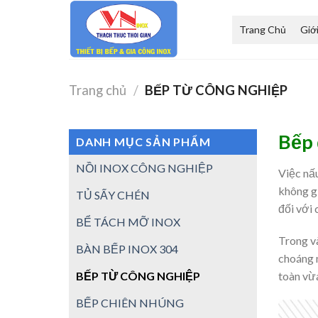
Skip
to
Trang Chủ
Giớ
content
Trang chủ
/
BẾP TỪ CÔNG NGHIỆP
Bếp 
DANH MỤC SẢN PHẨM
NỒI INOX CÔNG NGHIỆP
Việc nấu
không g
TỦ SẤY CHÉN
đối với 
BỂ TÁCH MỠ INOX
Trong và
BÀN BẾP INOX 304
choáng n
BẾP TỪ CÔNG NGHIỆP
toàn vừa
BẾP CHIÊN NHÚNG