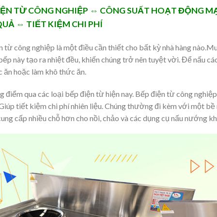
IỆN TỪ CÔNG NGHIỆP ⇔ CÔNG SUẤT HOẠT ĐỘNG MẠ
QUẢ ⇔ TIẾT KIỆM CHI PHÍ
n từ công nghiệp là một điều cần thiết cho bất kỳ nhà hàng nào.M
ếp này tạo ra nhiệt đều, khiến chúng trở nên tuyệt vời. Để nấu c
c ăn hoặc làm khô thức ăn.
g điểm qua các loại bếp điện từ hiện nay. Bếp điện từ công nghi
Giúp tiết kiệm chi phí nhiên liệu. Chúng thường đi kèm với một bề 
cung cấp nhiều chỗ hơn cho nồi, chảo và các dụng cụ nấu nướng kh