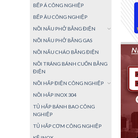
BẾP Á CÔNG NGHIỆP
BẾP ÂU CÔNG NGHIỆP
NỒI NẤU PHỞ BẰNG ĐIỆN
NỒI NẤU PHỞ BẰNG GAS
NỒI NẤU CHÁO BẰNG ĐIỆN
NỒI TRÁNG BÁNH CUỐN BẰNG
ĐIỆN
NỒI HẤP ĐIỆN CÔNG NGHIỆP
NỒI HẤP INOX 304
TỦ HẤP BÁNH BAO CÔNG
NGHIỆP
TỦ HẤP CƠM CÔNG NGHIỆP
KỆ INOX