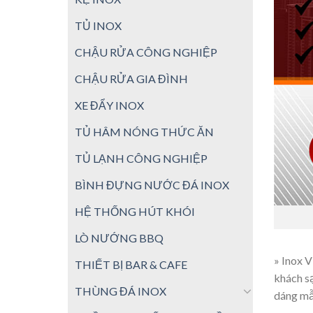
TỦ INOX
CHẬU RỬA CÔNG NGHIỆP
CHẬU RỬA GIA ĐÌNH
XE ĐẨY INOX
TỦ HÂM NÓNG THỨC ĂN
TỦ LẠNH CÔNG NGHIỆP
BÌNH ĐỰNG NƯỚC ĐÁ INOX
HỆ THỐNG HÚT KHÓI
LÒ NƯỚNG BBQ
» Inox 
THIẾT BỊ BAR & CAFE
khách sạ
THÙNG ĐÁ INOX
dáng mẫ