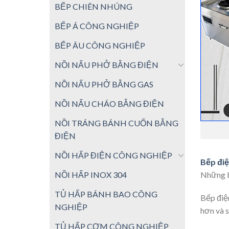
BẾP CHIÊN NHÚNG
BẾP Á CÔNG NGHIỆP
BẾP ÂU CÔNG NGHIỆP
NỒI NẤU PHỞ BẰNG ĐIỆN
NỒI NẤU PHỞ BẰNG GAS
NỒI NẤU CHÁO BẰNG ĐIỆN
NỒI TRÁNG BÁNH CUỐN BẰNG
ĐIỆN
NỒI HẤP ĐIỆN CÔNG NGHIỆP
Bếp điệ
Những b
NỒI HẤP INOX 304
TỦ HẤP BÁNH BAO CÔNG
Bếp điện
NGHIỆP
hơn và s
TỦ HẤP CƠM CÔNG NGHIỆP