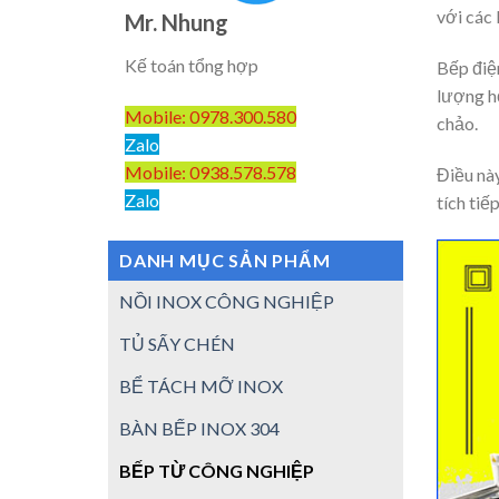
với các 
Mr. Nhung
Kế toán tổng hợp
Bếp điệ
lượng h
Mobile: 0978.300.580
chảo.
Zalo
Mobile: 0938.578.578
Điều này
Zalo
tích tiế
DANH MỤC SẢN PHẨM
NỒI INOX CÔNG NGHIỆP
TỦ SẤY CHÉN
BỂ TÁCH MỠ INOX
BÀN BẾP INOX 304
BẾP TỪ CÔNG NGHIỆP