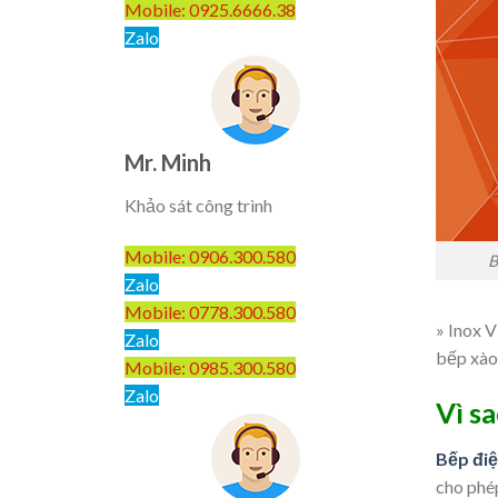
Mobile: 0925.6666.38
Zalo
Mr. Minh
Khảo sát công trình
Mobile: 0906.300.580
B
Zalo
Mobile: 0778.300.580
» Inox 
Zalo
bếp xào
Mobile: 0985.300.580
Zalo
Vì s
Bếp điệ
cho phép