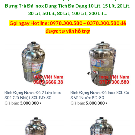
Đựng Trà Đá Inox Dung Tích Đa Dạng 10 Lít, 15 Lít, 20 Lít,
30 Lít, 50 Lít, 80 Lít, 100 Lít, 200 Lít…
Gọi ngay Hotline: 0978.300.580 – 0378.300.580 để
được tư vấn hỗ trợ
Bình Đựng Nước Đá 2 Lớp Inox
Bình Đựng Nước Đá Inox 80L Có
304 Giữ Nhiệt 30L BD-30
3 Vòi Nước BD-80
Giá bán:
3.000.000
₫
Giá bán:
5.800.000
₫