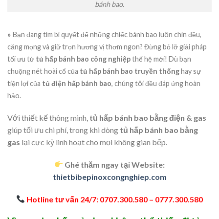
bánh bao.
»
Bạn đang tìm bí quyết để những chiếc bánh bao luôn chín đều,
căng mọng và giữ trọn hương vị thơm ngon? Đừng bỏ lỡ giải pháp
tối ưu từ
tủ hấp bánh bao công nghiệp
thế hệ mới! Dù bạn
chuộng nét hoài cổ của
tủ hấp bánh bao truyền thống
hay sự
tiện lợi của
tủ điện hấp bánh bao
, chúng tôi đều đáp ứng hoàn
hảo.
Với thiết kế thông minh,
tủ hấp bánh bao bằng điện & gas
giúp tối ưu chi phí, trong khi dòng
tủ hấp bánh bao bằng
gas
lại cực kỳ linh hoạt cho mọi không gian bếp.
Ghé thăm ngay tại Website:
thietbibepinoxcongnghiep.com
Hotline tư vấn 24/7:
0707.300.580 – 0777.300.580