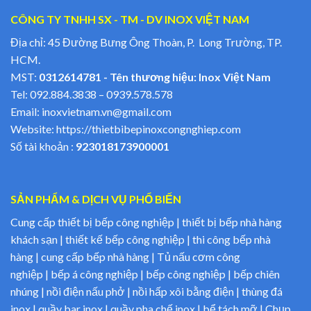
CÔNG TY TNHH SX - TM - DV INOX VIỆT NAM
Địa chỉ: 45 Đường Bưng Ông Thoàn, P. Long Trường, TP.
HCM.
MST:
0312614781 - Tên thương hiệu: Inox Việt Nam
Tel:
092.884.3838
–
0939.578.578
Email:
inoxvietnam.vn@gmail.com
Website:
https://thietbibepinoxcongnghiep.com
Số tài khoản :
923018173900001
SẢN PHẨM & DỊCH VỤ PHỔ BIẾN
Cung cấp thiết bị bếp công nghiệp | thiết bị bếp nhà hàng
khách sạn | thiết kế bếp công nghiệp | thi công bếp nhà
hàng | cung cấp bếp nhà hàng | Tủ nấu cơm công
nghiệp | bếp á công nghiệp | bếp công nghiệp | bếp chiên
nhúng | nồi điện nấu phở | nồi hấp xôi bằng điện | thùng đá
inox | quầy bar inox | quầy pha chế inox | bể tách mỡ | Chụp