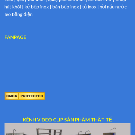
hút khói | kệ bếp inox | bàn bếp inox | tủ inox | nồi nấu nước
lèo bằng điện
FANPAGE
KÊNH VIDEO CLIP SẢN PHẨM THẬT TẾ