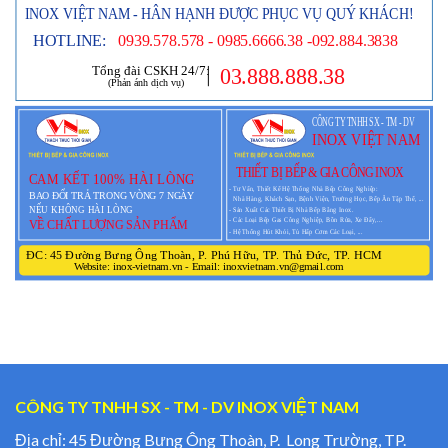
CÔNG TY TNHH SX - TM - DV INOX VIỆT NAM
Địa chỉ: 45 Đường Bưng Ông Thoàn, P. Long Trường, TP.