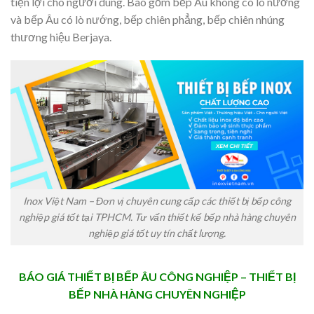
tiện lợi cho người dùng. Bao gồm bếp Âu không có lò nướng
và bếp Âu có lò nướng, bếp chiên phẳng, bếp chiên nhúng
thương hiệu Berjaya.
Inox Việt Nam – Đơn vị chuyên cung cấp các thiết bị bếp công
nghiệp giá tốt tại TPHCM. Tư vấn thiết kế bếp nhà hàng chuyên
nghiệp giá tốt uy tín chất lượng.
BÁO GIÁ THIẾT BỊ BẾP ÂU CÔNG NGHIỆP – THIẾT BỊ
BẾP NHÀ HÀNG CHUYÊN NGHIỆP