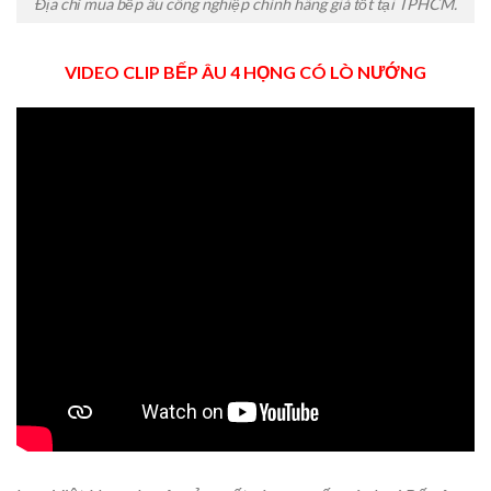
Địa chỉ mua bếp âu công nghiệp chính hãng giá tốt tại TPHCM.
VIDEO CLIP BẾP ÂU 4 HỌNG CÓ LÒ NƯỚNG