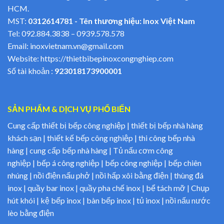
HCM.
MST:
0312614781 - Tên thương hiệu: Inox Việt Nam
Tel:
092.884.3838
–
0939.578.578
Email:
inoxvietnam.vn@gmail.com
Website:
https://thietbibepinoxcongnghiep.com
Số tài khoản :
923018173900001
SẢN PHẨM & DỊCH VỤ PHỔ BIẾN
Cung cấp thiết bị bếp công nghiệp | thiết bị bếp nhà hàng
khách sạn | thiết kế bếp công nghiệp | thi công bếp nhà
hàng | cung cấp bếp nhà hàng | Tủ nấu cơm công
nghiệp | bếp á công nghiệp | bếp công nghiệp | bếp chiên
nhúng | nồi điện nấu phở | nồi hấp xôi bằng điện | thùng đá
inox | quầy bar inox | quầy pha chế inox | bể tách mỡ | Chụp
hút khói | kệ bếp inox | bàn bếp inox | tủ inox | nồi nấu nước
lèo bằng điện