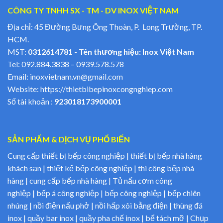
CÔNG TY TNHH SX - TM - DV INOX VIỆT NAM
Địa chỉ: 45 Đường Bưng Ông Thoàn, P. Long Trường, TP.
HCM.
MST:
0312614781 - Tên thương hiệu: Inox Việt Nam
Tel:
092.884.3838
–
0939.578.578
Email:
inoxvietnam.vn@gmail.com
Website:
https://thietbibepinoxcongnghiep.com
Số tài khoản :
923018173900001
SẢN PHẨM & DỊCH VỤ PHỔ BIẾN
Cung cấp thiết bị bếp công nghiệp | thiết bị bếp nhà hàng
khách sạn | thiết kế bếp công nghiệp | thi công bếp nhà
hàng | cung cấp bếp nhà hàng | Tủ nấu cơm công
nghiệp | bếp á công nghiệp | bếp công nghiệp | bếp chiên
nhúng | nồi điện nấu phở | nồi hấp xôi bằng điện | thùng đá
inox | quầy bar inox | quầy pha chế inox | bể tách mỡ | Chụp