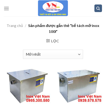
Skip
to
content
Trang chủ
/
Sản phẩm được gắn thẻ “bể tách mỡ inox
100l”
LỌC