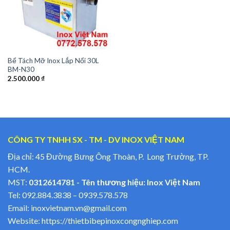
Bể Tách Mỡ Inox Lắp Nổi 30L
BM-N30
2.500.000
₫
CÔNG TY TNHH SX - TM - DV INOX VIỆT NAM
Địa chỉ: 45 Đường Bưng Ông Thoàn, P. Long Trường, TP.
HCM.
MST:
0312614781 - Tên thương hiệu: Inox Việt Nam
Tel:
092.884.3838
–
0939.578.578
Email:
inoxvietnam.vn@gmail.com
Website:
https://thietbibepinoxcongnghiep.com