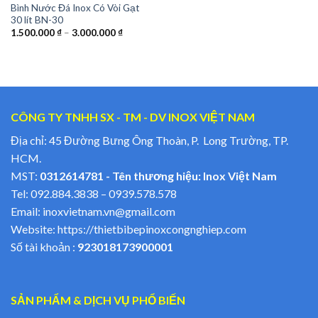
Bình Nước Đá Inox Có Vòi Gạt
30 lít BN-30
1.500.000
₫
–
3.000.000
₫
CÔNG TY TNHH SX - TM - DV INOX VIỆT NAM
Địa chỉ: 45 Đường Bưng Ông Thoàn, P. Long Trường, TP.
HCM.
MST:
0312614781 - Tên thương hiệu: Inox Việt Nam
Tel:
092.884.3838
–
0939.578.578
Email:
inoxvietnam.vn@gmail.com
Website:
https://thietbibepinoxcongnghiep.com
Số tài khoản :
923018173900001
SẢN PHẨM & DỊCH VỤ PHỔ BIẾN