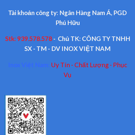
Tài khoản công ty: Ngân Hàng Nam Á, PGD
Phú Hữu
Stk: 939.578.578
- Chủ TK: CÔNG TY TNHH
SX - TM - DV INOX VIỆT NAM
Inox Việt Nam:
Uy Tín - Chất Lượng - Phục
Vụ