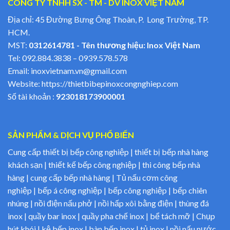
CÔNG TY TNHH SX - TM - DV INOX VIỆT NAM
Địa chỉ: 45 Đường Bưng Ông Thoàn, P. Long Trường, TP.
HCM.
MST:
0312614781 - Tên thương hiệu: Inox Việt Nam
Tel:
092.884.3838
–
0939.578.578
Email:
inoxvietnam.vn@gmail.com
Website:
https://thietbibepinoxcongnghiep.com
Số tài khoản :
923018173900001
SẢN PHẨM & DỊCH VỤ PHỔ BIẾN
Cung cấp thiết bị bếp công nghiệp | thiết bị bếp nhà hàng
khách sạn | thiết kế bếp công nghiệp | thi công bếp nhà
hàng | cung cấp bếp nhà hàng | Tủ nấu cơm công
nghiệp | bếp á công nghiệp | bếp công nghiệp | bếp chiên
nhúng | nồi điện nấu phở | nồi hấp xôi bằng điện | thùng đá
inox | quầy bar inox | quầy pha chế inox | bể tách mỡ | Chụp
hút khói | kệ bếp inox | bàn bếp inox | tủ inox | nồi nấu nước