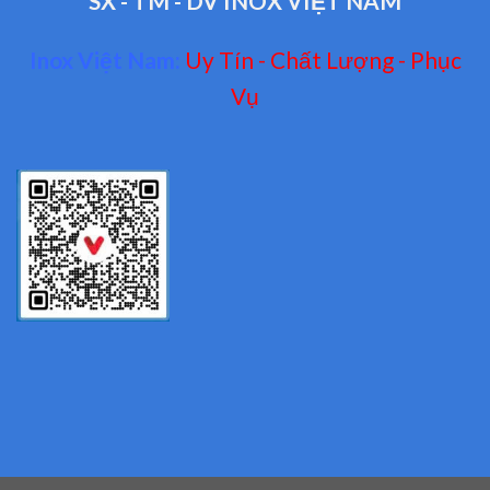
SX - TM - DV INOX VIỆT NAM
Inox Việt Nam:
Uy Tín - Chất Lượng - Phục
Vụ