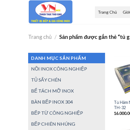
Skip
to
Trang Chủ
Giớ
content
Trang chủ
/
Sản phẩm được gắn thẻ “tủ g
DANH MỤC SẢN PHẨM
NỒI INOX CÔNG NGHIỆP
TỦ SẤY CHÉN
BỂ TÁCH MỠ INOX
BÀN BẾP INOX 304
Tủ Hâm 
TH-32
BẾP TỪ CÔNG NGHIỆP
16.000.
BẾP CHIÊN NHÚNG