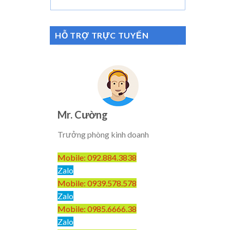
HỖ TRỢ TRỰC TUYẾN
Mr. Cường
Trưởng phòng kinh doanh
Mobile: 092.884.3838
Zalo
Mobile: 0939.578.578
Zalo
Mobile: 0985.6666.38
Zalo