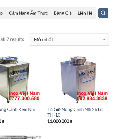
ệp
Cẩm Nang Ẩm Thực
Bảng Giá
Liên Hệ
ll 7 results
óng Canh Kèm Nồi
Tủ Giữ Nóng Canh Nồi 26 Lít
1
TH-10
0
₫
11.000.000
₫