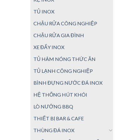
TỦ INOX
CHẬU RỬA CÔNG NGHIỆP
CHẬU RỬA GIA ĐÌNH
XE ĐẨY INOX
TỦ HÂM NÓNG THỨC ĂN
TỦ LẠNH CÔNG NGHIỆP
BÌNH ĐỰNG NƯỚC ĐÁ INOX
HỆ THỐNG HÚT KHÓI
LÒ NƯỚNG BBQ
THIẾT BỊ BAR & CAFE
THÙNG ĐÁ INOX