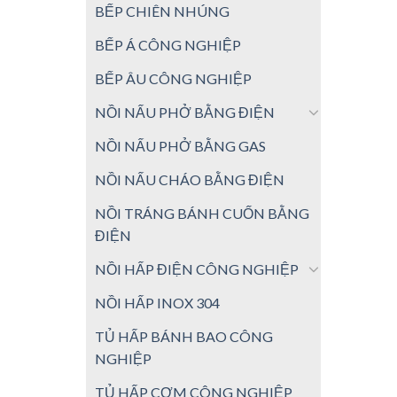
BẾP CHIÊN NHÚNG
BẾP Á CÔNG NGHIỆP
BẾP ÂU CÔNG NGHIỆP
NỒI NẤU PHỞ BẰNG ĐIỆN
NỒI NẤU PHỞ BẰNG GAS
NỒI NẤU CHÁO BẰNG ĐIỆN
NỒI TRÁNG BÁNH CUỐN BẰNG
ĐIỆN
NỒI HẤP ĐIỆN CÔNG NGHIỆP
NỒI HẤP INOX 304
TỦ HẤP BÁNH BAO CÔNG
NGHIỆP
TỦ HẤP CƠM CÔNG NGHIỆP