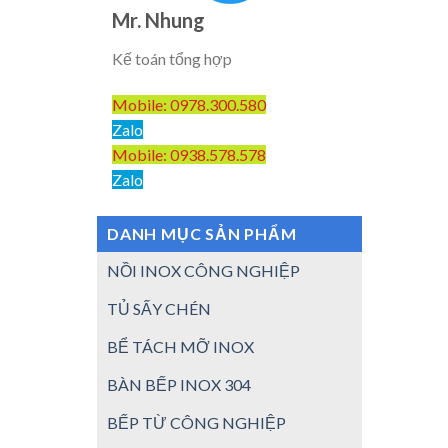
Mr. Nhung
Kế toán tổng hợp
Mobile: 0978.300.580
Zalo
Mobile: 0938.578.578
Zalo
DANH MỤC SẢN PHẨM
NỒI INOX CÔNG NGHIỆP
TỦ SẤY CHÉN
BỂ TÁCH MỠ INOX
BÀN BẾP INOX 304
BẾP TỪ CÔNG NGHIỆP