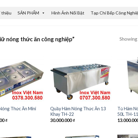
i thiệu
SẢN PHẨM
Hình Ảnh Nổi Bật
Tạp Chí Bếp Công Nghi
Showing a
iữ nóng thức ăn công nghiệp”
Nóng Thức Ăn Mini
Quầy Hâm Nóng Thức Ăn 13
Tủ Hâm N
Khay TH-22
50L TH-1
000
₫
30.000.000
₫
13.000.00