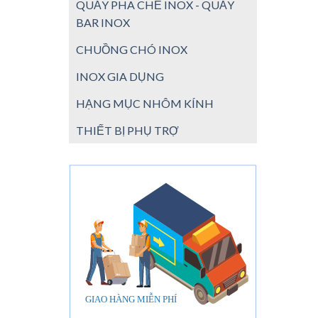
QUẦY PHA CHẾ INOX - QUẦY
BAR INOX
CHUỒNG CHÓ INOX
INOX GIA DỤNG
HẠNG MỤC NHÔM KÍNH
THIẾT BỊ PHỤ TRỢ