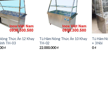
Nóng Thức Ăn 12 Khay
Tủ Hâm Nóng Thức Ăn 10 Khay
Tủ Hâm Nó
Kính TH-03
TH-02
+ 3 Nồi
000
₫
22.000.000
₫
0
₫