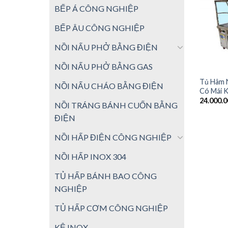
BẾP Á CÔNG NGHIỆP
BẾP ÂU CÔNG NGHIỆP
NỒI NẤU PHỞ BẰNG ĐIỆN
NỒI NẤU PHỞ BẰNG GAS
Tủ Hâm 
NỒI NẤU CHÁO BẰNG ĐIỆN
Có Mái 
24.000.
NỒI TRÁNG BÁNH CUỐN BẰNG
ĐIỆN
NỒI HẤP ĐIỆN CÔNG NGHIỆP
NỒI HẤP INOX 304
TỦ HẤP BÁNH BAO CÔNG
NGHIỆP
TỦ HẤP CƠM CÔNG NGHIỆP
KỆ INOX