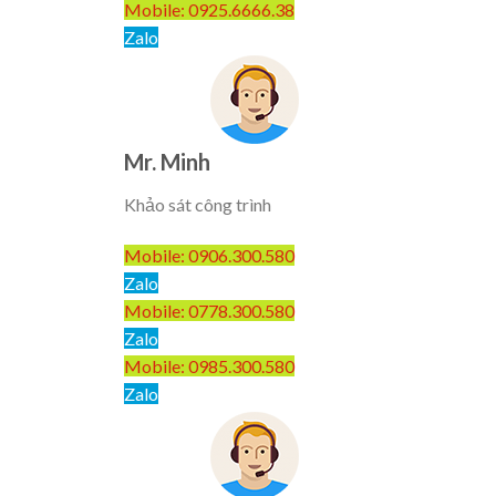
Mobile: 0925.6666.38
Zalo
Mr. Minh
Khảo sát công trình
Mobile: 0906.300.580
Zalo
Mobile: 0778.300.580
Zalo
Mobile: 0985.300.580
Zalo