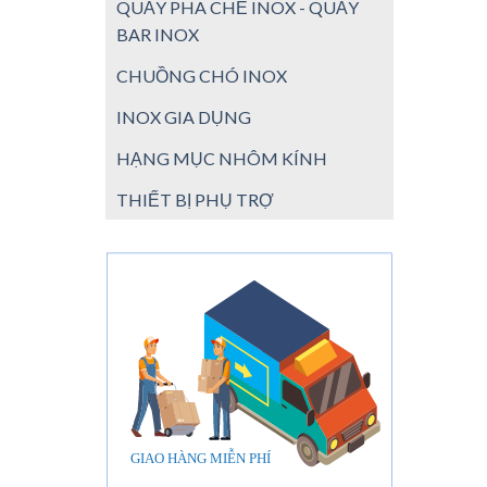
QUẦY PHA CHẾ INOX - QUẦY
BAR INOX
CHUỒNG CHÓ INOX
INOX GIA DỤNG
HẠNG MỤC NHÔM KÍNH
THIẾT BỊ PHỤ TRỢ