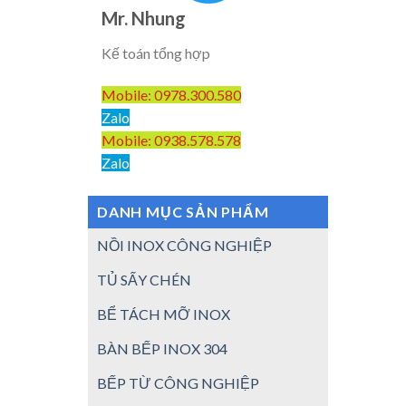
Mr. Nhung
Kế toán tổng hợp
Mobile: 0978.300.580
Zalo
Mobile: 0938.578.578
Zalo
DANH MỤC SẢN PHẨM
NỒI INOX CÔNG NGHIỆP
TỦ SẤY CHÉN
BỂ TÁCH MỠ INOX
BÀN BẾP INOX 304
BẾP TỪ CÔNG NGHIỆP