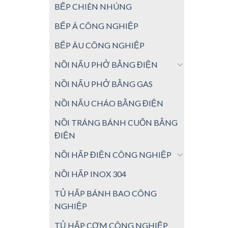
BẾP CHIÊN NHÚNG
BẾP Á CÔNG NGHIỆP
BẾP ÂU CÔNG NGHIỆP
NỒI NẤU PHỞ BẰNG ĐIỆN
NỒI NẤU PHỞ BẰNG GAS
NỒI NẤU CHÁO BẰNG ĐIỆN
NỒI TRÁNG BÁNH CUỐN BẰNG
ĐIỆN
NỒI HẤP ĐIỆN CÔNG NGHIỆP
NỒI HẤP INOX 304
TỦ HẤP BÁNH BAO CÔNG
NGHIỆP
TỦ HẤP CƠM CÔNG NGHIỆP