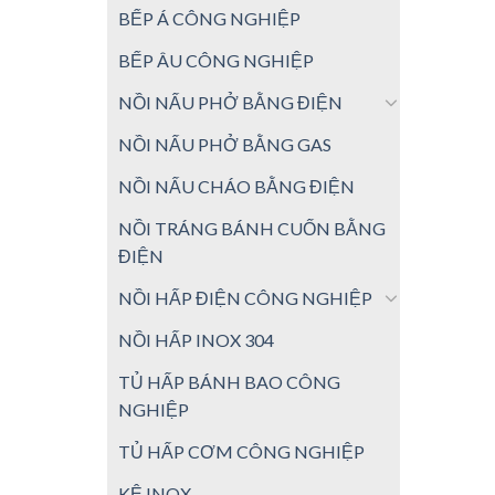
BẾP Á CÔNG NGHIỆP
BẾP ÂU CÔNG NGHIỆP
NỒI NẤU PHỞ BẰNG ĐIỆN
NỒI NẤU PHỞ BẰNG GAS
NỒI NẤU CHÁO BẰNG ĐIỆN
NỒI TRÁNG BÁNH CUỐN BẰNG
ĐIỆN
NỒI HẤP ĐIỆN CÔNG NGHIỆP
NỒI HẤP INOX 304
TỦ HẤP BÁNH BAO CÔNG
NGHIỆP
TỦ HẤP CƠM CÔNG NGHIỆP
KỆ INOX