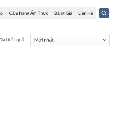
ệp
Cẩm Nang Ẩm Thực
Bảng Giá
Liên Hệ
ả %d kết quả