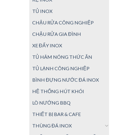
TỦ INOX
CHẬU RỬA CÔNG NGHIỆP
CHẬU RỬA GIA ĐÌNH
XE ĐẨY INOX
TỦ HÂM NÓNG THỨC ĂN
TỦ LẠNH CÔNG NGHIỆP
BÌNH ĐỰNG NƯỚC ĐÁ INOX
HỆ THỐNG HÚT KHÓI
LÒ NƯỚNG BBQ
THIẾT BỊ BAR & CAFE
THÙNG ĐÁ INOX