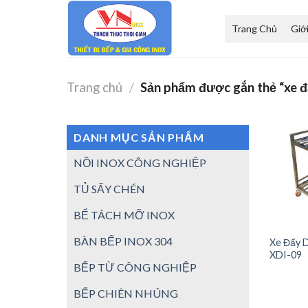
Skip
to
Trang Chủ
Giớ
content
Trang chủ
/
Sản phẩm được gắn thẻ “xe đ
DANH MỤC SẢN PHẨM
NỒI INOX CÔNG NGHIỆP
TỦ SẤY CHÉN
BỂ TÁCH MỠ INOX
BÀN BẾP INOX 304
Xe Đẩy 
XDI-09
BẾP TỪ CÔNG NGHIỆP
BẾP CHIÊN NHÚNG