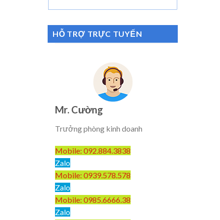
HỖ TRỢ TRỰC TUYẾN
Mr. Cường
Trưởng phòng kinh doanh
Mobile: 092.884.3838
Zalo
Mobile: 0939.578.578
Zalo
Mobile: 0985.6666.38
Zalo