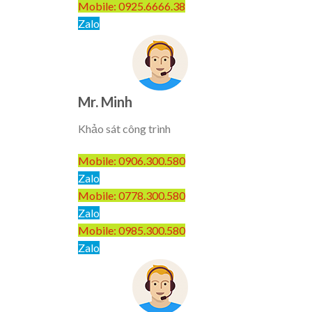
Mobile: 0925.6666.38
Zalo
Mr. Minh
Khảo sát công trình
Mobile: 0906.300.580
Zalo
Mobile: 0778.300.580
Zalo
Mobile: 0985.300.580
Zalo