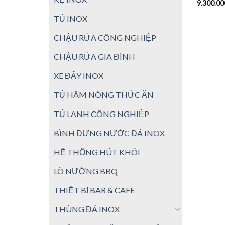
9.300.0
TỦ INOX
CHẬU RỬA CÔNG NGHIỆP
CHẬU RỬA GIA ĐÌNH
XE ĐẨY INOX
TỦ HÂM NÓNG THỨC ĂN
TỦ LẠNH CÔNG NGHIỆP
BÌNH ĐỰNG NƯỚC ĐÁ INOX
HỆ THỐNG HÚT KHÓI
LÒ NƯỚNG BBQ
THIẾT BỊ BAR & CAFE
THÙNG ĐÁ INOX