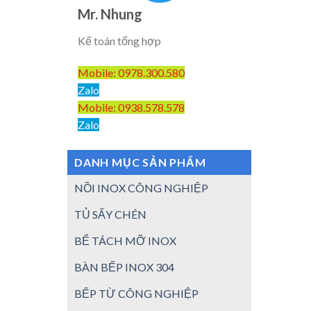
Mr. Nhung
Kế toán tổng hợp
Mobile: 0978.300.580
Zalo
Mobile: 0938.578.578
Zalo
DANH MỤC SẢN PHẨM
NỒI INOX CÔNG NGHIỆP
TỦ SẤY CHÉN
BỂ TÁCH MỠ INOX
BÀN BẾP INOX 304
BẾP TỪ CÔNG NGHIỆP