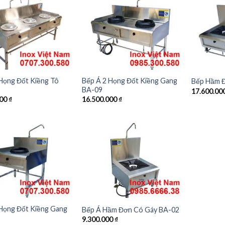
Họng Đốt Kiềng Tô
Bếp Á 2 Họng Đốt Kiềng Gang
Bếp Hầm Đ
BA-09
17.600.00
000
₫
16.500.000
₫
 Họng Đốt Kiềng Gang
Bếp Á Hầm Đơn Có Gáy BA-02
9.300.000
₫