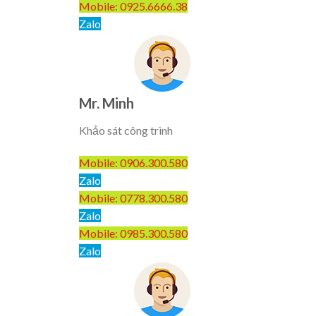
Mobile: 0925.6666.38
Zalo
Mr. Minh
Khảo sát công trình
Mobile: 0906.300.580
Zalo
Mobile: 0778.300.580
Zalo
Mobile: 0985.300.580
Zalo