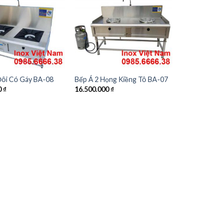
ôi Có Gáy BA-08
Bếp Á 2 Họng Kiềng Tô BA-07
0
₫
16.500.000
₫