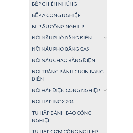
BẾP CHIÊN NHÚNG
BẾP Á CÔNG NGHIỆP
BẾP ÂU CÔNG NGHIỆP
NỒI NẤU PHỞ BẰNG ĐIỆN
NỒI NẤU PHỞ BẰNG GAS
NỒI NẤU CHÁO BẰNG ĐIỆN
NỒI TRÁNG BÁNH CUỐN BẰNG
ĐIỆN
NỒI HẤP ĐIỆN CÔNG NGHIỆP
NỒI HẤP INOX 304
TỦ HẤP BÁNH BAO CÔNG
NGHIỆP
TỦ HẤP CƠM CÔNG NGHIỆP