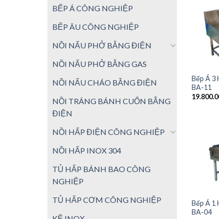
BẾP Á CÔNG NGHIỆP
BẾP ÂU CÔNG NGHIỆP
NỒI NẤU PHỞ BẰNG ĐIỆN
NỒI NẤU PHỞ BẰNG GAS
Bếp Á 3 
NỒI NẤU CHÁO BẰNG ĐIỆN
BA-11
19.800.
NỒI TRÁNG BÁNH CUỐN BẰNG
ĐIỆN
NỒI HẤP ĐIỆN CÔNG NGHIỆP
NỒI HẤP INOX 304
TỦ HẤP BÁNH BAO CÔNG
NGHIỆP
TỦ HẤP CƠM CÔNG NGHIỆP
Bếp Á 1
BA-04
KỆ INOX