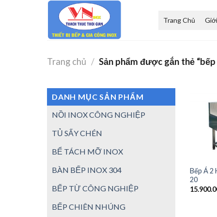
Skip
to
Trang Chủ
Giớ
content
Trang chủ
/
Sản phẩm được gắn thẻ “bếp 
DANH MỤC SẢN PHẨM
NỒI INOX CÔNG NGHIỆP
TỦ SẤY CHÉN
BỂ TÁCH MỠ INOX
BÀN BẾP INOX 304
Bếp Á 2
20
BẾP TỪ CÔNG NGHIỆP
15.900.
BẾP CHIÊN NHÚNG