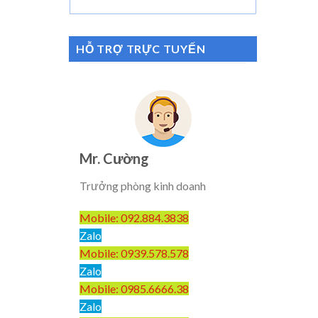
HỖ TRỢ TRỰC TUYẾN
Mr. Cường
Trưởng phòng kinh doanh
Mobile: 092.884.3838
Zalo
Mobile: 0939.578.578
Zalo
Mobile: 0985.6666.38
Zalo