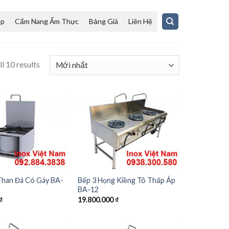
ệp
Cẩm Nang Ẩm Thực
Bảng Giá
Liên Hệ
l 10 results
han Đá Có Gáy BA-
Bếp 3 Họng Kiềng Tô Thấp Áp
BA-12
₫
19.800.000
₫