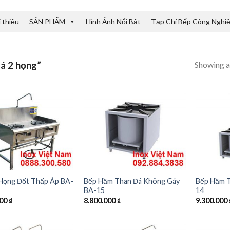
i thiệu
SẢN PHẨM
Hình Ảnh Nổi Bật
Tạp Chí Bếp Công Nghi
Showing al
á 2 họng”
 Họng Đốt Thấp Áp BA-
Bếp Hầm Than Đá Không Gáy
Bếp Hầm T
BA-15
14
000
₫
8.800.000
₫
9.300.000