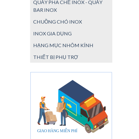
QUẦY PHA CHẾ INOX - QUẦY
BAR INOX
CHUỒNG CHÓ INOX
INOX GIA DỤNG
HẠNG MỤC NHÔM KÍNH
THIẾT BỊ PHỤ TRỢ