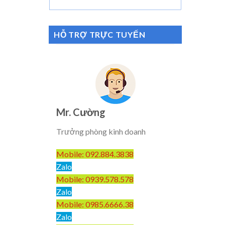
HỖ TRỢ TRỰC TUYẾN
Mr. Cường
Trưởng phòng kinh doanh
Mobile: 092.884.3838
Zalo
Mobile: 0939.578.578
Zalo
Mobile: 0985.6666.38
Zalo