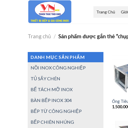
Skip
to
Trang Chủ
Giớ
content
Trang chủ
/
Sản phẩm được gắn thẻ “chụp
DANH MỤC SẢN PHẨM
NỒI INOX CÔNG NGHIỆP
TỦ SẤY CHÉN
BỂ TÁCH MỠ INOX
BÀN BẾP INOX 304
Ống Tiê
1.500.0
BẾP TỪ CÔNG NGHIỆP
BẾP CHIÊN NHÚNG