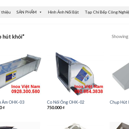
i thiệu
SẢN PHẨM
Hình Ảnh Nổi Bật
Tạp Chí Bếp Công Nghi
Showing a
 hút khói”
u Âm OHK-03
Co Nối Ống OHK-02
Chụp Hút 
00
₫
750.000
₫