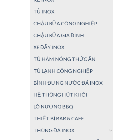
TỦ INOX
CHẬU RỬA CÔNG NGHIỆP
CHẬU RỬA GIA ĐÌNH
XE ĐẨY INOX
TỦ HÂM NÓNG THỨC ĂN
TỦ LẠNH CÔNG NGHIỆP
BÌNH ĐỰNG NƯỚC ĐÁ INOX
HỆ THỐNG HÚT KHÓI
LÒ NƯỚNG BBQ
THIẾT BỊ BAR & CAFE
THÙNG ĐÁ INOX