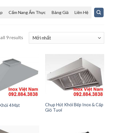
ệp
Cẩm Nang Ẩm Thực
Bảng Giá
Liên Hệ
ll 9 results
Chụp Hút Khói Bếp Inox & Cấp
Khói 4 Mặt
Gió Tươi