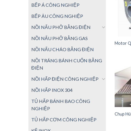
BẾP Á CÔNG NGHIỆP
BẾP ÂU CÔNG NGHIỆP
NỒI NẤU PHỞ BẰNG ĐIỆN
NỒI NẤU PHỞ BẰNG GAS
Motor Q
NỒI NẤU CHÁO BẰNG ĐIỆN
NỒI TRÁNG BÁNH CUỐN BẰNG
ĐIỆN
NỒI HẤP ĐIỆN CÔNG NGHIỆP
NỒI HẤP INOX 304
TỦ HẤP BÁNH BAO CÔNG
NGHIỆP
Chụp Hú
TỦ HẤP CƠM CÔNG NGHIỆP
KỆ INOX