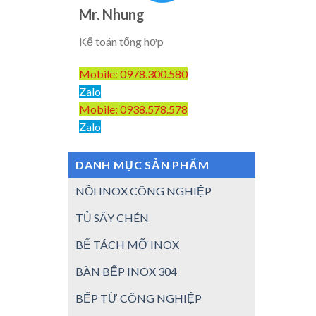
Mr. Nhung
Kế toán tổng hợp
Mobile: 0978.300.580
Zalo
Mobile: 0938.578.578
Zalo
DANH MỤC SẢN PHẨM
NỒI INOX CÔNG NGHIỆP
TỦ SẤY CHÉN
BỂ TÁCH MỠ INOX
BÀN BẾP INOX 304
BẾP TỪ CÔNG NGHIỆP