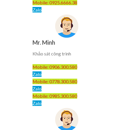
Mobile: 0925.6666.38
Zalo
Mr. Minh
Khảo sát công trình
Mobile: 0906.300.580
Zalo
Mobile: 0778.300.580
Zalo
Mobile: 0985.300.580
Zalo