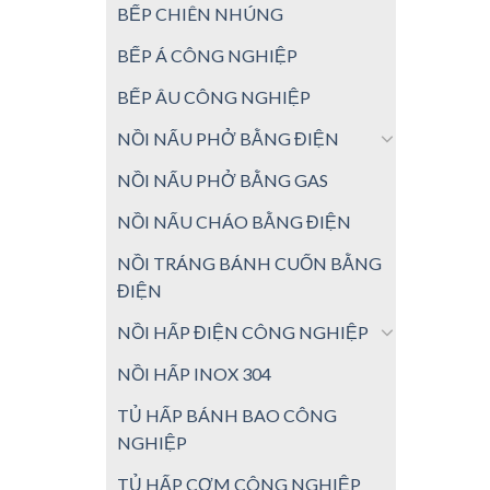
BẾP CHIÊN NHÚNG
BẾP Á CÔNG NGHIỆP
BẾP ÂU CÔNG NGHIỆP
NỒI NẤU PHỞ BẰNG ĐIỆN
NỒI NẤU PHỞ BẰNG GAS
NỒI NẤU CHÁO BẰNG ĐIỆN
NỒI TRÁNG BÁNH CUỐN BẰNG
ĐIỆN
NỒI HẤP ĐIỆN CÔNG NGHIỆP
NỒI HẤP INOX 304
TỦ HẤP BÁNH BAO CÔNG
NGHIỆP
TỦ HẤP CƠM CÔNG NGHIỆP