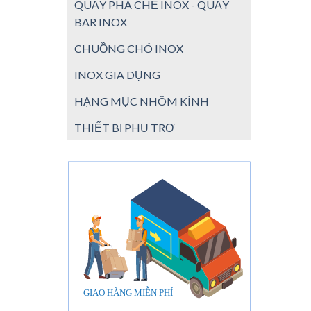
QUẦY PHA CHẾ INOX - QUẦY
BAR INOX
CHUỒNG CHÓ INOX
INOX GIA DỤNG
HẠNG MỤC NHÔM KÍNH
THIẾT BỊ PHỤ TRỢ