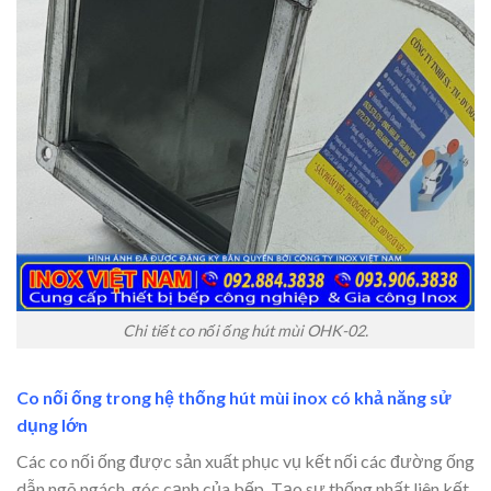
Chi tiết co nối ống hút mùi OHK-02.
Co nối ống trong hệ thống hút mùi inox có khả năng sử
dụng lớn
Các co nối ống được sản xuất phục vụ kết nối các đường ống
dẫn ngõ ngách, góc cạnh của bếp. Tạo sự thống nhất liên kết