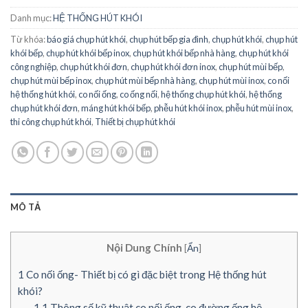
Danh mục:
HỆ THỐNG HÚT KHÓI
Từ khóa:
báo giá chụp hút khói
,
chụp hút bếp gia đình
,
chụp hút khói
,
chụp hút
khói bếp
,
chụp hút khói bếp inox
,
chụp hút khói bếp nhà hàng
,
chụp hút khói
công nghiệp
,
chụp hút khói đơn
,
chụp hút khói đơn inox
,
chụp hút mùi bếp
,
chụp hút mùi bếp inox
,
chụp hút mùi bếp nhà hàng
,
chụp hút mùi inox
,
co nối
hệ thống hút khói
,
co nối ống
,
co ống nối
,
hệ thống chụp hút khói
,
hệ thống
chụp hút khói đơn
,
máng hút khói bếp
,
phễu hút khói inox
,
phễu hút mùi inox
,
thi công chụp hút khói
,
Thiết bị chụp hút khói
MÔ TẢ
Nội Dung Chính
[
Ẩn
]
1
Co nối ống- Thiết bị có gì đặc biệt trong Hệ thống hút
khói?
1.1
Thông số kỹ thuật co nối ống, co đường ống hệ