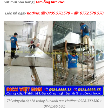
hút mùi nhà hàng
|
làm ống hút khói
Liên hệ ngay
hotline: ☏ 0939.578.578 – ☏ 0772.578.578
Thi công lắp đặt hệ thống hút khói qua Hotline: 0928.300.580 +
0978.300.580.