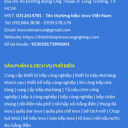
Địa chỉ: 45 Đường Bưng Ông Thoàn, P. Long Trường, TP.
HCM.
MST:
0312614781 - Tên thương hiệu: Inox Việt Nam
Tel:
092.884.3838
–
0939.578.578
Email:
inoxvietnam.vn@gmail.com
Website:
https://thietbibepinoxcongnghiep.com
Số tài khoản :
923018173900001
SẢN PHẨM & DỊCH VỤ PHỔ BIẾN
Cung cấp thiết bị bếp công nghiệp | thiết bị bếp nhà hàng
khách sạn | thiết kế bếp công nghiệp | thi công bếp nhà
hàng | cung cấp bếp nhà hàng | Tủ nấu cơm công
nghiệp | bếp á công nghiệp | bếp công nghiệp | bếp chiên
nhúng | nồi điện nấu phở | nồi hấp xôi bằng điện | thùng đá
inox | quầy bar inox | quầy pha chế inox | bể tách mỡ | Chụp
hút khói | kệ bếp inox | bàn bếp inox | tủ inox | nồi nấu nước
lèo bằng điện