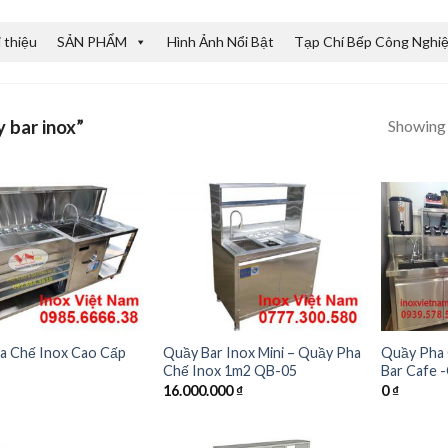
i thiệu
SẢN PHẨM
Hình Ảnh Nổi Bật
Tạp Chí Bếp Công Nghi
Showing a
 bar inox”
a Chế Inox Cao Cấp
Quầy Bar Inox Mini – Quầy Pha
Quầy Pha 
Chế Inox 1m2 QB-05
Bar Cafe
16.000.000
₫
0
₫