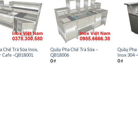
 Chế Trà Sữa Inox,
Quầy Pha Chế Trà Sữa –
Quầy Pha 
r Cafe -QB18001
QB18006
Inox 304
0
₫
0
₫