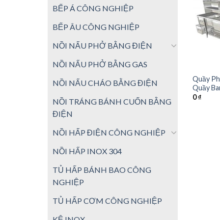
BẾP Á CÔNG NGHIỆP
BẾP ÂU CÔNG NGHIỆP
NỒI NẤU PHỞ BẰNG ĐIỆN
NỒI NẤU PHỞ BẰNG GAS
Quầy Pha
NỒI NẤU CHÁO BẰNG ĐIỆN
Quầy Ba
0
₫
NỒI TRÁNG BÁNH CUỐN BẰNG
ĐIỆN
NỒI HẤP ĐIỆN CÔNG NGHIỆP
NỒI HẤP INOX 304
TỦ HẤP BÁNH BAO CÔNG
NGHIỆP
TỦ HẤP CƠM CÔNG NGHIỆP
KỆ INOX