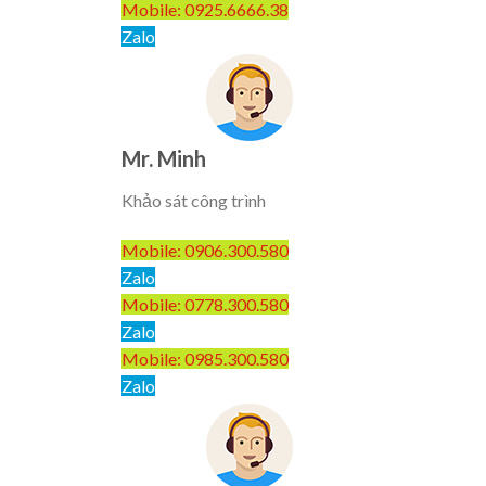
Mobile: 0925.6666.38
Zalo
Mr. Minh
Khảo sát công trình
Mobile: 0906.300.580
Zalo
Mobile: 0778.300.580
Zalo
Mobile: 0985.300.580
Zalo