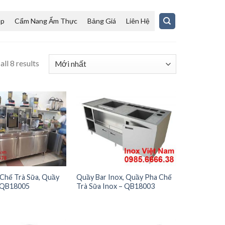
ệp
Cẩm Nang Ẩm Thực
Bảng Giá
Liên Hệ
ll 8 results
Chế Trà Sữa, Quầy
Quầy Bar Inox, Quầy Pha Chế
 -QB18005
Trà Sữa Inox – QB18003