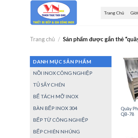
Skip
to
Trang Chủ
Giớ
content
Trang chủ
/
Sản phẩm được gắn thẻ “quầy
DANH MỤC SẢN PHẨM
NỒI INOX CÔNG NGHIỆP
TỦ SẤY CHÉN
BỂ TÁCH MỠ INOX
BÀN BẾP INOX 304
Quầy Ph
QB-78
BẾP TỪ CÔNG NGHIỆP
BẾP CHIÊN NHÚNG