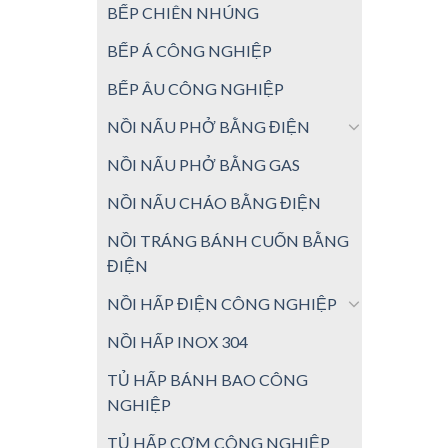
BẾP CHIÊN NHÚNG
BẾP Á CÔNG NGHIỆP
BẾP ÂU CÔNG NGHIỆP
NỒI NẤU PHỞ BẰNG ĐIỆN
NỒI NẤU PHỞ BẰNG GAS
NỒI NẤU CHÁO BẰNG ĐIỆN
NỒI TRÁNG BÁNH CUỐN BẰNG
ĐIỆN
NỒI HẤP ĐIỆN CÔNG NGHIỆP
NỒI HẤP INOX 304
TỦ HẤP BÁNH BAO CÔNG
NGHIỆP
TỦ HẤP CƠM CÔNG NGHIỆP