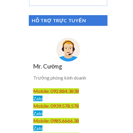
HỖ TRỢ TRỰC TUYẾN
Mr. Cường
Trưởng phòng kinh doanh
Mobile: 092.884.3838
Zalo
Mobile: 0939.578.578
Zalo
Mobile: 0985.6666.38
Zalo