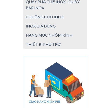
QUẦY PHA CHẾ INOX - QUẦY
BAR INOX
CHUỒNG CHÓ INOX
INOX GIA DỤNG
HẠNG MỤC NHÔM KÍNH
THIẾT BỊ PHỤ TRỢ