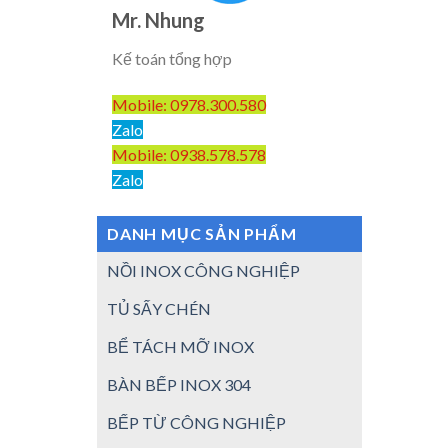
Mr. Nhung
Kế toán tổng hợp
Mobile: 0978.300.580
Zalo
Mobile: 0938.578.578
Zalo
DANH MỤC SẢN PHẨM
NỒI INOX CÔNG NGHIỆP
TỦ SẤY CHÉN
BỂ TÁCH MỠ INOX
BÀN BẾP INOX 304
BẾP TỪ CÔNG NGHIỆP