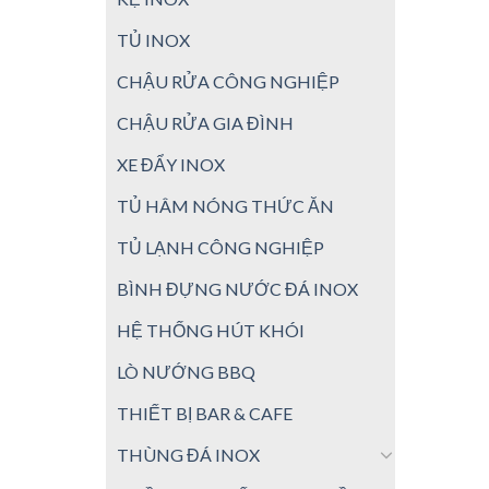
TỦ INOX
CHẬU RỬA CÔNG NGHIỆP
CHẬU RỬA GIA ĐÌNH
XE ĐẨY INOX
TỦ HÂM NÓNG THỨC ĂN
TỦ LẠNH CÔNG NGHIỆP
BÌNH ĐỰNG NƯỚC ĐÁ INOX
HỆ THỐNG HÚT KHÓI
LÒ NƯỚNG BBQ
THIẾT BỊ BAR & CAFE
THÙNG ĐÁ INOX