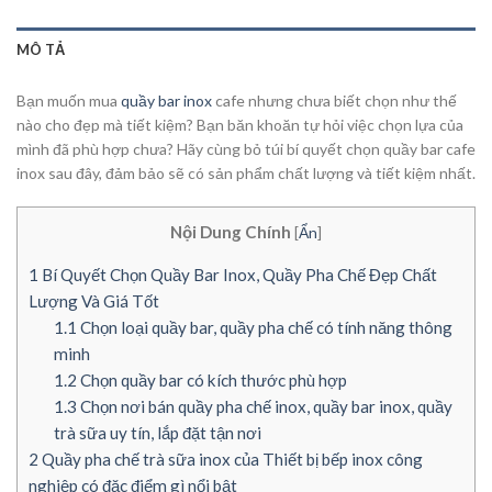
MÔ TẢ
Bạn muốn mua
quầy bar inox
cafe nhưng chưa biết chọn như thế
nào cho đẹp mà tiết kiệm? Bạn băn khoăn tự hỏi việc chọn lựa của
mình đã phù hợp chưa? Hãy cùng bỏ túi bí quyết chọn quầy bar cafe
inox sau đây, đảm bảo sẽ có sản phẩm chất lượng và tiết kiệm nhất.
Nội Dung Chính
[
Ẩn
]
1
Bí Quyết Chọn Quầy Bar Inox, Quầy Pha Chế Đẹp Chất
Lượng Và Giá Tốt
1.1
Chọn loại quầy bar, quầy pha chế có tính năng thông
minh
1.2
Chọn quầy bar có kích thước phù hợp
1.3
Chọn nơi bán quầy pha chế inox, quầy bar inox, quầy
trà sữa uy tín, lắp đặt tận nơi
2
Quầy pha chế trà sữa inox của Thiết bị bếp inox công
nghiệp có đặc điểm gì nổi bật