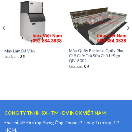
Mẫu Quầy Bar Inox, Quầy Pha
Máy Làm Đá Viên
Chế Cafe Trà Sữa Chữ U Đẹp –
Giá bán:
0
₫
QB18002
Giá bán:
0
₫
CÔNG TY TNHH SX - TM - DV INOX VIỆT NAM
Địa chỉ: 45 Đường Bưng Ông Thoàn, P. Long Trường, TP.
HCM.