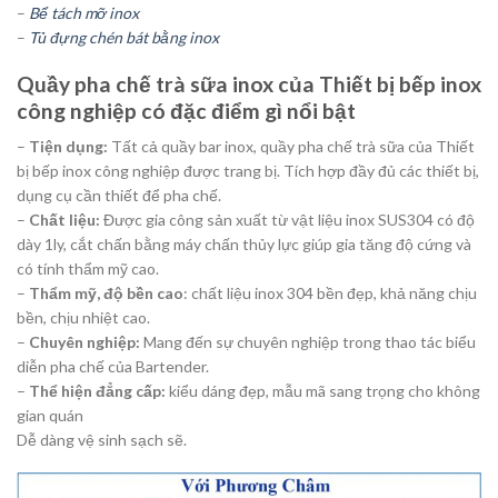
–
Bể tách mỡ inox
–
Tủ đựng chén bát bằng inox
Quầy pha chế trà sữa inox của Thiết bị bếp inox
công nghiệp có đặc điểm gì nổi bật
–
Tiện dụng:
Tất cả quầy bar inox, quầy pha chế trà sữa của Thiết
bị bếp inox công nghiệp được trang bị. Tích hợp đầy đủ các thiết bị,
dụng cụ cần thiết để pha chế.
–
Chất liệu:
Được gia công sản xuất từ vật liệu inox SUS304 có độ
dày 1ly, cắt chấn bằng máy chấn thủy lực giúp gia tăng độ cứng và
có tính thẩm mỹ cao.
–
Thẩm mỹ, độ bền cao
: chất liệu inox 304 bền đẹp, khả năng chịu
bền, chịu nhiệt cao.
–
Chuyên nghiệp:
Mang đến sự chuyên nghiệp trong thao tác biểu
diễn pha chế của Bartender.
–
Thể hiện đẳng cấp:
kiểu dáng đẹp, mẫu mã sang trọng cho không
gian quán
Dễ dàng vệ sinh sạch sẽ.