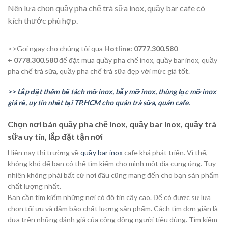
Nên lựa chọn quầy pha chế trà sữa inox, quầy bar cafe có
kích thước phù hợp.
>>Gọi ngay cho chúng tôi qua
Hotline: 0777.300.580
+ 0778.300.580
để đặt mua quầy pha chế inox, quầy bar inox, quầy
pha chế trà sữa, quầy pha chế trà sữa đẹp với mức giá tốt.
>> Lắp đặt thêm bể tách mỡ inox, bẫy mỡ inox, thùng lọc mỡ inox
giá rẻ, uy tín nhất tại TP.HCM cho quán trà sữa, quán cafe.
Chọn nơi bán quầy pha chế inox, quầy bar inox, quầy trà
sữa uy tín, lắp đặt tận nơi
Hiện nay thị trường về
quầy bar inox
cafe khá phát triển. Vì thế,
không khó để bạn có thể tìm kiếm cho mình một địa cung ứng. Tuy
nhiên không phải bất cứ nơi đâu cũng mang đến cho bạn sản phẩm
chất lượng nhất.
Bạn cần tìm kiếm những nơi có độ tin cậy cao. Để có được sự lựa
chọn tối ưu và đảm bảo chất lượng sản phẩm. Cách tìm đơn giản là
dựa trên những đánh giá của cộng đồng người tiêu dùng. Tìm kiếm