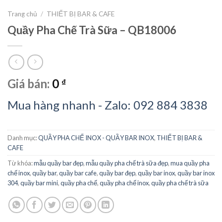
Trang chủ
/
THIẾT BỊ BAR & CAFE
Quầy Pha Chế Trà Sữa – QB18006
Giá bán:
0
₫
Mua hàng nhanh - Zalo: 092 884 3838
Danh mục:
QUẦY PHA CHẾ INOX - QUẦY BAR INOX
,
THIẾT BỊ BAR &
CAFE
Từ khóa:
mẫu quầy bar đẹp
,
mẫu quầy pha chế trà sữa đẹp
,
mua quầy pha
chế inox
,
quầy bar
,
quầy bar cafe
,
quầy bar đẹp
,
quầy bar inox
,
quầy bar inox
304
,
quầy bar mini
,
quầy pha chế
,
quầy pha chế inox
,
quầy pha chế trà sữa