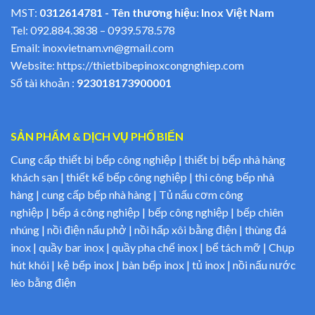
MST:
0312614781 - Tên thương hiệu: Inox Việt Nam
Tel:
092.884.3838
–
0939.578.578
Email:
inoxvietnam.vn@gmail.com
Website:
https://thietbibepinoxcongnghiep.com
Số tài khoản :
923018173900001
SẢN PHẨM & DỊCH VỤ PHỔ BIẾN
Cung cấp thiết bị bếp công nghiệp | thiết bị bếp nhà hàng
khách sạn | thiết kế bếp công nghiệp | thi công bếp nhà
hàng | cung cấp bếp nhà hàng | Tủ nấu cơm công
nghiệp | bếp á công nghiệp | bếp công nghiệp | bếp chiên
nhúng | nồi điện nấu phở | nồi hấp xôi bằng điện | thùng đá
inox | quầy bar inox | quầy pha chế inox | bể tách mỡ | Chụp
hút khói | kệ bếp inox | bàn bếp inox | tủ inox | nồi nấu nước
lèo bằng điện