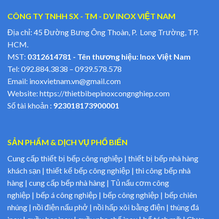
CÔNG TY TNHH SX - TM - DV INOX VIỆT NAM
Địa chỉ: 45 Đường Bưng Ông Thoàn, P. Long Trường, TP.
HCM.
MST:
0312614781 - Tên thương hiệu: Inox Việt Nam
Tel:
092.884.3838
–
0939.578.578
Email:
inoxvietnam.vn@gmail.com
Website:
https://thietbibepinoxcongnghiep.com
Số tài khoản :
923018173900001
SẢN PHẨM & DỊCH VỤ PHỔ BIẾN
Cung cấp thiết bị bếp công nghiệp | thiết bị bếp nhà hàng
khách sạn | thiết kế bếp công nghiệp | thi công bếp nhà
hàng | cung cấp bếp nhà hàng | Tủ nấu cơm công
nghiệp | bếp á công nghiệp | bếp công nghiệp | bếp chiên
nhúng | nồi điện nấu phở | nồi hấp xôi bằng điện | thùng đá