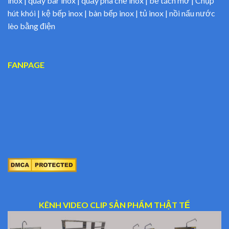
inox | quầy bar inox | quầy pha chế inox | bể tách mỡ | Chụp
hút khói | kệ bếp inox | bàn bếp inox | tủ inox | nồi nấu nước
lèo bằng điện
FANPAGE
KÊNH VIDEO CLIP SẢN PHẨM THẬT TẾ