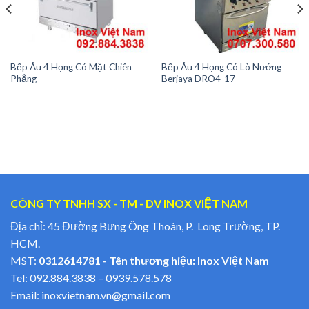
Bếp Âu 4 Họng Có Mặt Chiên
Bếp Âu 4 Họng Có Lò Nướng
Phẳng
Berjaya DRO4-17
CÔNG TY TNHH SX - TM - DV INOX VIỆT NAM
Địa chỉ: 45 Đường Bưng Ông Thoàn, P. Long Trường, TP.
HCM.
MST:
0312614781 - Tên thương hiệu: Inox Việt Nam
Tel:
092.884.3838
–
0939.578.578
Email:
inoxvietnam.vn@gmail.com