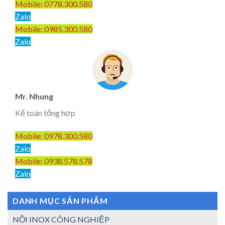
Mobile: 0778.300.580
Zalo
Mobile: 0985.300.580
Zalo
Mr. Nhung
Kế toán tổng hợp
Mobile: 0978.300.580
Zalo
Mobile: 0938.578.578
Zalo
DANH MỤC SẢN PHẨM
NỒI INOX CÔNG NGHIỆP