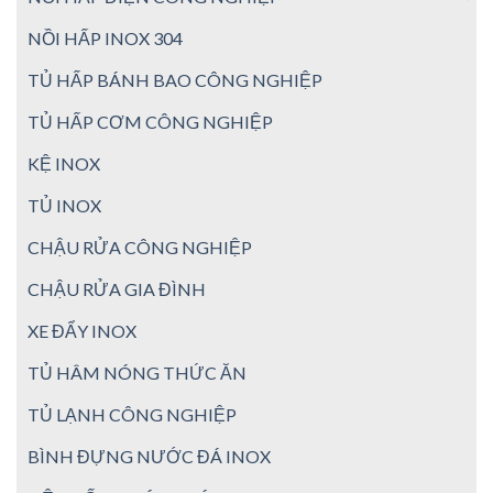
NỒI HẤP INOX 304
TỦ HẤP BÁNH BAO CÔNG NGHIỆP
TỦ HẤP CƠM CÔNG NGHIỆP
KỆ INOX
TỦ INOX
CHẬU RỬA CÔNG NGHIỆP
CHẬU RỬA GIA ĐÌNH
XE ĐẨY INOX
TỦ HÂM NÓNG THỨC ĂN
TỦ LẠNH CÔNG NGHIỆP
BÌNH ĐỰNG NƯỚC ĐÁ INOX