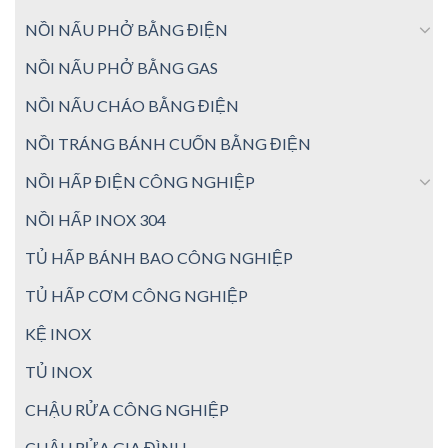
NỒI NẤU PHỞ BẰNG ĐIỆN
NỒI NẤU PHỞ BẰNG GAS
NỒI NẤU CHÁO BẰNG ĐIỆN
NỒI TRÁNG BÁNH CUỐN BẰNG ĐIỆN
NỒI HẤP ĐIỆN CÔNG NGHIỆP
NỒI HẤP INOX 304
TỦ HẤP BÁNH BAO CÔNG NGHIỆP
TỦ HẤP CƠM CÔNG NGHIỆP
KỆ INOX
TỦ INOX
CHẬU RỬA CÔNG NGHIỆP
CHẬU RỬA GIA ĐÌNH