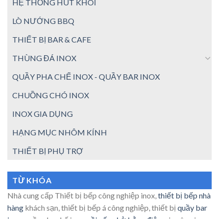
HỆ THỐNG HÚT KHÓI
LÒ NƯỚNG BBQ
THIẾT BỊ BAR & CAFE
THÙNG ĐÁ INOX
QUẦY PHA CHẾ INOX - QUẦY BAR INOX
CHUỒNG CHÓ INOX
INOX GIA DỤNG
HẠNG MỤC NHÔM KÍNH
THIẾT BỊ PHỤ TRỢ
TỪ KHÓA
Nhà cung cấp Thiết bị bếp công nghiệp inox,
thiết bị bếp nhà
hàng
khách sạn, thiết bị bếp á công nghiệp, thiết bị
quầy bar