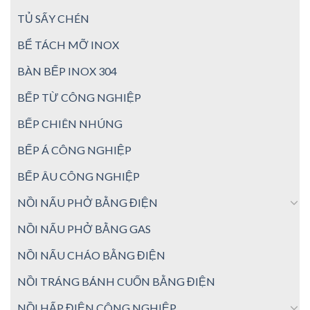
TỦ SẤY CHÉN
BỂ TÁCH MỠ INOX
BÀN BẾP INOX 304
BẾP TỪ CÔNG NGHIỆP
BẾP CHIÊN NHÚNG
BẾP Á CÔNG NGHIỆP
BẾP ÂU CÔNG NGHIỆP
NỒI NẤU PHỞ BẰNG ĐIỆN
NỒI NẤU PHỞ BẰNG GAS
NỒI NẤU CHÁO BẰNG ĐIỆN
NỒI TRÁNG BÁNH CUỐN BẰNG ĐIỆN
NỒI HẤP ĐIỆN CÔNG NGHIỆP