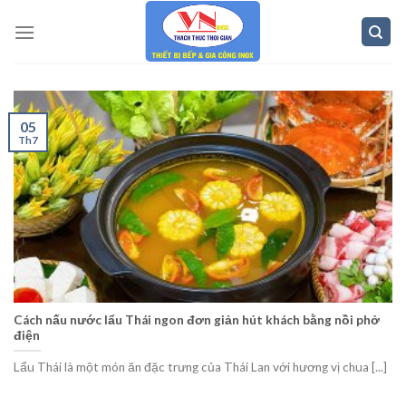
Skip
to
content
05
Th7
Cách nấu nước lẩu Thái ngon đơn giản hút khách bằng nồi phở
điện
Lẩu Thái là một món ăn đặc trưng của Thái Lan với hương vị chua [...]