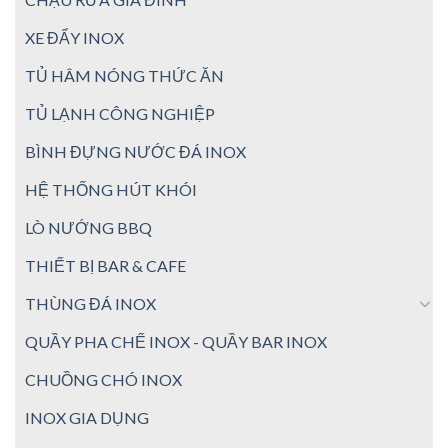
XE ĐẨY INOX
TỦ HÂM NÓNG THỨC ĂN
TỦ LẠNH CÔNG NGHIỆP
BÌNH ĐỰNG NƯỚC ĐÁ INOX
HỆ THỐNG HÚT KHÓI
LÒ NƯỚNG BBQ
THIẾT BỊ BAR & CAFE
THÙNG ĐÁ INOX
QUẦY PHA CHẾ INOX - QUẦY BAR INOX
CHUỒNG CHÓ INOX
INOX GIA DỤNG