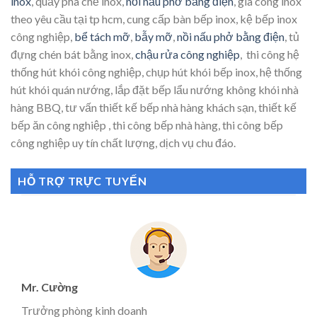
inox
, quầy pha chế inox,
nồi nấu phở bằng điện
, gia công inox
theo yêu cầu tại tp hcm, cung cấp bàn bếp inox, kệ bếp inox
công nghiệp,
bể tách mỡ
,
bẫy mỡ
,
nồi nấu phở bằng điện
, tủ
đựng chén bát bằng inox,
chậu rửa công nghiệp
, thi công hệ
thống hút khói công nghiệp, chụp hút khói bếp inox, hệ thống
hút khói quán nướng, lắp đặt bếp lẩu nướng không khói nhà
hàng BBQ, tư vấn thiết kế bếp nhà hàng khách sạn, thiết kế
bếp ăn công nghiệp , thi công bếp nhà hàng, thi công bếp
công nghiệp uy tín chất lượng, dịch vụ chu đáo.
HỖ TRỢ TRỰC TUYẾN
Mr. Cường
Trưởng phòng kinh doanh