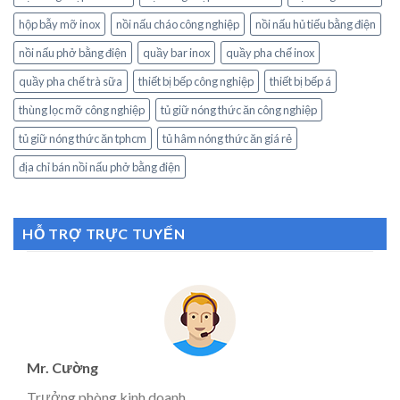
hộp bẫy mỡ inox
nồi nấu cháo công nghiệp
nồi nấu hủ tiếu bằng điện
nồi nấu phở bằng điện
quầy bar inox
quầy pha chế inox
quầy pha chế trà sữa
thiết bị bếp công nghiệp
thiết bị bếp á
thùng lọc mỡ công nghiệp
tủ giữ nóng thức ăn công nghiệp
tủ giữ nóng thức ăn tphcm
tủ hâm nóng thức ăn giá rẻ
địa chỉ bán nồi nấu phở bằng điện
HỖ TRỢ TRỰC TUYẾN
Mr. Cường
Trưởng phòng kinh doanh