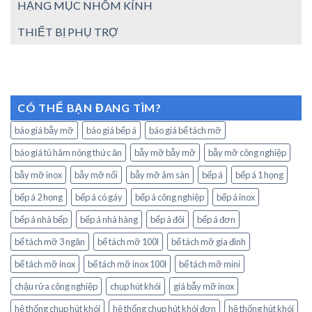
HẠNG MỤC NHÔM KÍNH
THIẾT BỊ PHỤ TRỢ
CÓ THỂ BẠN ĐANG TÌM?
báo giá bẫy mỡ
báo giá bếp á
báo giá bể tách mỡ
báo giá tủ hâm nóng thức ăn
bẫy mỡ bẫy mỡ
bẫy mỡ công nghiệp
bẫy mỡ inox
bẫy mỡ nổi
bẫy mỡ âm sàn
bếp á
bếp á 1 họng
bếp á 2 họng
bếp á có gáy
bếp á công nghiệp
bếp á inox
bếp á nhà bếp
bếp á nhà hàng
bếp á đôi
bếp á đơn
bể tách mỡ 3 ngăn
bể tách mỡ 100l
bể tách mỡ gia đình
bể tách mỡ inox
bể tách mỡ inox 100l
bể tách mỡ mini
chậu rửa công nghiệp
chụp hút khói
giá bẫy mỡ inox
hệ thống chụp hút khói
hệ thống chụp hút khói đơn
hệ thống hút khói