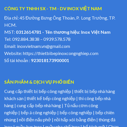
CÔNG TY TNHH SX - TM - DV INOX VIỆT NAM
Địa chỉ: 45 Đường Bưng Ông Thoàn, P. Long Trường, TP.
HCM.
MST:
0312614781 - Tên thương hiệu: Inox Việt Nam
Tel:
092.884.3838
–
0939.578.578
Email:
inoxvietnam.vn@gmail.com
Website:
https://thietbibepinoxcongnghiep.com
Số tài khoản :
923018173900001
SẢN PHẨM & DỊCH VỤ PHỔ BIẾN
Cung cấp thiết bị bếp công nghiệp | thiết bị bếp nhà hàng
khách sạn | thiết kế bếp công nghiệp | thi công bếp nhà
hàng | cung cấp bếp nhà hàng | Tủ nấu cơm công
nghiệp | bếp á công nghiệp | bếp công nghiệp | bếp chiên
nhúng | nồi điện nấu phở | nồi hấp xôi bằng điện | thùng đá
inox | quầy bar inox | quầy pha chế inox | bể tách mỡ | Chụp