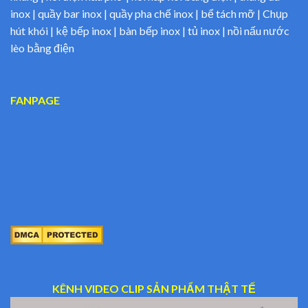
inox | quầy bar inox | quầy pha chế inox | bể tách mỡ | Chụp
hút khói | kệ bếp inox | bàn bếp inox | tủ inox | nồi nấu nước
lèo bằng điện
FANPAGE
KÊNH VIDEO CLIP SẢN PHẨM THẬT TẾ