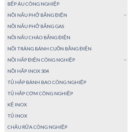
BẾP ÂU CÔNG NGHIỆP
NỒI NẤU PHỞ BẰNG ĐIỆN
NỒI NẤU PHỞ BẰNG GAS
NỒI NẤU CHÁO BẰNG ĐIỆN
NỒI TRÁNG BÁNH CUỐN BẰNG ĐIỆN
NỒI HẤP ĐIỆN CÔNG NGHIỆP
NỒI HẤP INOX 304
TỦ HẤP BÁNH BAO CÔNG NGHIỆP
TỦ HẤP CƠM CÔNG NGHIỆP
KỆ INOX
TỦ INOX
CHẬU RỬA CÔNG NGHIỆP