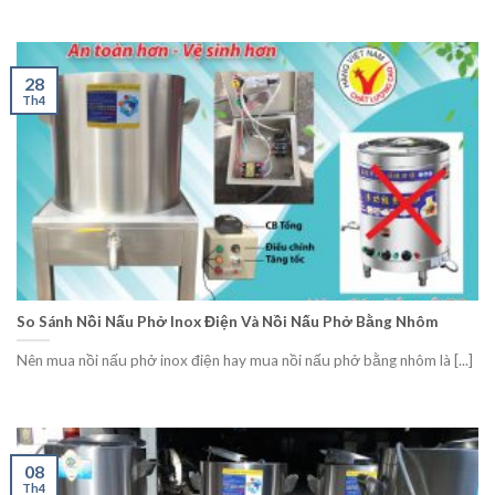
28
Th4
So Sánh Nồi Nấu Phở Inox Điện Và Nồi Nấu Phở Bằng Nhôm
Nên mua nồi nấu phở inox điện hay mua nồi nấu phở bằng nhôm là [...]
08
Th4