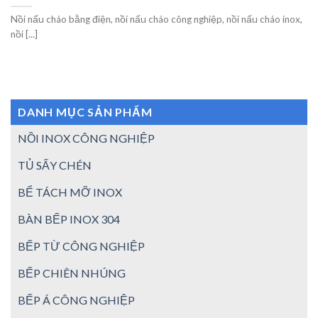
Nồi nấu cháo bằng điện, nồi nấu cháo công nghiệp, nồi nấu cháo inox,
nồi [...]
DANH MỤC SẢN PHẨM
NỒI INOX CÔNG NGHIỆP
TỦ SẤY CHÉN
BỂ TÁCH MỠ INOX
BÀN BẾP INOX 304
BẾP TỪ CÔNG NGHIỆP
BẾP CHIÊN NHÚNG
BẾP Á CÔNG NGHIỆP