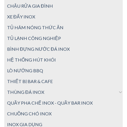
CHẬU RỬA GIA ĐÌNH
XE ĐẨY INOX
TỦ HÂM NÓNG THỨC ĂN
TỦ LẠNH CÔNG NGHIỆP
BÌNH ĐỰNG NƯỚC ĐÁ INOX
HỆ THỐNG HÚT KHÓI
LÒ NƯỚNG BBQ
THIẾT BỊ BAR & CAFE
THÙNG ĐÁ INOX
QUẦY PHA CHẾ INOX - QUẦY BAR INOX
CHUỒNG CHÓ INOX
INOX GIA DỤNG