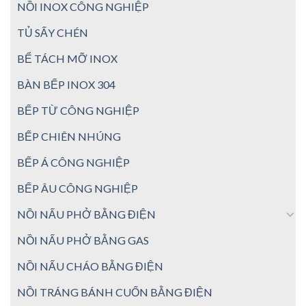
NỒI INOX CÔNG NGHIỆP
TỦ SẤY CHÉN
BỂ TÁCH MỠ INOX
BÀN BẾP INOX 304
BẾP TỪ CÔNG NGHIỆP
BẾP CHIÊN NHÚNG
BẾP Á CÔNG NGHIỆP
BẾP ÂU CÔNG NGHIỆP
NỒI NẤU PHỞ BẰNG ĐIỆN
NỒI NẤU PHỞ BẰNG GAS
NỒI NẤU CHÁO BẰNG ĐIỆN
NỒI TRÁNG BÁNH CUỐN BẰNG ĐIỆN