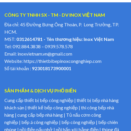
CÔNG TY TNHH SX - TM - DV INOX VIỆT NAM
Địa chỉ: 45 Đường Bưng Ông Thoàn, P. Long Trường, TP.
HCM.
MST:
0312614781 - Tên thương hiệu: Inox Việt Nam
Tel:
092.884.3838
–
0939.578.578
Email:
inoxvietnam.vn@gmail.com
Website:
https://thietbibepinoxcongnghiep.com
Số tài khoản :
923018173900001
SẢN PHẨM & DỊCH VỤ PHỔ BIẾN
Cung cấp thiết bị bếp công nghiệp | thiết bị bếp nhà hàng
khách sạn | thiết kế bếp công nghiệp | thi công bếp nhà
hàng | cung cấp bếp nhà hàng | Tủ nấu cơm công
nghiệp | bếp á công nghiệp | bếp công nghiệp | bếp chiên
nhúng | nồi điện nấu phở | nồi hấp xôi bằng điện | thùng đá