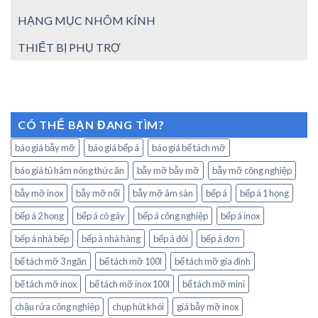
HẠNG MỤC NHÔM KÍNH
THIẾT BỊ PHỤ TRỢ
CÓ THỂ BẠN ĐANG TÌM?
báo giá bẫy mỡ
báo giá bếp á
báo giá bể tách mỡ
báo giá tủ hâm nóng thức ăn
bẫy mỡ bẫy mỡ
bẫy mỡ công nghiệp
bẫy mỡ inox
bẫy mỡ nổi
bẫy mỡ âm sàn
bếp á
bếp á 1 họng
bếp á 2 họng
bếp á có gáy
bếp á công nghiệp
bếp á inox
bếp á nhà bếp
bếp á nhà hàng
bếp á đôi
bếp á đơn
bể tách mỡ 3 ngăn
bể tách mỡ 100l
bể tách mỡ gia đình
bể tách mỡ inox
bể tách mỡ inox 100l
bể tách mỡ mini
chậu rửa công nghiệp
chụp hút khói
giá bẫy mỡ inox