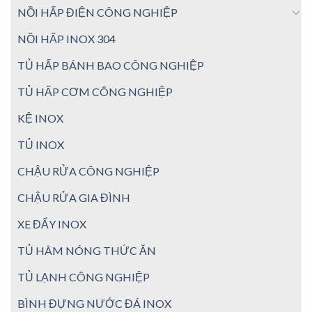
NỒI HẤP ĐIỆN CÔNG NGHIỆP
NỒI HẤP INOX 304
TỦ HẤP BÁNH BAO CÔNG NGHIỆP
TỦ HẤP CƠM CÔNG NGHIỆP
KỆ INOX
TỦ INOX
CHẬU RỬA CÔNG NGHIỆP
CHẬU RỬA GIA ĐÌNH
XE ĐẨY INOX
TỦ HÂM NÓNG THỨC ĂN
TỦ LẠNH CÔNG NGHIỆP
BÌNH ĐỰNG NƯỚC ĐÁ INOX