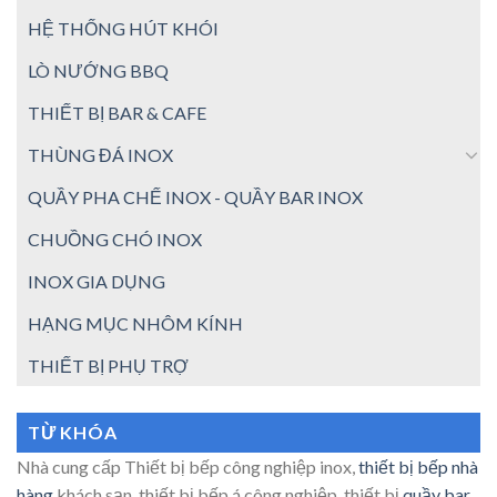
HỆ THỐNG HÚT KHÓI
LÒ NƯỚNG BBQ
THIẾT BỊ BAR & CAFE
THÙNG ĐÁ INOX
QUẦY PHA CHẾ INOX - QUẦY BAR INOX
CHUỒNG CHÓ INOX
INOX GIA DỤNG
HẠNG MỤC NHÔM KÍNH
THIẾT BỊ PHỤ TRỢ
TỪ KHÓA
Nhà cung cấp Thiết bị bếp công nghiệp inox,
thiết bị bếp nhà
hàng
khách sạn, thiết bị bếp á công nghiệp, thiết bị
quầy bar