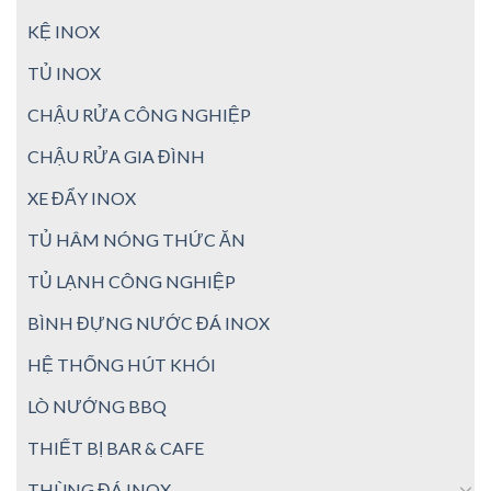
KỆ INOX
TỦ INOX
CHẬU RỬA CÔNG NGHIỆP
CHẬU RỬA GIA ĐÌNH
XE ĐẨY INOX
TỦ HÂM NÓNG THỨC ĂN
TỦ LẠNH CÔNG NGHIỆP
BÌNH ĐỰNG NƯỚC ĐÁ INOX
HỆ THỐNG HÚT KHÓI
LÒ NƯỚNG BBQ
THIẾT BỊ BAR & CAFE
THÙNG ĐÁ INOX