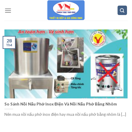
Skip
to
content
28
Th4
So Sánh Nồi Nấu Phở Inox Điện Và Nồi Nấu Phở Bằng Nhôm
Nên mua nồi nấu phở inox điện hay mua nồi nấu phở bằng nhôm là [...]