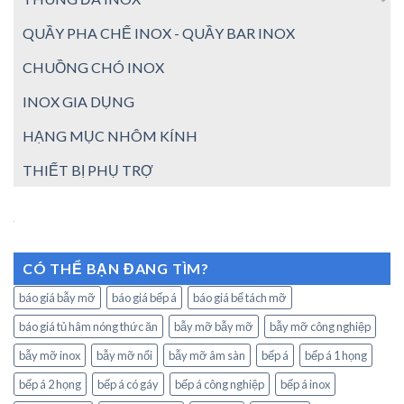
QUẦY PHA CHẾ INOX - QUẦY BAR INOX
CHUỒNG CHÓ INOX
INOX GIA DỤNG
HẠNG MỤC NHÔM KÍNH
THIẾT BỊ PHỤ TRỢ
CÓ THỂ BẠN ĐANG TÌM?
báo giá bẫy mỡ
báo giá bếp á
báo giá bể tách mỡ
báo giá tủ hâm nóng thức ăn
bẫy mỡ bẫy mỡ
bẫy mỡ công nghiệp
bẫy mỡ inox
bẫy mỡ nổi
bẫy mỡ âm sàn
bếp á
bếp á 1 họng
bếp á 2 họng
bếp á có gáy
bếp á công nghiệp
bếp á inox