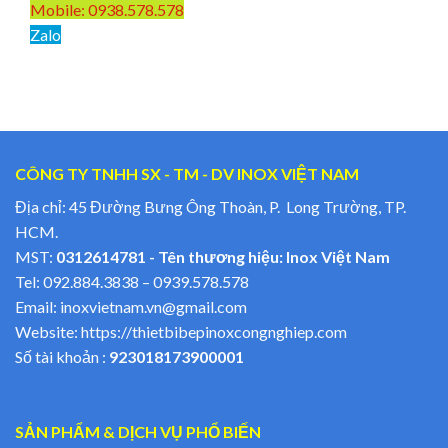
Mobile: 0938.578.578
Zalo
CÔNG TY TNHH SX - TM - DV INOX VIỆT NAM
Địa chỉ: 45 Đường Bưng Ông Thoàn, P. Long Trường, TP.
HCM.
MST:
0312614781 - Tên thương hiệu: Inox Việt Nam
Tel:
092.884.3838
–
0939.578.578
Email:
inoxvietnam.vn@gmail.com
Website:
https://thietbibepinoxcongnghiep.com
Số tài khoản :
923018173900001
SẢN PHẨM & DỊCH VỤ PHỔ BIẾN