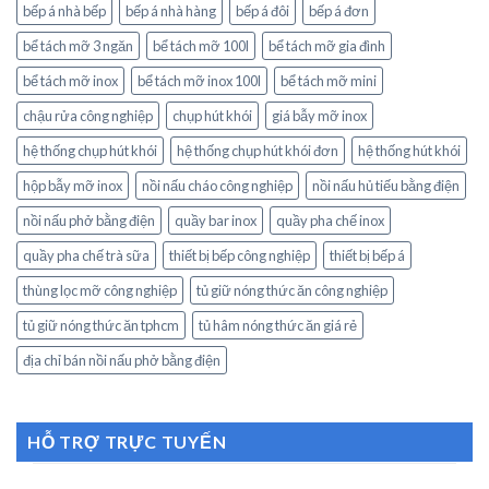
bếp á nhà bếp
bếp á nhà hàng
bếp á đôi
bếp á đơn
bể tách mỡ 3 ngăn
bể tách mỡ 100l
bể tách mỡ gia đình
bể tách mỡ inox
bể tách mỡ inox 100l
bể tách mỡ mini
chậu rửa công nghiệp
chụp hút khói
giá bẫy mỡ inox
hệ thống chụp hút khói
hệ thống chụp hút khói đơn
hệ thống hút khói
hộp bẫy mỡ inox
nồi nấu cháo công nghiệp
nồi nấu hủ tiếu bằng điện
nồi nấu phở bằng điện
quầy bar inox
quầy pha chế inox
quầy pha chế trà sữa
thiết bị bếp công nghiệp
thiết bị bếp á
thùng lọc mỡ công nghiệp
tủ giữ nóng thức ăn công nghiệp
tủ giữ nóng thức ăn tphcm
tủ hâm nóng thức ăn giá rẻ
địa chỉ bán nồi nấu phở bằng điện
HỖ TRỢ TRỰC TUYẾN