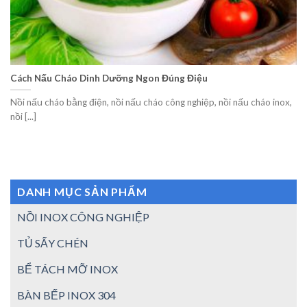
Cách Nấu Cháo Dinh Dưỡng Ngon Đúng Điệu
Nồi nấu cháo bằng điện, nồi nấu cháo công nghiệp, nồi nấu cháo inox,
nồi [...]
DANH MỤC SẢN PHẨM
NỒI INOX CÔNG NGHIỆP
TỦ SẤY CHÉN
BỂ TÁCH MỠ INOX
BÀN BẾP INOX 304