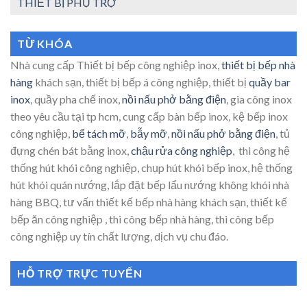
THIẾT BỊ PHỤ TRỢ
TỪ KHÓA
Nhà cung cấp Thiết bị bếp công nghiệp inox,
thiết bị bếp nhà
hàng
khách sạn, thiết bị bếp á công nghiệp, thiết bị
quầy bar
inox
, quầy pha chế inox,
nồi nấu phở bằng điện
, gia công inox
theo yêu cầu tại tp hcm, cung cấp bàn bếp inox, kệ bếp inox
công nghiệp,
bể tách mỡ
,
bẫy mỡ
,
nồi nấu phở bằng điện
, tủ
đựng chén bát bằng inox,
chậu rửa công nghiệp
, thi công hệ
thống hút khói công nghiệp, chụp hút khói bếp inox, hệ thống
hút khói quán nướng, lắp đặt bếp lẩu nướng không khói nhà
hàng BBQ, tư vấn thiết kế bếp nhà hàng khách sạn, thiết kế
bếp ăn công nghiệp , thi công bếp nhà hàng, thi công bếp
công nghiệp uy tín chất lượng, dịch vụ chu đáo.
HỖ TRỢ TRỰC TUYẾN