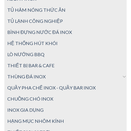
TỦ HÂM NÓNG THỨC ĂN
TỦ LẠNH CÔNG NGHIỆP
BÌNH ĐỰNG NƯỚC ĐÁ INOX
HỆ THỐNG HÚT KHÓI
LÒ NƯỚNG BBQ
THIẾT BỊ BAR & CAFE
THÙNG ĐÁ INOX
QUẦY PHA CHẾ INOX - QUẦY BAR INOX
CHUỒNG CHÓ INOX
INOX GIA DỤNG
HẠNG MỤC NHÔM KÍNH