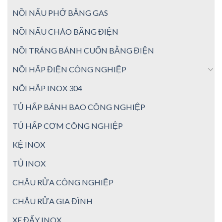
NỒI NẤU PHỞ BẰNG GAS
NỒI NẤU CHÁO BẰNG ĐIỆN
NỒI TRÁNG BÁNH CUỐN BẰNG ĐIỆN
NỒI HẤP ĐIỆN CÔNG NGHIỆP
NỒI HẤP INOX 304
TỦ HẤP BÁNH BAO CÔNG NGHIỆP
TỦ HẤP CƠM CÔNG NGHIỆP
KỆ INOX
TỦ INOX
CHẬU RỬA CÔNG NGHIỆP
CHẬU RỬA GIA ĐÌNH
XE ĐẨY INOX