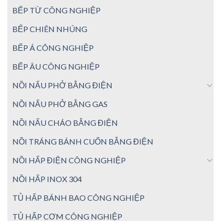
BẾP TỪ CÔNG NGHIỆP
BẾP CHIÊN NHÚNG
BẾP Á CÔNG NGHIỆP
BẾP ÂU CÔNG NGHIỆP
NỒI NẤU PHỞ BẰNG ĐIỆN
NỒI NẤU PHỞ BẰNG GAS
NỒI NẤU CHÁO BẰNG ĐIỆN
NỒI TRÁNG BÁNH CUỐN BẰNG ĐIỆN
NỒI HẤP ĐIỆN CÔNG NGHIỆP
NỒI HẤP INOX 304
TỦ HẤP BÁNH BAO CÔNG NGHIỆP
TỦ HẤP CƠM CÔNG NGHIỆP