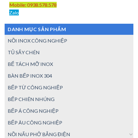
Mobile: 0938.578.578
Zalo
DANH MỤC SẢN PHẨM
NỒI INOX CÔNG NGHIỆP
TỦ SẤY CHÉN
BỂ TÁCH MỠ INOX
BÀN BẾP INOX 304
BẾP TỪ CÔNG NGHIỆP
BẾP CHIÊN NHÚNG
BẾP Á CÔNG NGHIỆP
BẾP ÂU CÔNG NGHIỆP
NỒI NẤU PHỞ BẰNG ĐIỆN