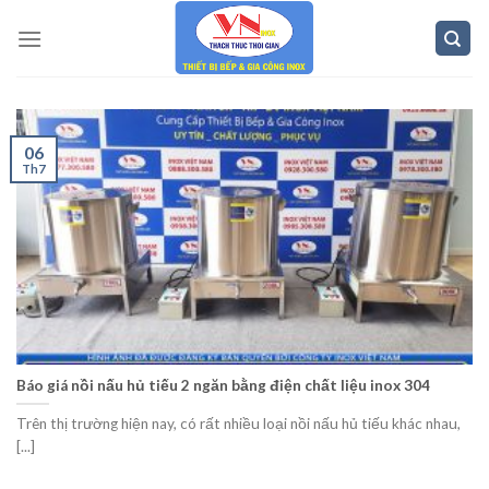
Skip
to
content
06
Th7
Báo giá nồi nấu hủ tiếu 2 ngăn bằng điện chất liệu inox 304
Trên thị trường hiện nay, có rất nhiều loại nồi nấu hủ tiếu khác nhau,
[...]