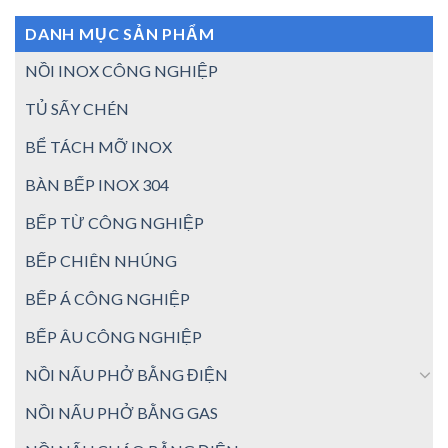
DANH MỤC SẢN PHẨM
NỒI INOX CÔNG NGHIỆP
TỦ SẤY CHÉN
BỂ TÁCH MỠ INOX
BÀN BẾP INOX 304
BẾP TỪ CÔNG NGHIỆP
BẾP CHIÊN NHÚNG
BẾP Á CÔNG NGHIỆP
BẾP ÂU CÔNG NGHIỆP
NỒI NẤU PHỞ BẰNG ĐIỆN
NỒI NẤU PHỞ BẰNG GAS