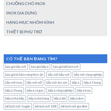
CHUỒNG CHÓ INOX
INOX GIA DỤNG
HẠNG MỤC NHÔM KÍNH
THIẾT BỊ PHỤ TRỢ
CÓ THỂ BẠN ĐANG TÌM?
báo giá bẫy mỡ
báo giá bếp á
báo giá bể tách mỡ
báo giá tủ hâm nóng thức ăn
bẫy mỡ bẫy mỡ
bẫy mỡ công nghiệp
bẫy mỡ inox
bẫy mỡ nổi
bẫy mỡ âm sàn
bếp á
bếp á 1 họng
bếp á 2 họng
bếp á có gáy
bếp á công nghiệp
bếp á inox
bếp á nhà bếp
bếp á nhà hàng
bếp á đôi
bếp á đơn
bể tách mỡ 3 ngăn
bể tách mỡ 100l
bể tách mỡ gia đình