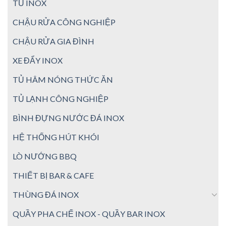
TỦ INOX
CHẬU RỬA CÔNG NGHIỆP
CHẬU RỬA GIA ĐÌNH
XE ĐẨY INOX
TỦ HÂM NÓNG THỨC ĂN
TỦ LẠNH CÔNG NGHIỆP
BÌNH ĐỰNG NƯỚC ĐÁ INOX
HỆ THỐNG HÚT KHÓI
LÒ NƯỚNG BBQ
THIẾT BỊ BAR & CAFE
THÙNG ĐÁ INOX
QUẦY PHA CHẾ INOX - QUẦY BAR INOX