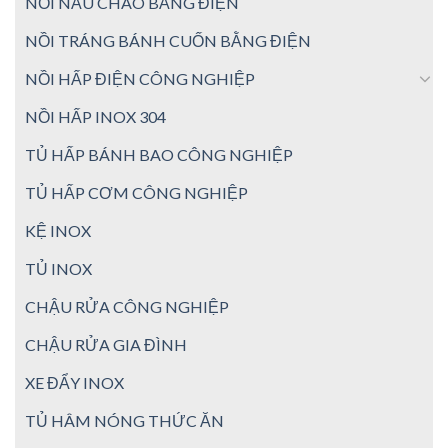
NỒI NẤU CHÁO BẰNG ĐIỆN
NỒI TRÁNG BÁNH CUỐN BẰNG ĐIỆN
NỒI HẤP ĐIỆN CÔNG NGHIỆP
NỒI HẤP INOX 304
TỦ HẤP BÁNH BAO CÔNG NGHIỆP
TỦ HẤP CƠM CÔNG NGHIỆP
KỆ INOX
TỦ INOX
CHẬU RỬA CÔNG NGHIỆP
CHẬU RỬA GIA ĐÌNH
XE ĐẨY INOX
TỦ HÂM NÓNG THỨC ĂN