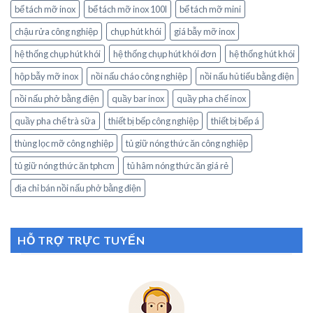
bể tách mỡ inox
bể tách mỡ inox 100l
bể tách mỡ mini
chậu rửa công nghiệp
chụp hút khói
giá bẫy mỡ inox
hệ thống chụp hút khói
hệ thống chụp hút khói đơn
hệ thống hút khói
hộp bẫy mỡ inox
nồi nấu cháo công nghiệp
nồi nấu hủ tiếu bằng điện
nồi nấu phở bằng điện
quầy bar inox
quầy pha chế inox
quầy pha chế trà sữa
thiết bị bếp công nghiệp
thiết bị bếp á
thùng lọc mỡ công nghiệp
tủ giữ nóng thức ăn công nghiệp
tủ giữ nóng thức ăn tphcm
tủ hâm nóng thức ăn giá rẻ
địa chỉ bán nồi nấu phở bằng điện
HỖ TRỢ TRỰC TUYẾN