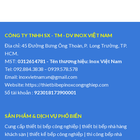
CÔNG TY TNHH SX - TM - DV INOX VIỆT NAM
Địa chỉ: 45 Đường Bưng Ông Thoàn, P. Long Trường, TP.
HCM.
MST:
0312614781 - Tên thương hiệu: Inox Việt Nam
Tel:
092.884.3838
–
0939.578.578
Email:
inoxvietnam.vn@gmail.com
Website:
https://thietbibepinoxcongnghiep.com
Số tài khoản :
923018173900001
SẢN PHẨM & DỊCH VỤ PHỔ BIẾN
Cung cấp thiết bị bếp công nghiệp | thiết bị bếp nhà hàng
khách sạn | thiết kế bếp công nghiệp | thi công bếp nhà