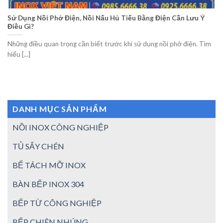
Sử Dụng Nồi Phở Điện, Nồi Nấu Hủ Tiếu Bằng Điện Cần Lưu Ý
Điều Gì?
Những điều quan trọng cần biết trước khi sử dụng nồi phở điện. Tìm
hiểu [...]
DANH MỤC SẢN PHẨM
NỒI INOX CÔNG NGHIỆP
TỦ SẤY CHÉN
BỂ TÁCH MỠ INOX
BÀN BẾP INOX 304
BẾP TỪ CÔNG NGHIỆP
BẾP CHIÊN NHÚNG