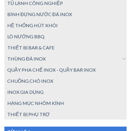
TỦ LẠNH CÔNG NGHIỆP
BÌNH ĐỰNG NƯỚC ĐÁ INOX
HỆ THỐNG HÚT KHÓI
LÒ NƯỚNG BBQ
THIẾT BỊ BAR & CAFE
THÙNG ĐÁ INOX
QUẦY PHA CHẾ INOX - QUẦY BAR INOX
CHUỒNG CHÓ INOX
INOX GIA DỤNG
HẠNG MỤC NHÔM KÍNH
THIẾT BỊ PHỤ TRỢ