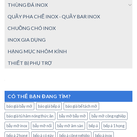
THÙNG ĐÁ INOX
QUẦY PHA CHẾ INOX - QUẦY BAR INOX
CHUỒNG CHÓ INOX
INOX GIA DỤNG
HẠNG MỤC NHÔM KÍNH
THIẾT BỊ PHỤ TRỢ
CÓ THỂ BẠN ĐANG TÌM?
báo giá bẫy mỡ
báo giá bếp á
báo giá bể tách mỡ
báo giá tủ hâm nóng thức ăn
bẫy mỡ bẫy mỡ
bẫy mỡ công nghiệp
bẫy mỡ inox
bẫy mỡ nổi
bẫy mỡ âm sàn
bếp á
bếp á 1 họng
bếp á 2 họng
bếp á có gáy
bếp á công nghiệp
bếp á inox