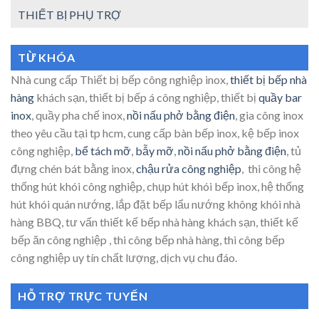
THIẾT BỊ PHỤ TRỢ
TỪ KHÓA
Nhà cung cấp Thiết bị bếp công nghiệp inox,
thiết bị bếp nhà
hàng
khách sạn, thiết bị bếp á công nghiệp, thiết bị
quầy bar
inox
, quầy pha chế inox,
nồi nấu phở bằng điện
, gia công inox
theo yêu cầu tại tp hcm, cung cấp bàn bếp inox, kệ bếp inox
công nghiệp,
bể tách mỡ
,
bẫy mỡ
,
nồi nấu phở bằng điện
, tủ
đựng chén bát bằng inox,
chậu rửa công nghiệp
, thi công hệ
thống hút khói công nghiệp, chụp hút khói bếp inox, hệ thống
hút khói quán nướng, lắp đặt bếp lẩu nướng không khói nhà
hàng BBQ, tư vấn thiết kế bếp nhà hàng khách sạn, thiết kế
bếp ăn công nghiệp , thi công bếp nhà hàng, thi công bếp
công nghiệp uy tín chất lượng, dịch vụ chu đáo.
HỖ TRỢ TRỰC TUYẾN