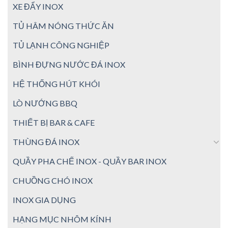
XE ĐẨY INOX
TỦ HÂM NÓNG THỨC ĂN
TỦ LẠNH CÔNG NGHIỆP
BÌNH ĐỰNG NƯỚC ĐÁ INOX
HỆ THỐNG HÚT KHÓI
LÒ NƯỚNG BBQ
THIẾT BỊ BAR & CAFE
THÙNG ĐÁ INOX
QUẦY PHA CHẾ INOX - QUẦY BAR INOX
CHUỒNG CHÓ INOX
INOX GIA DỤNG
HẠNG MỤC NHÔM KÍNH