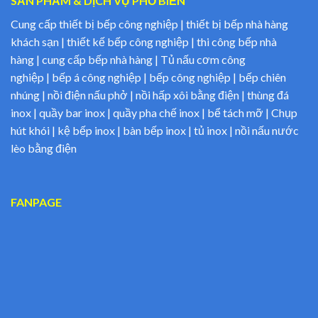
SẢN PHẨM & DỊCH VỤ PHỔ BIẾN
Cung cấp thiết bị bếp công nghiệp | thiết bị bếp nhà hàng
khách sạn | thiết kế bếp công nghiệp | thi công bếp nhà
hàng | cung cấp bếp nhà hàng | Tủ nấu cơm công
nghiệp | bếp á công nghiệp | bếp công nghiệp | bếp chiên
nhúng | nồi điện nấu phở | nồi hấp xôi bằng điện | thùng đá
inox | quầy bar inox | quầy pha chế inox | bể tách mỡ | Chụp
hút khói | kệ bếp inox | bàn bếp inox | tủ inox | nồi nấu nước
lèo bằng điện
FANPAGE