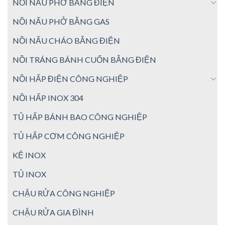
NỒI NẤU PHỞ BẰNG ĐIỆN
NỒI NẤU PHỞ BẰNG GAS
NỒI NẤU CHÁO BẰNG ĐIỆN
NỒI TRÁNG BÁNH CUỐN BẰNG ĐIỆN
NỒI HẤP ĐIỆN CÔNG NGHIỆP
NỒI HẤP INOX 304
TỦ HẤP BÁNH BAO CÔNG NGHIỆP
TỦ HẤP CƠM CÔNG NGHIỆP
KỆ INOX
TỦ INOX
CHẬU RỬA CÔNG NGHIỆP
CHẬU RỬA GIA ĐÌNH