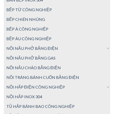
BẾP TỪ CÔNG NGHIỆP
BẾP CHIÊN NHÚNG
BẾP Á CÔNG NGHIỆP
BẾP ÂU CÔNG NGHIỆP
NỒI NẤU PHỞ BẰNG ĐIỆN
NỒI NẤU PHỞ BẰNG GAS
NỒI NẤU CHÁO BẰNG ĐIỆN
NỒI TRÁNG BÁNH CUỐN BẰNG ĐIỆN
NỒI HẤP ĐIỆN CÔNG NGHIỆP
NỒI HẤP INOX 304
TỦ HẤP BÁNH BAO CÔNG NGHIỆP