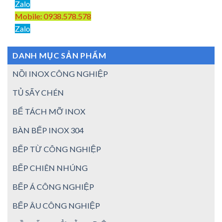
Zalo
Mobile: 0938.578.578
Zalo
DANH MỤC SẢN PHẨM
NỒI INOX CÔNG NGHIỆP
TỦ SẤY CHÉN
BỂ TÁCH MỠ INOX
BÀN BẾP INOX 304
BẾP TỪ CÔNG NGHIỆP
BẾP CHIÊN NHÚNG
BẾP Á CÔNG NGHIỆP
BẾP ÂU CÔNG NGHIỆP