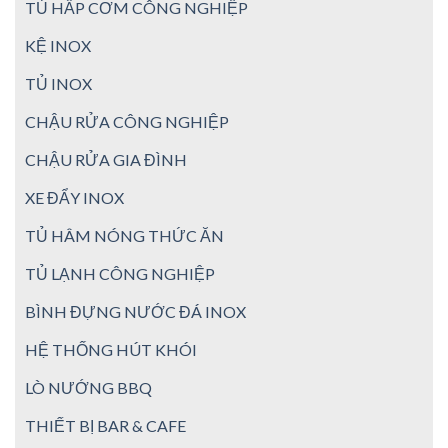
TỦ HẤP CƠM CÔNG NGHIỆP
KỆ INOX
TỦ INOX
CHẬU RỬA CÔNG NGHIỆP
CHẬU RỬA GIA ĐÌNH
XE ĐẨY INOX
TỦ HÂM NÓNG THỨC ĂN
TỦ LẠNH CÔNG NGHIỆP
BÌNH ĐỰNG NƯỚC ĐÁ INOX
HỆ THỐNG HÚT KHÓI
LÒ NƯỚNG BBQ
THIẾT BỊ BAR & CAFE