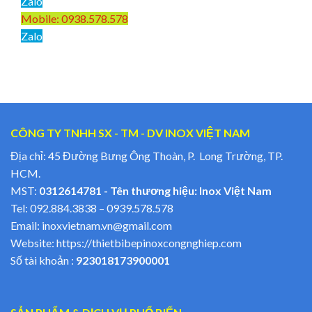
Zalo
Mobile: 0938.578.578
Zalo
CÔNG TY TNHH SX - TM - DV INOX VIỆT NAM
Địa chỉ: 45 Đường Bưng Ông Thoàn, P. Long Trường, TP.
HCM.
MST:
0312614781 - Tên thương hiệu: Inox Việt Nam
Tel:
092.884.3838
–
0939.578.578
Email:
inoxvietnam.vn@gmail.com
Website:
https://thietbibepinoxcongnghiep.com
Số tài khoản :
923018173900001