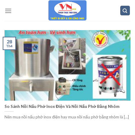
Skip
to
content
28
Th4
So Sánh Nồi Nấu Phở Inox Điện Và Nồi Nấu Phở Bằng Nhôm
Nên mua nồi nấu phở inox điện hay mua nồi nấu phở bằng nhôm là [...]