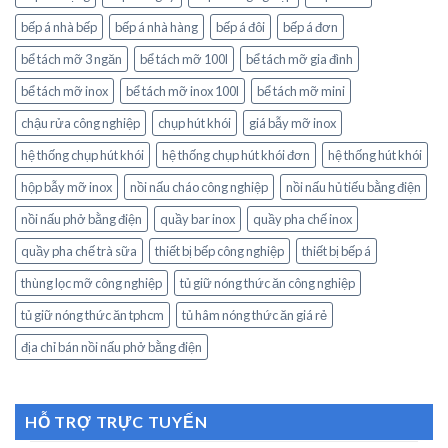
bếp á nhà bếp
bếp á nhà hàng
bếp á đôi
bếp á đơn
bể tách mỡ 3 ngăn
bể tách mỡ 100l
bể tách mỡ gia đình
bể tách mỡ inox
bể tách mỡ inox 100l
bể tách mỡ mini
chậu rửa công nghiệp
chụp hút khói
giá bẫy mỡ inox
hệ thống chụp hút khói
hệ thống chụp hút khói đơn
hệ thống hút khói
hộp bẫy mỡ inox
nồi nấu cháo công nghiệp
nồi nấu hủ tiếu bằng điện
nồi nấu phở bằng điện
quầy bar inox
quầy pha chế inox
quầy pha chế trà sữa
thiết bị bếp công nghiệp
thiết bị bếp á
thùng lọc mỡ công nghiệp
tủ giữ nóng thức ăn công nghiệp
tủ giữ nóng thức ăn tphcm
tủ hâm nóng thức ăn giá rẻ
địa chỉ bán nồi nấu phở bằng điện
HỖ TRỢ TRỰC TUYẾN