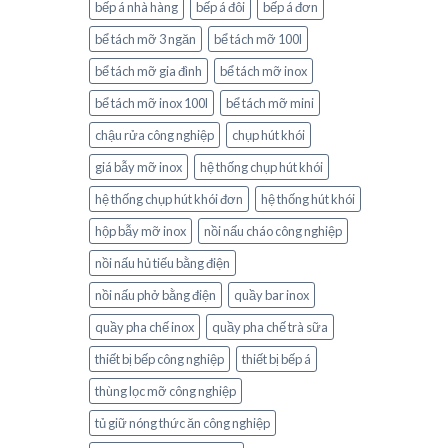
bếp á nhà hàng
bếp á đôi
bếp á đơn
bể tách mỡ 3 ngăn
bể tách mỡ 100l
bể tách mỡ gia đình
bể tách mỡ inox
bể tách mỡ inox 100l
bể tách mỡ mini
chậu rửa công nghiệp
chụp hút khói
giá bẫy mỡ inox
hệ thống chụp hút khói
hệ thống chụp hút khói đơn
hệ thống hút khói
hộp bẫy mỡ inox
nồi nấu cháo công nghiệp
nồi nấu hủ tiếu bằng điện
nồi nấu phở bằng điện
quầy bar inox
quầy pha chế inox
quầy pha chế trà sữa
thiết bị bếp công nghiệp
thiết bị bếp á
thùng lọc mỡ công nghiệp
tủ giữ nóng thức ăn công nghiệp