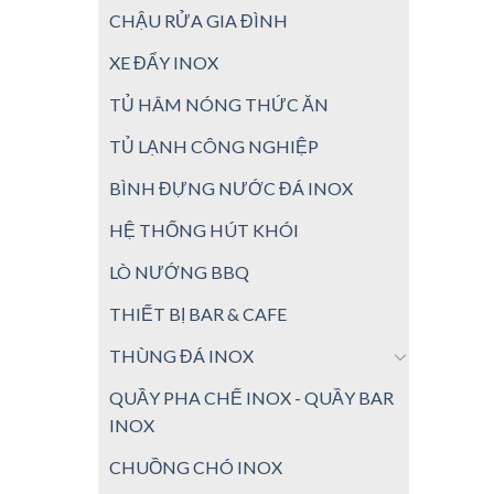
CHẬU RỬA GIA ĐÌNH
XE ĐẨY INOX
TỦ HÂM NÓNG THỨC ĂN
TỦ LẠNH CÔNG NGHIỆP
BÌNH ĐỰNG NƯỚC ĐÁ INOX
HỆ THỐNG HÚT KHÓI
LÒ NƯỚNG BBQ
THIẾT BỊ BAR & CAFE
THÙNG ĐÁ INOX
QUẦY PHA CHẾ INOX - QUẦY BAR
INOX
CHUỒNG CHÓ INOX