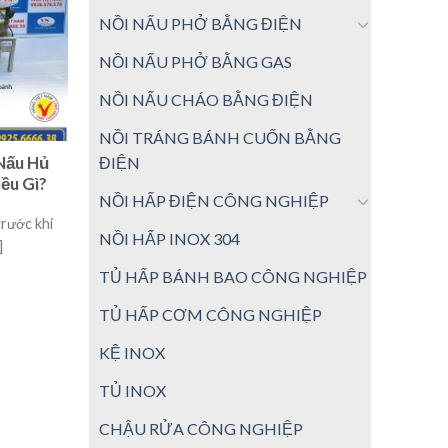
NỒI NẤU PHỞ BẰNG ĐIỆN
NỒI NẤU PHỞ BẰNG GAS
NỒI NẤU CHÁO BẰNG ĐIỆN
NỒI TRÁNG BÁNH CUỐN BẰNG
ĐIỆN
 Nấu Hủ
iều Gì?
NỒI HẤP ĐIỆN CÔNG NGHIỆP
trước khi
NỒI HẤP INOX 304
]
TỦ HẤP BÁNH BAO CÔNG NGHIỆP
TỦ HẤP CƠM CÔNG NGHIỆP
KỆ INOX
TỦ INOX
CHẬU RỬA CÔNG NGHIỆP