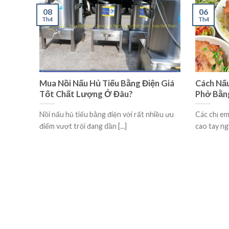
08
06
Th4
Th4
Mua Nồi Nấu Hủ Tiếu Bằng Điện Giá
Cách Nấu
Tốt Chất Lượng Ở Đâu?
Phở Bằn
Nồi nấu hủ tiếu bằng điện với rất nhiều ưu
Các chị em
điểm vượt trội đang dần [...]
cao tay ng