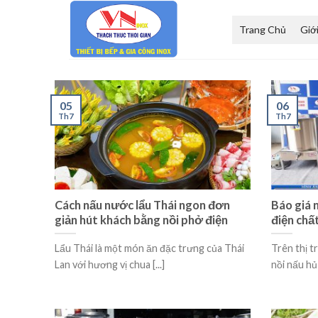
Skip
to
Trang Chủ
Giớ
content
05
06
Th7
Th7
Cách nấu nước lẩu Thái ngon đơn
Báo giá 
giản hút khách bằng nồi phở điện
điện chất
Lẩu Thái là một món ăn đặc trưng của Thái
Trên thị t
Lan với hương vị chua [...]
nồi nấu hủ 