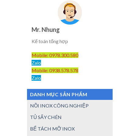
Mr. Nhung
Kế toán tổng hợp
Mobile: 0978.300.580
Zalo
Mobile: 0938.578.578
Zalo
DANH MỤC SẢN PHẨM
NỒI INOX CÔNG NGHIỆP
TỦ SẤY CHÉN
BỂ TÁCH MỠ INOX