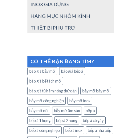
INOX GIA DỤNG
HẠNG MỤC NHÔM KÍNH
THIẾT BỊ PHỤ TRỢ
CÓ THỂ BẠN ĐANG TÌM?
báo giá bẫy mỡ
báo giá bếp á
báo giá bể tách mỡ
báo giá tủ hâm nóng thức ăn
bẫy mỡ bẫy mỡ
bẫy mỡ công nghiệp
bẫy mỡ inox
bẫy mỡ nổi
bẫy mỡ âm sàn
bếp á
bếp á 1 họng
bếp á 2 họng
bếp á có gáy
bếp á công nghiệp
bếp á inox
bếp á nhà bếp