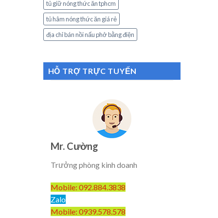
tủ giữ nóng thức ăn tphcm
tủ hâm nóng thức ăn giá rẻ
địa chỉ bán nồi nấu phở bằng điện
HỖ TRỢ TRỰC TUYẾN
Mr. Cường
Trưởng phòng kinh doanh
Mobile: 092.884.3838
Zalo
Mobile: 0939.578.578