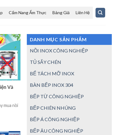
ệp
Cẩm Nang Ẩm Thực
Bảng Giá
Liên Hệ
DANH MỤC SẢN PHẨM
NỒI INOX CÔNG NGHIỆP
TỦ SẤY CHÉN
BỂ TÁCH MỠ INOX
BÀN BẾP INOX 304
iện Và
BẾP TỪ CÔNG NGHIỆP
ay mua nồi
BẾP CHIÊN NHÚNG
BẾP Á CÔNG NGHIỆP
BẾP ÂU CÔNG NGHIỆP