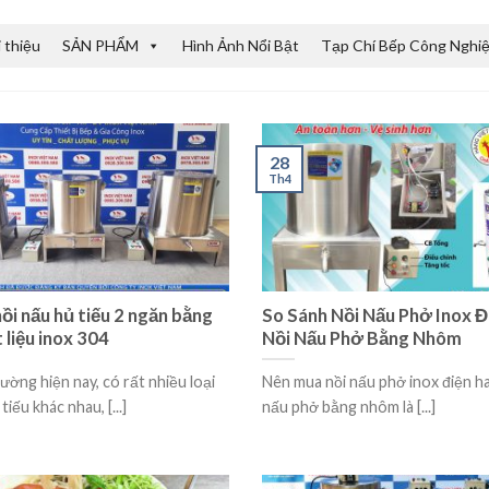
i thiệu
SẢN PHẨM
Hình Ảnh Nổi Bật
Tạp Chí Bếp Công Nghi
28
Th4
nồi nấu hủ tiếu 2 ngăn bằng
So Sánh Nồi Nấu Phở Inox Đ
 liệu inox 304
Nồi Nấu Phở Bằng Nhôm
rường hiện nay, có rất nhiều loại
Nên mua nồi nấu phở inox điện h
tiếu khác nhau, [...]
nấu phở bằng nhôm là [...]