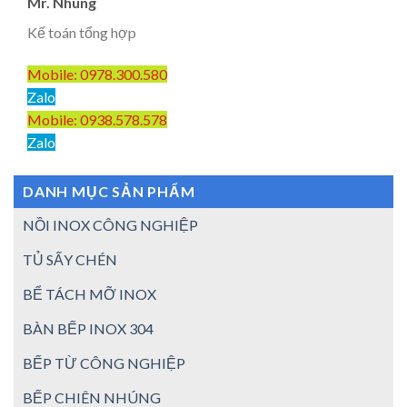
Mr. Nhung
Kế toán tổng hợp
Mobile: 0978.300.580
Zalo
Mobile: 0938.578.578
Zalo
DANH MỤC SẢN PHẨM
NỒI INOX CÔNG NGHIỆP
TỦ SẤY CHÉN
BỂ TÁCH MỠ INOX
BÀN BẾP INOX 304
BẾP TỪ CÔNG NGHIỆP
BẾP CHIÊN NHÚNG