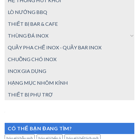
HỆ THỐNG HÚT KHÓI
LÒ NƯỚNG BBQ
THIẾT BỊ BAR & CAFE
THÙNG ĐÁ INOX
QUẦY PHA CHẾ INOX - QUẦY BAR INOX
CHUỒNG CHÓ INOX
INOX GIA DỤNG
HẠNG MỤC NHÔM KÍNH
THIẾT BỊ PHỤ TRỢ
CÓ THỂ BẠN ĐANG TÌM?
báo giá bẫy mỡ
báo giá bếp á
báo giá bể tách mỡ