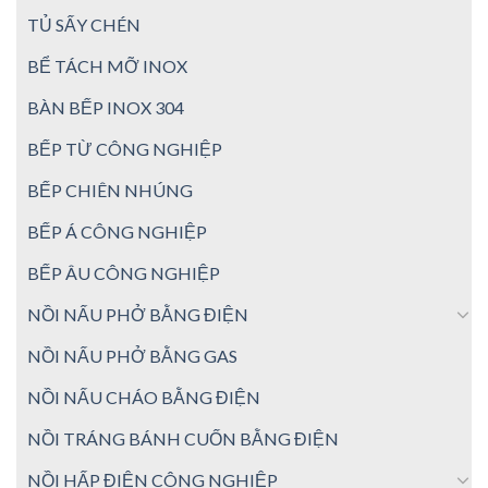
TỦ SẤY CHÉN
BỂ TÁCH MỠ INOX
BÀN BẾP INOX 304
BẾP TỪ CÔNG NGHIỆP
BẾP CHIÊN NHÚNG
BẾP Á CÔNG NGHIỆP
BẾP ÂU CÔNG NGHIỆP
NỒI NẤU PHỞ BẰNG ĐIỆN
NỒI NẤU PHỞ BẰNG GAS
NỒI NẤU CHÁO BẰNG ĐIỆN
NỒI TRÁNG BÁNH CUỐN BẰNG ĐIỆN
NỒI HẤP ĐIỆN CÔNG NGHIỆP