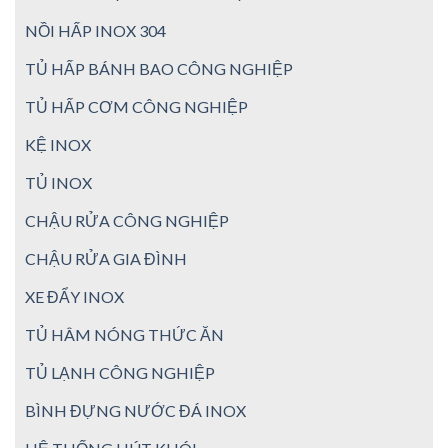
NỒI HẤP INOX 304
TỦ HẤP BÁNH BAO CÔNG NGHIỆP
TỦ HẤP CƠM CÔNG NGHIỆP
KỆ INOX
TỦ INOX
CHẬU RỬA CÔNG NGHIỆP
CHẬU RỬA GIA ĐÌNH
XE ĐẨY INOX
TỦ HÂM NÓNG THỨC ĂN
TỦ LẠNH CÔNG NGHIỆP
BÌNH ĐỰNG NƯỚC ĐÁ INOX