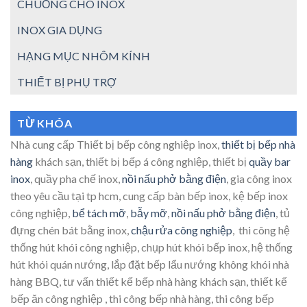
CHUỒNG CHÓ INOX
INOX GIA DỤNG
HẠNG MỤC NHÔM KÍNH
THIẾT BỊ PHỤ TRỢ
TỪ KHÓA
Nhà cung cấp Thiết bị bếp công nghiệp inox,
thiết bị bếp nhà
hàng
khách sạn, thiết bị bếp á công nghiệp, thiết bị
quầy bar
inox
, quầy pha chế inox,
nồi nấu phở bằng điện
, gia công inox
theo yêu cầu tại tp hcm, cung cấp bàn bếp inox, kệ bếp inox
công nghiệp,
bể tách mỡ
,
bẫy mỡ
,
nồi nấu phở bằng điện
, tủ
đựng chén bát bằng inox,
chậu rửa công nghiệp
, thi công hệ
thống hút khói công nghiệp, chụp hút khói bếp inox, hệ thống
hút khói quán nướng, lắp đặt bếp lẩu nướng không khói nhà
hàng BBQ, tư vấn thiết kế bếp nhà hàng khách sạn, thiết kế
bếp ăn công nghiệp , thi công bếp nhà hàng, thi công bếp