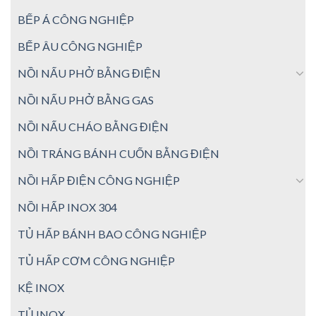
BẾP Á CÔNG NGHIỆP
BẾP ÂU CÔNG NGHIỆP
NỒI NẤU PHỞ BẰNG ĐIỆN
NỒI NẤU PHỞ BẰNG GAS
NỒI NẤU CHÁO BẰNG ĐIỆN
NỒI TRÁNG BÁNH CUỐN BẰNG ĐIỆN
NỒI HẤP ĐIỆN CÔNG NGHIỆP
NỒI HẤP INOX 304
TỦ HẤP BÁNH BAO CÔNG NGHIỆP
TỦ HẤP CƠM CÔNG NGHIỆP
KỆ INOX
TỦ INOX