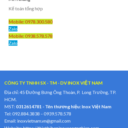
Kế toán tổng hợp
Mobile: 0978.300.580
Zalo
Mobile: 0938.578.578
Zalo
CÔNG TY TNHH SX - TM - DV INOX VIỆT NAM
Địa chỉ: 45 Đường Bưng Ông Thoàn, P. Long Trường, TP.
HCM.
MST:
0312614781 - Tên thương hiệu: Inox Việt Nam
Tel:
092.884.3838
–
0939.578.578
Email:
inoxvietnam.vn@gmail.com
Website:
https://thietbibepinoxcongnghiep.com