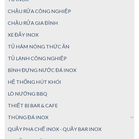
CHẬU RỬA CÔNG NGHIỆP
CHẬU RỬA GIA ĐÌNH
XE ĐẨY INOX
TỦ HÂM NÓNG THỨC ĂN
TỦ LẠNH CÔNG NGHIỆP
BÌNH ĐỰNG NƯỚC ĐÁ INOX
HỆ THỐNG HÚT KHÓI
LÒ NƯỚNG BBQ
THIẾT BỊ BAR & CAFE
THÙNG ĐÁ INOX
QUẦY PHA CHẾ INOX - QUẦY BAR INOX