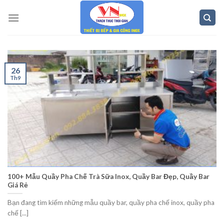
Skip
to
content
26
Th9
100+ Mẫu Quầy Pha Chế Trà Sữa Inox, Quầy Bar Đẹp, Quầy Bar
Giá Rẻ
Bạn đang tìm kiếm những mẫu quầy bar, quầy pha chế inox, quầy pha
chế [...]