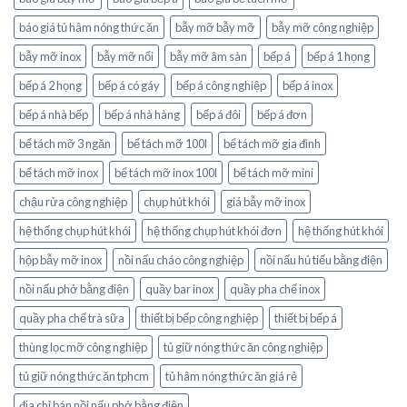
báo giá tủ hâm nóng thức ăn
bẫy mỡ bẫy mỡ
bẫy mỡ công nghiệp
bẫy mỡ inox
bẫy mỡ nổi
bẫy mỡ âm sàn
bếp á
bếp á 1 họng
bếp á 2 họng
bếp á có gáy
bếp á công nghiệp
bếp á inox
bếp á nhà bếp
bếp á nhà hàng
bếp á đôi
bếp á đơn
bể tách mỡ 3 ngăn
bể tách mỡ 100l
bể tách mỡ gia đình
bể tách mỡ inox
bể tách mỡ inox 100l
bể tách mỡ mini
chậu rửa công nghiệp
chụp hút khói
giá bẫy mỡ inox
hệ thống chụp hút khói
hệ thống chụp hút khói đơn
hệ thống hút khói
hộp bẫy mỡ inox
nồi nấu cháo công nghiệp
nồi nấu hủ tiếu bằng điện
nồi nấu phở bằng điện
quầy bar inox
quầy pha chế inox
quầy pha chế trà sữa
thiết bị bếp công nghiệp
thiết bị bếp á
thùng lọc mỡ công nghiệp
tủ giữ nóng thức ăn công nghiệp
tủ giữ nóng thức ăn tphcm
tủ hâm nóng thức ăn giá rẻ
địa chỉ bán nồi nấu phở bằng điện