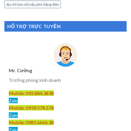
địa chỉ bán nồi nấu phở bằng điện
HỖ TRỢ TRỰC TUYẾN
Mr. Cường
Trưởng phòng kinh doanh
Mobile: 092.884.3838
Zalo
Mobile: 0939.578.578
Zalo
Mobile: 0985.6666.38
Zalo