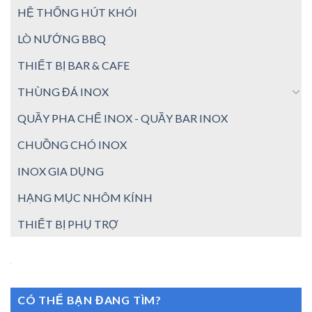
HỆ THỐNG HÚT KHÓI
LÒ NƯỚNG BBQ
THIẾT BỊ BAR & CAFE
THÙNG ĐÁ INOX
QUẦY PHA CHẾ INOX - QUẦY BAR INOX
CHUỒNG CHÓ INOX
INOX GIA DỤNG
HẠNG MỤC NHÔM KÍNH
THIẾT BỊ PHỤ TRỢ
CÓ THỂ BẠN ĐANG TÌM?