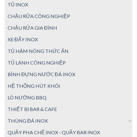
TỦ INOX
CHẬU RỬA CÔNG NGHIỆP
CHẬU RỬA GIA ĐÌNH
XE ĐẨY INOX
TỦ HÂM NÓNG THỨC ĂN
TỦ LẠNH CÔNG NGHIỆP
BÌNH ĐỰNG NƯỚC ĐÁ INOX
HỆ THỐNG HÚT KHÓI
LÒ NƯỚNG BBQ
THIẾT BỊ BAR & CAFE
THÙNG ĐÁ INOX
QUẦY PHA CHẾ INOX - QUẦY BAR INOX