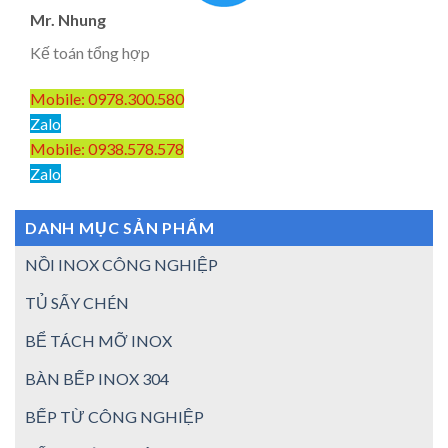
Mr. Nhung
Kế toán tổng hợp
Mobile: 0978.300.580
Zalo
Mobile: 0938.578.578
Zalo
DANH MỤC SẢN PHẨM
NỒI INOX CÔNG NGHIỆP
TỦ SẤY CHÉN
BỂ TÁCH MỠ INOX
BÀN BẾP INOX 304
BẾP TỪ CÔNG NGHIỆP