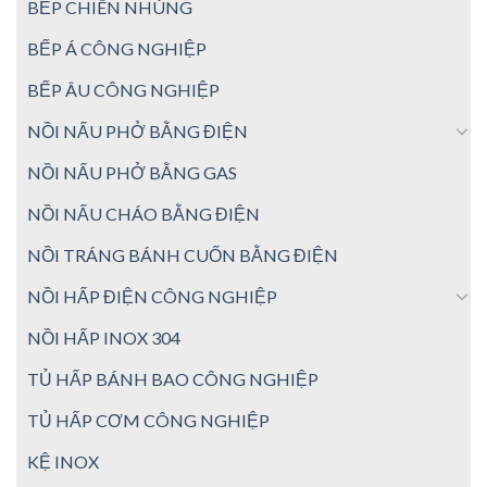
BẾP CHIÊN NHÚNG
BẾP Á CÔNG NGHIỆP
BẾP ÂU CÔNG NGHIỆP
NỒI NẤU PHỞ BẰNG ĐIỆN
NỒI NẤU PHỞ BẰNG GAS
NỒI NẤU CHÁO BẰNG ĐIỆN
NỒI TRÁNG BÁNH CUỐN BẰNG ĐIỆN
NỒI HẤP ĐIỆN CÔNG NGHIỆP
NỒI HẤP INOX 304
TỦ HẤP BÁNH BAO CÔNG NGHIỆP
TỦ HẤP CƠM CÔNG NGHIỆP
KỆ INOX