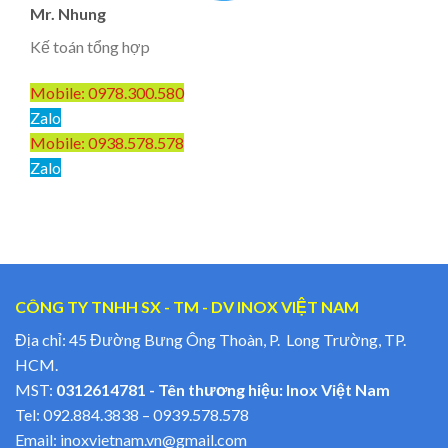
Mr. Nhung
Kế toán tổng hợp
Mobile: 0978.300.580
Zalo
Mobile: 0938.578.578
Zalo
CÔNG TY TNHH SX - TM - DV INOX VIỆT NAM
Địa chỉ: 45 Đường Bưng Ông Thoàn, P. Long Trường, TP.
HCM.
MST:
0312614781 - Tên thương hiệu: Inox Việt Nam
Tel:
092.884.3838
–
0939.578.578
Email:
inoxvietnam.vn@gmail.com