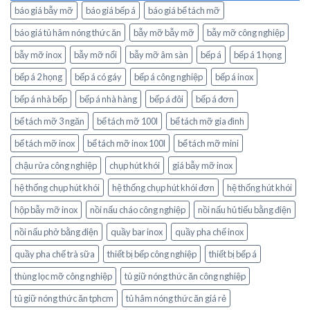
báo giá bẫy mỡ
báo giá bếp á
báo giá bể tách mỡ
báo giá tủ hâm nóng thức ăn
bẫy mỡ bẫy mỡ
bẫy mỡ công nghiệp
bẫy mỡ inox
bẫy mỡ nổi
bẫy mỡ âm sàn
bếp á
bếp á 1 họng
bếp á 2 họng
bếp á có gáy
bếp á công nghiệp
bếp á inox
bếp á nhà bếp
bếp á nhà hàng
bếp á đôi
bếp á đơn
bể tách mỡ 3 ngăn
bể tách mỡ 100l
bể tách mỡ gia đình
bể tách mỡ inox
bể tách mỡ inox 100l
bể tách mỡ mini
chậu rửa công nghiệp
chụp hút khói
giá bẫy mỡ inox
hệ thống chụp hút khói
hệ thống chụp hút khói đơn
hệ thống hút khói
hộp bẫy mỡ inox
nồi nấu cháo công nghiệp
nồi nấu hủ tiếu bằng điện
nồi nấu phở bằng điện
quầy bar inox
quầy pha chế inox
quầy pha chế trà sữa
thiết bị bếp công nghiệp
thiết bị bếp á
thùng lọc mỡ công nghiệp
tủ giữ nóng thức ăn công nghiệp
tủ giữ nóng thức ăn tphcm
tủ hâm nóng thức ăn giá rẻ