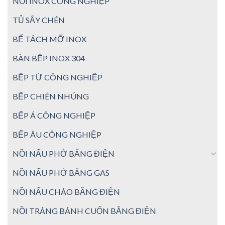
NỒI INOX CÔNG NGHIỆP
TỦ SẤY CHÉN
BỂ TÁCH MỠ INOX
BÀN BẾP INOX 304
BẾP TỪ CÔNG NGHIỆP
BẾP CHIÊN NHÚNG
BẾP Á CÔNG NGHIỆP
BẾP ÂU CÔNG NGHIỆP
NỒI NẤU PHỞ BẰNG ĐIỆN
NỒI NẤU PHỞ BẰNG GAS
NỒI NẤU CHÁO BẰNG ĐIỆN
NỒI TRÁNG BÁNH CUỐN BẰNG ĐIỆN