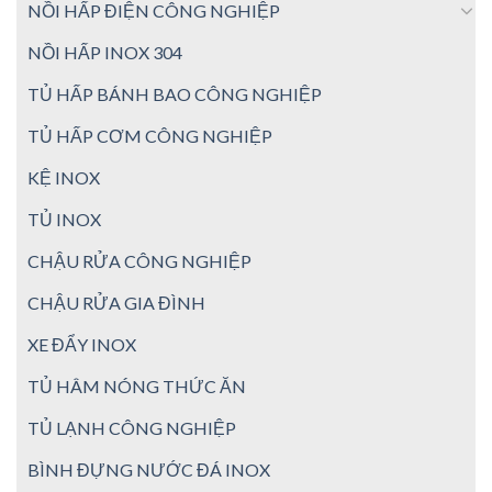
NỒI HẤP ĐIỆN CÔNG NGHIỆP
NỒI HẤP INOX 304
TỦ HẤP BÁNH BAO CÔNG NGHIỆP
TỦ HẤP CƠM CÔNG NGHIỆP
KỆ INOX
TỦ INOX
CHẬU RỬA CÔNG NGHIỆP
CHẬU RỬA GIA ĐÌNH
XE ĐẨY INOX
TỦ HÂM NÓNG THỨC ĂN
TỦ LẠNH CÔNG NGHIỆP
BÌNH ĐỰNG NƯỚC ĐÁ INOX