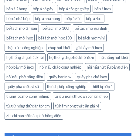
bếp á 2 họng
bếp á có gáy
bếp á công nghiệp
bếp á inox
bếp á nhà bếp
bếp á nhà hàng
bếp á đôi
bếp á đơn
bể tách mỡ 3 ngăn
bể tách mỡ 100l
bể tách mỡ gia đình
bể tách mỡ inox
bể tách mỡ inox 100l
bể tách mỡ mini
chậu rửa công nghiệp
chụp hút khói
giá bẫy mỡ inox
hệ thống chụp hút khói
hệ thống chụp hút khói đơn
hệ thống hút khói
hộp bẫy mỡ inox
nồi nấu cháo công nghiệp
nồi nấu hủ tiếu bằng điện
nồi nấu phở bằng điện
quầy bar inox
quầy pha chế inox
quầy pha chế trà sữa
thiết bị bếp công nghiệp
thiết bị bếp á
thùng lọc mỡ công nghiệp
tủ giữ nóng thức ăn công nghiệp
tủ giữ nóng thức ăn tphcm
tủ hâm nóng thức ăn giá rẻ
địa chỉ bán nồi nấu phở bằng điện