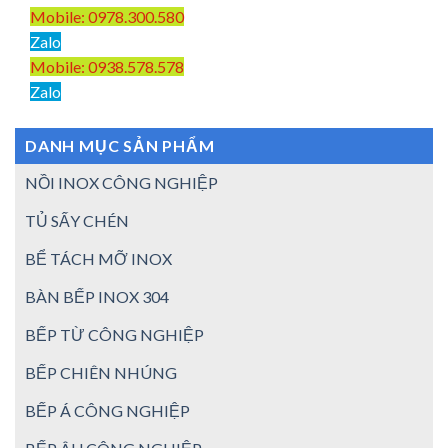
Mobile: 0978.300.580
Zalo
Mobile: 0938.578.578
Zalo
DANH MỤC SẢN PHẨM
NỒI INOX CÔNG NGHIỆP
TỦ SẤY CHÉN
BỂ TÁCH MỠ INOX
BÀN BẾP INOX 304
BẾP TỪ CÔNG NGHIỆP
BẾP CHIÊN NHÚNG
BẾP Á CÔNG NGHIỆP