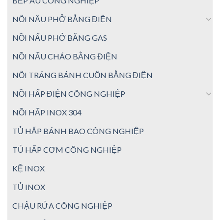
BẾP ÂU CÔNG NGHIỆP
NỒI NẤU PHỞ BẰNG ĐIỆN
NỒI NẤU PHỞ BẰNG GAS
NỒI NẤU CHÁO BẰNG ĐIỆN
NỒI TRÁNG BÁNH CUỐN BẰNG ĐIỆN
NỒI HẤP ĐIỆN CÔNG NGHIỆP
NỒI HẤP INOX 304
TỦ HẤP BÁNH BAO CÔNG NGHIỆP
TỦ HẤP CƠM CÔNG NGHIỆP
KỆ INOX
TỦ INOX
CHẬU RỬA CÔNG NGHIỆP