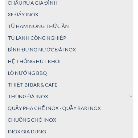
CHẬU RỬA GIA ĐÌNH
XE ĐẨY INOX
TỦ HÂM NÓNG THỨC ĂN
TỦ LẠNH CÔNG NGHIỆP
BÌNH ĐỰNG NƯỚC ĐÁ INOX
HỆ THỐNG HÚT KHÓI
LÒ NƯỚNG BBQ
THIẾT BỊ BAR & CAFE
THÙNG ĐÁ INOX
QUẦY PHA CHẾ INOX - QUẦY BAR INOX
CHUỒNG CHÓ INOX
INOX GIA DỤNG