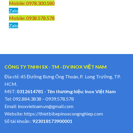
Mobile: 0978.300.580
Zalo
Mobile: 0938.578.578
Zalo
CÔNG TY TNHH SX - TM - DV INOX VIỆT NAM
Địa chỉ: 45 Đường Bưng Ông Thoàn, P. Long Trường, TP.
HCM.
MST:
0312614781 - Tên thương hiệu: Inox Việt Nam
Tel:
092.884.3838
–
0939.578.578
Email:
inoxvietnam.vn@gmail.com
Website:
https://thietbibepinoxcongnghiep.com
Số tài khoản :
923018173900001