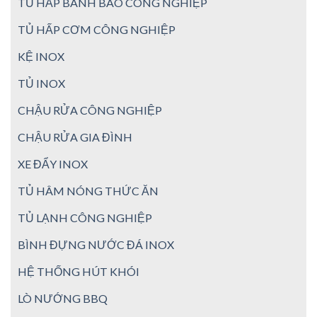
TỦ HẤP BÁNH BAO CÔNG NGHIỆP
TỦ HẤP CƠM CÔNG NGHIỆP
KỆ INOX
TỦ INOX
CHẬU RỬA CÔNG NGHIỆP
CHẬU RỬA GIA ĐÌNH
XE ĐẨY INOX
TỦ HÂM NÓNG THỨC ĂN
TỦ LẠNH CÔNG NGHIỆP
BÌNH ĐỰNG NƯỚC ĐÁ INOX
HỆ THỐNG HÚT KHÓI
LÒ NƯỚNG BBQ