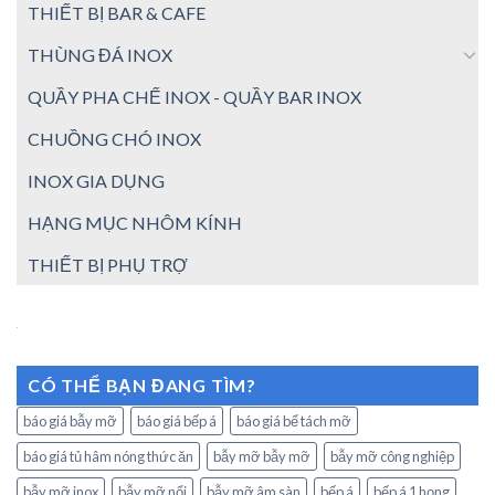
THIẾT BỊ BAR & CAFE
THÙNG ĐÁ INOX
QUẦY PHA CHẾ INOX - QUẦY BAR INOX
CHUỒNG CHÓ INOX
INOX GIA DỤNG
HẠNG MỤC NHÔM KÍNH
THIẾT BỊ PHỤ TRỢ
CÓ THỂ BẠN ĐANG TÌM?
báo giá bẫy mỡ
báo giá bếp á
báo giá bể tách mỡ
báo giá tủ hâm nóng thức ăn
bẫy mỡ bẫy mỡ
bẫy mỡ công nghiệp
bẫy mỡ inox
bẫy mỡ nổi
bẫy mỡ âm sàn
bếp á
bếp á 1 họng