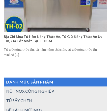
Địa Chỉ Mua Tủ Hâm Nóng Thức Ăn, Tủ Giữ Nóng Thức Ăn Uy
Tín, Giá Tốt Nhất Tại TP.HCM
Tủ giữ nóng thức ăn, tủ hâm nóng thức ăn, tủ giữ nóng thức ăn
mini có [...]
DANH MỤC SẢN PHẨM
NỒI INOX CÔNG NGHIỆP
TỦ SẤY CHÉN
BỂ TÁCH MỠ INOX