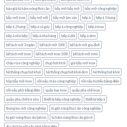
báo giá tủ hâm nóng thức ăn
bẫy mỡ bẫy mỡ
bẫy mỡ công nghiệp
bẫy mỡ inox
bẫy mỡ nổi
bẫy mỡ âm sàn
bếp á
bếp á 1 họng
bếp á 2 họng
bếp á có gáy
bếp á công nghiệp
bếp á inox
bếp á nhà bếp
bếp á nhà hàng
bếp á đôi
bếp á đơn
bể tách mỡ 3 ngăn
bể tách mỡ 100l
bể tách mỡ gia đình
bể tách mỡ inox
bể tách mỡ inox 100l
bể tách mỡ mini
chậu rửa công nghiệp
chụp hút khói
giá bẫy mỡ inox
hệ thống chụp hút khói
hệ thống chụp hút khói đơn
hệ thống hút khói
hộp bẫy mỡ inox
nồi nấu cháo công nghiệp
nồi nấu hủ tiếu bằng điện
nồi nấu phở bằng điện
quầy bar inox
quầy pha chế inox
quầy pha chế trà sữa
thiết bị bếp công nghiệp
thiết bị bếp á
thùng lọc mỡ công nghiệp
tủ giữ nóng thức ăn công nghiệp
tủ giữ nóng thức ăn tphcm
tủ hâm nóng thức ăn giá rẻ
địa chỉ bán nồi nấu phở bằng điện