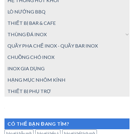
HỆ THỐNG HÚT KHÓI
LÒ NƯỚNG BBQ
THIẾT BỊ BAR & CAFE
THÙNG ĐÁ INOX
QUẦY PHA CHẾ INOX - QUẦY BAR INOX
CHUỒNG CHÓ INOX
INOX GIA DỤNG
HẠNG MỤC NHÔM KÍNH
THIẾT BỊ PHỤ TRỢ
CÓ THỂ BẠN ĐANG TÌM?
báo giá bẫy mỡ
báo giá bếp á
báo giá bể tách mỡ