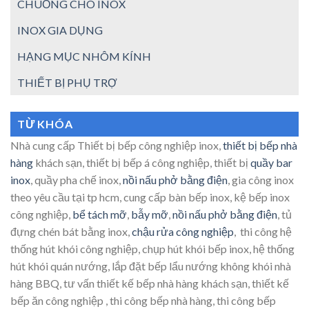
CHUỒNG CHÓ INOX
INOX GIA DỤNG
HẠNG MỤC NHÔM KÍNH
THIẾT BỊ PHỤ TRỢ
TỪ KHÓA
Nhà cung cấp Thiết bị bếp công nghiệp inox,
thiết bị bếp nhà
hàng
khách sạn, thiết bị bếp á công nghiệp, thiết bị
quầy bar
inox
, quầy pha chế inox,
nồi nấu phở bằng điện
, gia công inox
theo yêu cầu tại tp hcm, cung cấp bàn bếp inox, kệ bếp inox
công nghiệp,
bể tách mỡ
,
bẫy mỡ
,
nồi nấu phở bằng điện
, tủ
đựng chén bát bằng inox,
chậu rửa công nghiệp
, thi công hệ
thống hút khói công nghiệp, chụp hút khói bếp inox, hệ thống
hút khói quán nướng, lắp đặt bếp lẩu nướng không khói nhà
hàng BBQ, tư vấn thiết kế bếp nhà hàng khách sạn, thiết kế
bếp ăn công nghiệp , thi công bếp nhà hàng, thi công bếp