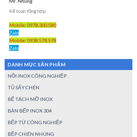
Mr. Nhung
Kế toán tổng hợp
Mobile: 0978.300.580
Zalo
Mobile: 0938.578.578
Zalo
DANH MỤC SẢN PHẨM
NỒI INOX CÔNG NGHIỆP
TỦ SẤY CHÉN
BỂ TÁCH MỠ INOX
BÀN BẾP INOX 304
BẾP TỪ CÔNG NGHIỆP
BẾP CHIÊN NHÚNG