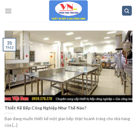
Skip
to
content
31
Th12
Thiết Kế Bếp Công Nghiệp Như Thế Nào?
Bạn đang muốn thiết kế một gian bếp thật hoành tráng cho nhà hàng
của [...]