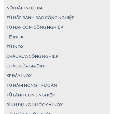
NỒI HẤP INOX 304
TỦ HẤP BÁNH BAO CÔNG NGHIỆP
TỦ HẤP CƠM CÔNG NGHIỆP
KỆ INOX
TỦ INOX
CHẬU RỬA CÔNG NGHIỆP
CHẬU RỬA GIA ĐÌNH
XE ĐẨY INOX
TỦ HÂM NÓNG THỨC ĂN
TỦ LẠNH CÔNG NGHIỆP
BÌNH ĐỰNG NƯỚC ĐÁ INOX