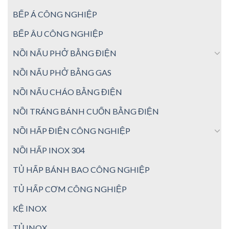
BẾP Á CÔNG NGHIỆP
BẾP ÂU CÔNG NGHIỆP
NỒI NẤU PHỞ BẰNG ĐIỆN
NỒI NẤU PHỞ BẰNG GAS
NỒI NẤU CHÁO BẰNG ĐIỆN
NỒI TRÁNG BÁNH CUỐN BẰNG ĐIỆN
NỒI HẤP ĐIỆN CÔNG NGHIỆP
NỒI HẤP INOX 304
TỦ HẤP BÁNH BAO CÔNG NGHIỆP
TỦ HẤP CƠM CÔNG NGHIỆP
KỆ INOX
TỦ INOX