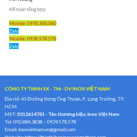
Kế toán tổng hợp
Mobile: 0978.300.580
Zalo
Mobile: 0938.578.578
Zalo
CÔNG TY TNHH SX - TM - DV INOX VIỆT NAM
Địa chỉ: 45 Đường Bưng Ông Thoàn, P. Long Trường, TP.
HCM.
MST:
0312614781 - Tên thương hiệu: Inox Việt Nam
Tel:
092.884.3838
–
0939.578.578
Email:
inoxvietnam.vn@gmail.com
Website:
https://thietbibepinoxcongnghiep.com