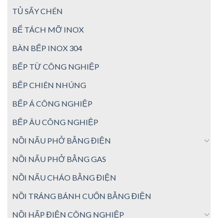
TỦ SẤY CHÉN
BỂ TÁCH MỠ INOX
BÀN BẾP INOX 304
BẾP TỪ CÔNG NGHIỆP
BẾP CHIÊN NHÚNG
BẾP Á CÔNG NGHIỆP
BẾP ÂU CÔNG NGHIỆP
NỒI NẤU PHỞ BẰNG ĐIỆN
NỒI NẤU PHỞ BẰNG GAS
NỒI NẤU CHÁO BẰNG ĐIỆN
NỒI TRÁNG BÁNH CUỐN BẰNG ĐIỆN
NỒI HẤP ĐIỆN CÔNG NGHIỆP