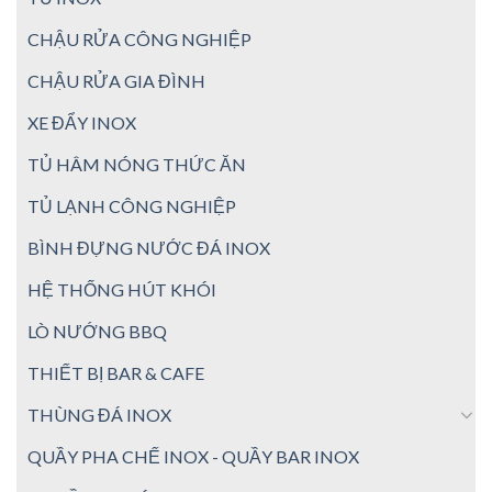
CHẬU RỬA CÔNG NGHIỆP
CHẬU RỬA GIA ĐÌNH
XE ĐẨY INOX
TỦ HÂM NÓNG THỨC ĂN
TỦ LẠNH CÔNG NGHIỆP
BÌNH ĐỰNG NƯỚC ĐÁ INOX
HỆ THỐNG HÚT KHÓI
LÒ NƯỚNG BBQ
THIẾT BỊ BAR & CAFE
THÙNG ĐÁ INOX
QUẦY PHA CHẾ INOX - QUẦY BAR INOX