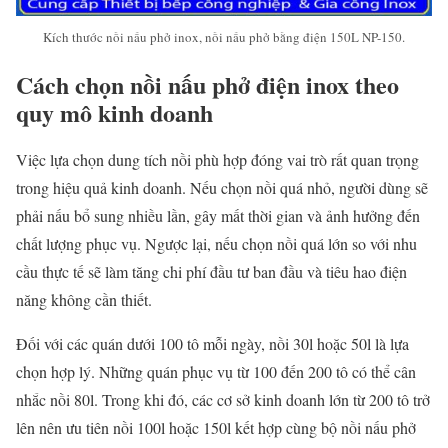
Kích thước nồi nấu phở inox, nồi nấu phở bằng điện 150L NP-150.
Cách chọn nồi nấu phở điện inox theo
quy mô kinh doanh
Việc lựa chọn dung tích nồi phù hợp đóng vai trò rất quan trọng
trong hiệu quả kinh doanh. Nếu chọn nồi quá nhỏ, người dùng sẽ
phải nấu bổ sung nhiều lần, gây mất thời gian và ảnh hưởng đến
chất lượng phục vụ. Ngược lại, nếu chọn nồi quá lớn so với nhu
cầu thực tế sẽ làm tăng chi phí đầu tư ban đầu và tiêu hao điện
năng không cần thiết.
Đối với các quán dưới 100 tô mỗi ngày, nồi 30l hoặc 50l là lựa
chọn hợp lý. Những quán phục vụ từ 100 đến 200 tô có thể cân
nhắc nồi 80l. Trong khi đó, các cơ sở kinh doanh lớn từ 200 tô trở
lên nên ưu tiên nồi 100l hoặc 150l kết hợp cùng bộ nồi nấu phở