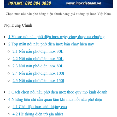
Chọn mua nồi nấu phở bằng điện chính hãng giá xưởng tại Inox Việt Nam.
Nội Dung Chính
1
Vì sao nồi nấu phở điện inox ngày càng được ưa chuộng
2
Top mẫu nồi nấu phở điện inox bán chạy hiện nay
2.1
Nồi nấu phở điện inox 30L
2.2
Nồi nấu phở điện inox 50L
2.3
Nồi nấu phở điện inox 80L
2.4
Nồi nấu phở điện inox 100l
2.5
Nồi nấu phở điện inox 150l
3
Cách chọn nồi nấu phở điện inox theo quy mô kinh doanh
4
Những tiêu chí cần quan tâm khi mua nồi nấu phở điện
4.1
Chất liệu inox chất lượng cao
4.2
Hệ thống điện trở gia nhiệt