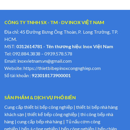
CÔNG TY TNHH SX - TM - DV INOX VIỆT NAM
Địa chỉ: 45 Đường Bưng Ông Thoàn, P. Long Trường, TP.
HCM.
MST:
0312614781 - Tên thương hiệu: Inox Việt Nam
Tel:
092.884.3838
–
0939.578.578
Email:
inoxvietnam.vn@gmail.com
Website:
https://thietbibepinoxcongnghiep.com
Số tài khoản :
923018173900001
SẢN PHẨM & DỊCH VỤ PHỔ BIẾN
Cung cấp thiết bị bếp công nghiệp | thiết bị bếp nhà hàng
khách sạn | thiết kế bếp công nghiệp | thi công bếp nhà
hàng | cung cấp bếp nhà hàng | Tủ nấu cơm công
nghiệp | bếp á công nghiệp | bếp công nghiệp | bếp chiên