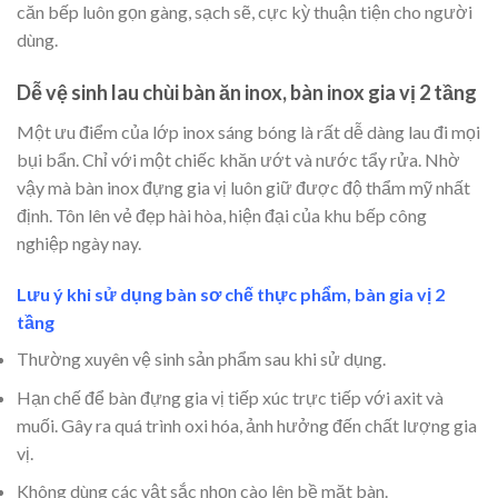
căn bếp luôn gọn gàng, sạch sẽ, cực kỳ thuận tiện cho người
dùng.
Dễ vệ sinh lau chùi bàn ăn inox, bàn inox gia vị 2 tầng
Một ưu điểm của lớp inox sáng bóng là rất dễ dàng lau đi mọi
bụi bẩn. Chỉ với một chiếc khăn ướt và nước tẩy rửa. Nhờ
vậy mà bàn inox đựng gia vị luôn giữ được độ thẩm mỹ nhất
định. Tôn lên vẻ đẹp hài hòa, hiện đại của khu bếp công
nghiệp ngày nay.
Lưu ý khi sử dụng bàn sơ chế thực phẩm, bàn gia vị 2
tầng
Thường xuyên vệ sinh sản phẩm sau khi sử dụng.
Hạn chế để bàn đựng gia vị tiếp xúc trực tiếp với axit và
muối. Gây ra quá trình oxi hóa, ảnh hưởng đến chất lượng gia
vị.
Không dùng các vật sắc nhọn cào lên bề mặt bàn.