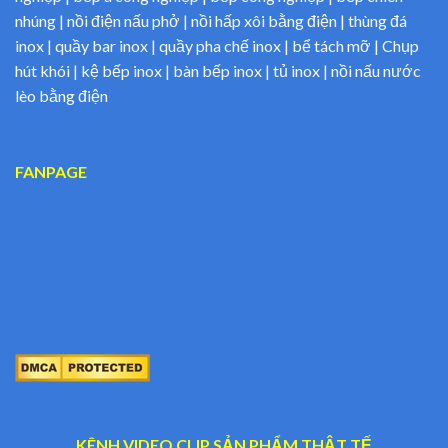
nhúng | nồi điện nấu phở | nồi hấp xôi bằng điện | thùng đá
inox | quầy bar inox | quầy pha chế inox | bể tách mỡ | Chụp
hút khói | kệ bếp inox | bàn bếp inox | tủ inox | nồi nấu nước
lèo bằng điện
FANPAGE
KÊNH VIDEO CLIP SẢN PHẨM THẬT TẾ