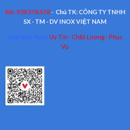
Stk: 939.578.578
- Chủ TK: CÔNG TY TNHH
SX - TM - DV INOX VIỆT NAM
Inox Việt Nam:
Uy Tín - Chất Lượng - Phục
Vụ