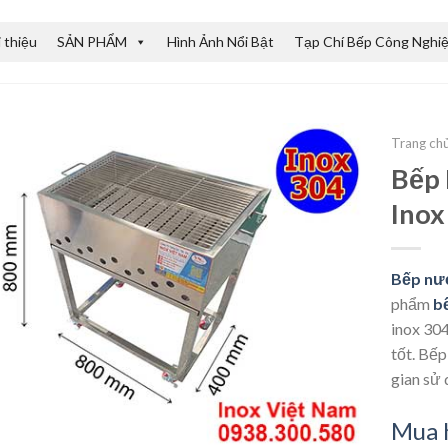
i thiệu
SẢN PHẨM
Hình Ảnh Nổi Bật
Tạp Chí Bếp Công Nghi
Trang ch
Bếp 
Inox
Bếp nướ
phẩm
b
inox 304
tốt. Bếp
gian sử 
Mua 