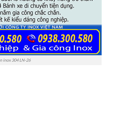
an inox 304 LN-26