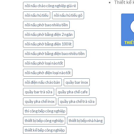
Thiết kế 
nồi nấu cháo công nghiệp giá rẻ
nồi nấu hủ tiếu
nồi nấu hủ tiếu gõ
nồi nấu phở bao nhiêu tiền
nồi nấu phở bằng điện 2 ngăn
nồi nấu phở bằng điện 100 lít
nồi nấu phở bằng điện bao nhiêu tiền
nồi nấu phở loại nào tốt
nồi nấu phở điện loại nào tốt
nồi điện nấu cháo bán
quầy bar inox
quầy bar trà sữa
quầy pha chế cafe
quầy pha chế inox
quầy pha chế trà sữa
thi công bếp công nghiệp
thiết bị bếp công nghiệp
thiết bị bếp nhà hàng
thiết kế bếp công nghiệp