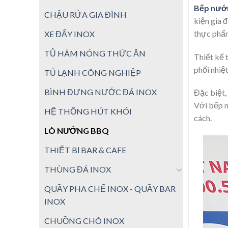
Bếp nướn
CHẬU RỬA GIA ĐÌNH
kiện gia 
thực phẩ
XE ĐẨY INOX
TỦ HÂM NÓNG THỨC ĂN
Thiết kế 
phối nhiệ
TỦ LẠNH CÔNG NGHIỆP
BÌNH ĐỰNG NƯỚC ĐÁ INOX
Đặc biệt,
Với bếp n
HỆ THỐNG HÚT KHÓI
cách.
LÒ NƯỚNG BBQ
THIẾT BỊ BAR & CAFE
THÙNG ĐÁ INOX
QUẦY PHA CHẾ INOX - QUẦY BAR
INOX
CHUỒNG CHÓ INOX