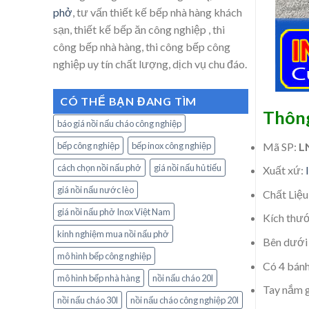
phở
, tư vấn thiết kế bếp nhà hàng khách
sạn, thiết kế bếp ăn công nghiệp , thi
công bếp nhà hàng, thi công bếp công
nghiệp uy tín chất lượng, dịch vụ chu đáo.
CÓ THỂ BẠN ĐANG TÌM
Thông
báo giá nồi nấu cháo công nghiệp
Mã SP:
L
bếp công nghiệp
bếp inox công nghiệp
cách chọn nồi nấu phở
giá nồi nấu hủ tiếu
Xuất xứ:
giá nồi nấu nước lèo
Chất Liệu
giá nồi nấu phở Inox Việt Nam
Kích thư
kinh nghiệm mua nồi nấu phở
Bên dướ
mô hình bếp công nghiệp
Có 4 bánh
mô hình bếp nhà hàng
nồi nấu cháo 20l
Tay nắm g
nồi nấu cháo 30l
nồi nấu cháo công nghiệp 20l