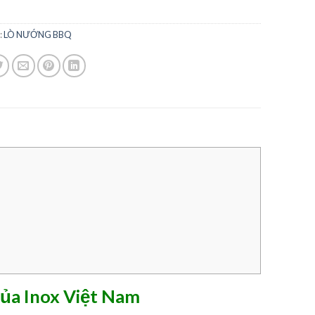
:
LÒ NƯỚNG BBQ
của Inox Việt Nam