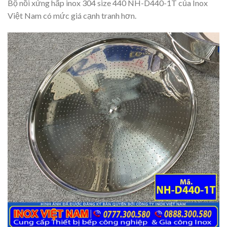
Bộ nồi xửng hấp inox 304 size 440 NH-D440-1T của Inox
Việt Nam có mức giá cạnh tranh hơn.