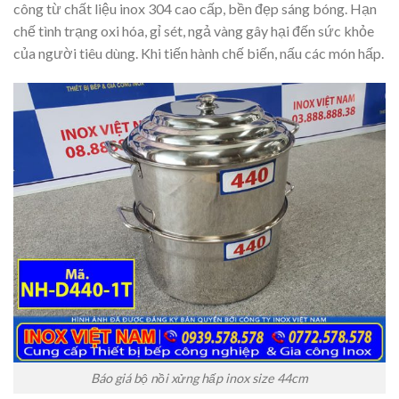
công từ chất liệu inox 304 cao cấp, bền đẹp sáng bóng. Hạn
chế tình trạng oxi hóa, gỉ sét, ngả vàng gây hại đến sức khỏe
của người tiêu dùng. Khi tiến hành chế biến, nấu các món hấp.
Báo giá bộ nồi xửng hấp inox size 44cm