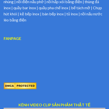
nhúng | nồi điện nấu phở | nồi hấp xôi bằng điện | thùng đá
inox | quầy bar inox | quầy pha chế inox | bể tách mỡ | Chụp
hút khói | kệ bếp inox | bàn bếp inox | tủ inox | nồi nấu nước
lèo bằng điện
FANPAGE
KÊNH VIDEO CLIP SẢN PHẨM THẬT TẾ