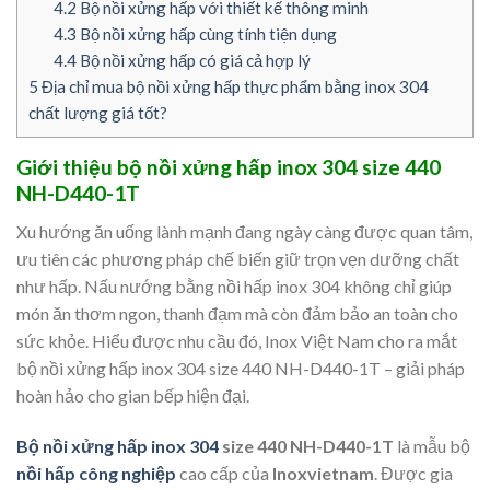
4.2
Bộ nồi xửng hấp với thiết kế thông minh
4.3
Bộ nồi xửng hấp cùng tính tiện dụng
4.4
Bộ nồi xửng hấp có giá cả hợp lý
5
Địa chỉ mua bộ nồi xửng hấp thực phẩm bằng inox 304
chất lượng giá tốt?
Giới thiệu bộ nồi xửng hấp inox 304 size 440
NH-D440-1T
Xu hướng ăn uống lành mạnh đang ngày càng được quan tâm,
ưu tiên các phương pháp chế biến giữ trọn vẹn dưỡng chất
như hấp. Nấu nướng bằng nồi hấp inox 304 không chỉ giúp
món ăn thơm ngon, thanh đạm mà còn đảm bảo an toàn cho
sức khỏe. Hiểu được nhu cầu đó, Inox Việt Nam cho ra mắt
bộ nồi xửng hấp inox 304 size 440 NH-D440-1T – giải pháp
hoàn hảo cho gian bếp hiện đại.
Bộ nồi xửng hấp inox 304
size 440 NH-D440-1T
là mẫu bộ
nồi hấp công nghiệp
cao cấp của
Inoxvietnam
. Được gia