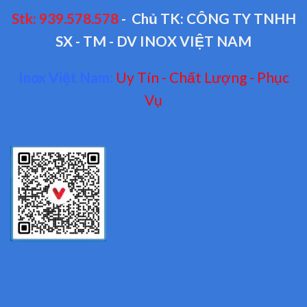
Stk: 939.578.578
- Chủ TK: CÔNG TY TNHH
SX - TM - DV INOX VIỆT NAM
Inox Việt Nam:
Uy Tín - Chất Lượng - Phục
Vụ