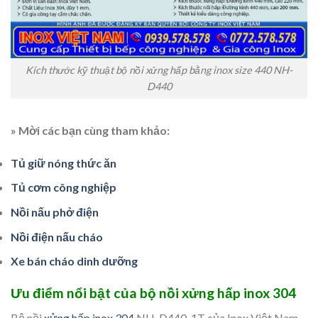
Kích thước kỹ thuật bộ nồi xửng hấp bằng inox size 440 NH-
D440
» Mời các bạn cùng tham khảo:
Tủ giữ nóng thức ăn
Tủ cơm công nghiệp
Nồi nấu phở điện
Nồi điện nấu cháo
Xe bán cháo dinh dưỡng
Ưu điểm nổi bật của bộ nồi xửng hấp inox 304
Bộ nồi
xửng hấp inox 304
NH-D440-1T của Inox Việt Nam