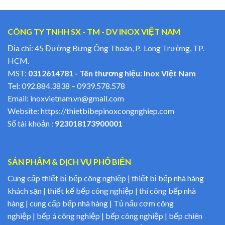
CÔNG TY TNHH SX - TM - DV INOX VIỆT NAM
Địa chỉ: 45 Đường Bưng Ông Thoàn, P. Long Trường, TP.
HCM.
MST:
0312614781 - Tên thương hiệu: Inox Việt Nam
Tel:
092.884.3838
–
0939.578.578
Email:
inoxvietnam.vn@gmail.com
Website:
https://thietbibepinoxcongnghiep.com
Số tài khoản :
923018173900001
SẢN PHẨM & DỊCH VỤ PHỔ BIẾN
Cung cấp thiết bị bếp công nghiệp | thiết bị bếp nhà hàng
khách sạn | thiết kế bếp công nghiệp | thi công bếp nhà
hàng | cung cấp bếp nhà hàng | Tủ nấu cơm công
nghiệp | bếp á công nghiệp | bếp công nghiệp | bếp chiên