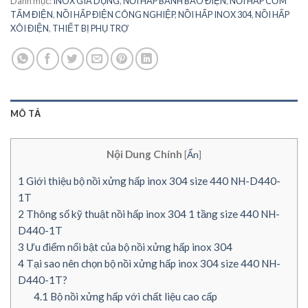
Danh mục:
INOX GIA DỤNG
,
NỒI HẤP BÁNH BAO ĐIỆN
,
NỒI HẤP CƠM
TẤM ĐIỆN
,
NỒI HẤP ĐIỆN CÔNG NGHIỆP
,
NỒI HẤP INOX 304
,
NỒI HẤP
XÔI ĐIỆN
,
THIẾT BỊ PHỤ TRỢ
MÔ TẢ
Nội Dung Chính
[
Ẩn
]
1
Giới thiệu bộ nồi xửng hấp inox 304 size 440 NH-D440-
1T
2
Thông số kỹ thuật nồi hấp inox 304 1 tầng size 440 NH-
D440-1T
3
Ưu điểm nổi bật của bộ nồi xửng hấp inox 304
4
Tại sao nên chọn bộ nồi xửng hấp inox 304 size 440 NH-
D440-1T?
4.1
Bộ nồi xửng hấp với chất liệu cao cấp