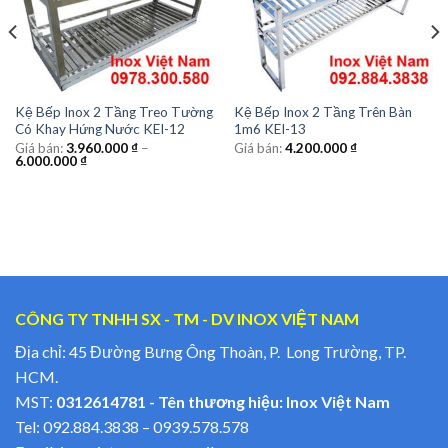
Kệ Bếp Inox 2 Tầng Treo Tường
Kệ Bếp Inox 2 Tầng Trên Bàn
Có Khay Hứng Nước KEI-12
1m6 KEI-13
Giá bán:
3.960.000
₫
–
Giá bán:
4.200.000
₫
6.000.000
₫
CÔNG TY TNHH SX - TM - DV INOX VIỆT NAM
Địa chỉ: 45 Đường Bưng Ông Thoàn, P. Long Trường, TP.
HCM.
MST:
0312614781 - Tên thương hiệu: Inox Việt Nam
Tel:
092.884.3838
–
0939.578.578