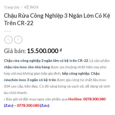
Trang chủ
/
KỆ INOX
Chậu Rửa Công Nghiệp 3 Ngăn Lớn Có Kệ
Trên CR-22
Giá bán:
15.500.000
₫
Chậu rửa công nghiệp 3 ngăn lớn có kệ trên CR-22
. Là sản phẩm
chậu rửa inox cho nhà hàng
được ưa chuộng nhất hiện nay phù
hợp với mọi không gian bếp gia đình,
bếp công nghiệp
.
Chậu
rửa
chén inox 3 ngăn có kệ trên
được gia công từ chất liệu inox
304 cao cấp, bền đẹp. Có độ sáng bóng và sạch sẽ, dễ dàng vệ sinh
lau chùi nhanh.
» Báo giá và đặt mua ngay sản phẩm qua
Hotline: 0378.300.580
.
(Z
alo
)
– 0778.300.580
(Z
alo
)