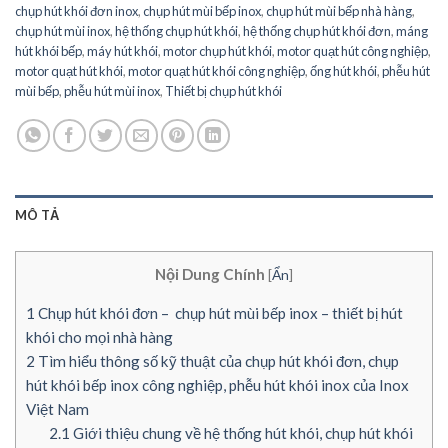
chụp hút khói đơn inox
,
chụp hút mùi bếp inox
,
chụp hút mùi bếp nhà hàng
,
chụp hút mùi inox
,
hệ thống chụp hút khói
,
hệ thống chụp hút khói đơn
,
máng
hút khói bếp
,
máy hút khói
,
motor chụp hút khói
,
motor quạt hút công nghiệp
,
motor quạt hút khói
,
motor quạt hút khói công nghiệp
,
ống hút khói
,
phễu hút
mùi bếp
,
phễu hút mùi inox
,
Thiết bị chụp hút khói
MÔ TẢ
Nội Dung Chính
[
Ẩn
]
1
Chụp hút khói đơn – chụp hút mùi bếp inox – thiết bị hút
khói cho mọi nhà hàng
2
Tìm hiểu thông số kỹ thuật của chụp hút khói đơn, chụp
hút khói bếp inox công nghiệp, phễu hút khói inox của Inox
Việt Nam
2.1
Giới thiệu chung về hệ thống hút khói, chụp hút khói