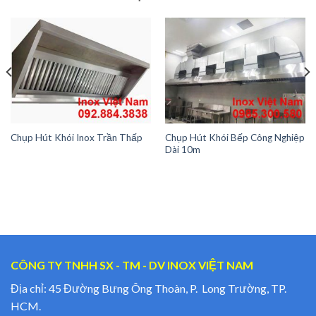
Chụp Hút Khói Bếp Công Nghiệp
Chụp Hút Khói Inox Trần Thấp
Dài 10m
CÔNG TY TNHH SX - TM - DV INOX VIỆT NAM
Địa chỉ: 45 Đường Bưng Ông Thoàn, P. Long Trường, TP.
HCM.