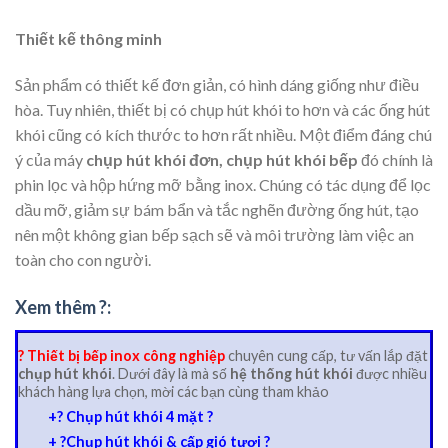
Thiết kế thông minh
Sản phẩm có thiết kế đơn giản, có hình dáng giống như điều
hòa. Tuy nhiên, thiết bị có chụp hút khói to hơn và các ống hút
khói cũng có kích thước to hơn rất nhiều. Một điểm đáng chú
ý của máy
chụp hút khói đơn, chụp hút khói bếp
đó chính là
phin lọc và hộp hứng mỡ bằng inox. Chúng có tác dụng để lọc
dầu mỡ, giảm sự bám bẩn và tắc nghẽn đường ống hút, tạo
nên một không gian bếp sạch sẽ và môi trường làm việc an
toàn cho con người.
Xem thêm ?:
?
Thiết bị bếp inox công nghiệp
chuyên cung cấp, tư vấn lắp đặt
chụp hút khói
. Dưới đây là mà số
hệ thống hút khói
được nhiều
khách hàng lựa chọn, mời các bạn cùng tham khảo
+? Chụp hút khói 4 mặt ?
+ ?Chụp hút khói & cấp gió tươi ?