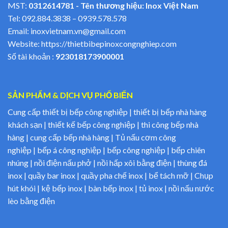
MST:
0312614781 - Tên thương hiệu: Inox Việt Nam
Tel:
092.884.3838
–
0939.578.578
Email:
inoxvietnam.vn@gmail.com
Website:
https://thietbibepinoxcongnghiep.com
Số tài khoản :
923018173900001
SẢN PHẨM & DỊCH VỤ PHỔ BIẾN
Cung cấp thiết bị bếp công nghiệp | thiết bị bếp nhà hàng
khách sạn | thiết kế bếp công nghiệp | thi công bếp nhà
hàng | cung cấp bếp nhà hàng | Tủ nấu cơm công
nghiệp | bếp á công nghiệp | bếp công nghiệp | bếp chiên
nhúng | nồi điện nấu phở | nồi hấp xôi bằng điện | thùng đá
inox | quầy bar inox | quầy pha chế inox | bể tách mỡ | Chụp
hút khói | kệ bếp inox | bàn bếp inox | tủ inox | nồi nấu nước
lèo bằng điện