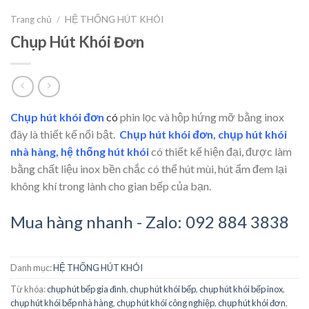
Trang chủ
/
HỆ THỐNG HÚT KHÓI
Chụp Hút Khói Đơn
Chụp hút khói đơn
có
phin lọc và hộp hứng mỡ bằng inox
đây là thiết kế nổi bật.
Chụp hút khói đơn, chụp hút khói
nhà hàng, hệ thống hút khói
có thiết kế hiện đại, được làm
bằng chất liệu inox bền chắc có thể hút mùi, hút ẩm đem lại
không khí trong lành cho gian bếp của bạn.
Mua hàng nhanh - Zalo: 092 884 3838
Danh mục:
HỆ THỐNG HÚT KHÓI
Từ khóa:
chụp hút bếp gia đình
,
chụp hút khói bếp
,
chụp hút khói bếp inox
,
chụp hút khói bếp nhà hàng
,
chụp hút khói công nghiệp
,
chụp hút khói đơn
,