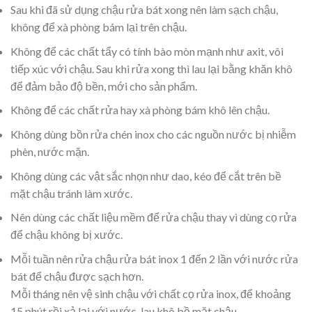
Sau khi đã sử dụng chậu rửa bát xong nên làm sạch chậu,
không để xà phòng bám lại trên chậu.
Không để các chất tẩy có tính bào mòn mạnh như axit, vôi
tiếp xúc với chậu. Sau khi rửa xong thì lau lại bằng khăn khô
để đảm bảo độ bền, mới cho sản phẩm.
Không để các chất rửa hay xà phòng bám khô lên chậu.
Không dùng bồn rửa chén inox cho các nguồn nước bị nhiễm
phèn, nước mặn.
Không dùng các vật sắc nhọn như dao, kéo để cắt trên bề
mặt chậu tránh làm xước.
Nên dùng các chất liệu mềm để rửa chậu thay vì dùng cọ rửa
để chậu không bị xước.
Mỗi tuần nên rửa chậu rửa bát inox 1 đến 2 lần với nước rửa
bát để chậu được sạch hơn.
Mỗi tháng nên vệ sinh chậu với chất cọ rửa inox, để khoảng
15 phút rồi xả lại với nước, lau khô bề mặt chậu.