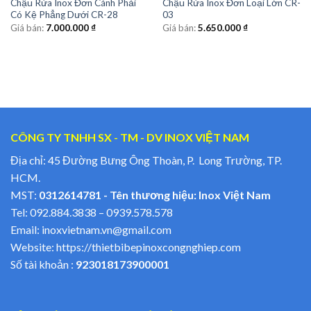
Chậu Rửa Inox Đơn Cánh Phải
Chậu Rửa Inox Đơn Loại Lớn CR-
Có Kệ Phẳng Dưới CR-28
03
Giá bán:
7.000.000
₫
Giá bán:
5.650.000
₫
CÔNG TY TNHH SX - TM - DV INOX VIỆT NAM
Địa chỉ: 45 Đường Bưng Ông Thoàn, P. Long Trường, TP.
HCM.
MST:
0312614781 - Tên thương hiệu: Inox Việt Nam
Tel:
092.884.3838
–
0939.578.578
Email:
inoxvietnam.vn@gmail.com
Website:
https://thietbibepinoxcongnghiep.com
Số tài khoản :
923018173900001