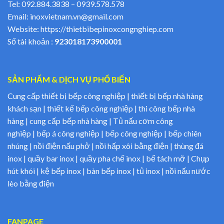
Tel:
092.884.3838
–
0939.578.578
Email:
inoxvietnam.vn@gmail.com
Website:
https://thietbibepinoxcongnghiep.com
Số tài khoản :
923018173900001
SẢN PHẨM & DỊCH VỤ PHỔ BIẾN
Cung cấp thiết bị bếp công nghiệp | thiết bị bếp nhà hàng
khách sạn | thiết kế bếp công nghiệp | thi công bếp nhà
hàng | cung cấp bếp nhà hàng | Tủ nấu cơm công
nghiệp | bếp á công nghiệp | bếp công nghiệp | bếp chiên
nhúng | nồi điện nấu phở | nồi hấp xôi bằng điện | thùng đá
inox | quầy bar inox | quầy pha chế inox | bể tách mỡ | Chụp
hút khói | kệ bếp inox | bàn bếp inox | tủ inox | nồi nấu nước
lèo bằng điện
FANPAGE