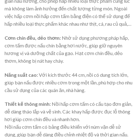
gian nấu nướng, cho phép hấp nhiều loại thực phẩm cùng lúc
mà không làm ảnh hưởng đến chất lượng từng món. Ngoài
việc hấp cơm nồi hấp cơm tấm bằng điện có thể sử dụng để
hấp nhiều loại thực phẩm khác nhau như thịt, cá, rau củ quả,…
Cơm chín đều, dẻo thơm:
Nhờ sử dụng phương pháp hấp,
cơm tấm được nấu chín bằng hơi nước, giúp giữ nguyên
hương vị và dưỡng chất của gạo. Hạt cơm chín đều, dẻo
thơm, không bị nát hay cháy.
Năng suất cao:
Với kích thước 44 cm, nồi có dung tích lớn,
giúp bạn nấu được nhiều cơm trong một lần, phù hợp cho nhu
cầu sử dụng của các quán ăn, nhà hàng.
Thiết kế thông minh:
Nồi hấp cơm tấm có cấu tạo đơn giản,
dễ dàng tháo lắp và vệ sinh. Các khay hấp được đục lỗ thông
hơi giúp cơm chín đều và nhanh hơn.
Nồi nấu cơm tấm có bảng điều khiển với núm vặn dễ sử
dụng, giúp bạn dễ dàng điều chỉnh nhiệt độ và thời gian nấu.