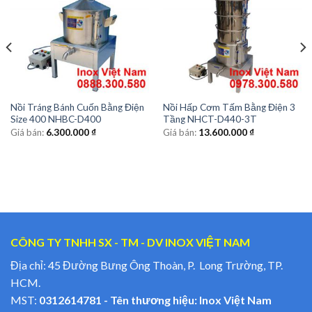
Nồi Tráng Bánh Cuốn Bằng Điện
Nồi Hấp Cơm Tấm Bằng Điện 3
Size 400 NHBC-D400
Tầng NHCT-D440-3T
Giá bán:
6.300.000
₫
Giá bán:
13.600.000
₫
CÔNG TY TNHH SX - TM - DV INOX VIỆT NAM
Địa chỉ: 45 Đường Bưng Ông Thoàn, P. Long Trường, TP.
HCM.
MST:
0312614781 - Tên thương hiệu: Inox Việt Nam