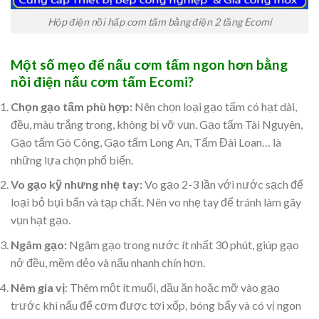
Hộp điện nồi hấp cơm tấm bằng điện 2 tầng Ecomi
Một số mẹo để nấu cơm tấm ngon hơn bằng
nồi điện nấu cơm tấm Ecomi?
Chọn gạo tấm phù hợp:
Nên chọn loại gạo tấm có hạt dài,
đều, màu trắng trong, không bị vỡ vụn. Gạo tấm Tài Nguyên,
Gạo tấm Gò Công, Gạo tấm Long An, Tấm Đài Loan… là
những lựa chọn phổ biến.
Vo gạo kỹ nhưng nhẹ tay:
Vo gạo 2-3 lần với nước sạch để
loại bỏ bụi bẩn và tạp chất. Nên vo nhẹ tay để tránh làm gãy
vụn hạt gạo.
Ngâm gạo:
Ngâm gạo trong nước ít nhất 30 phút, giúp gạo
nở đều, mềm dẻo và nấu nhanh chín hơn.
Nêm gia vị
: Thêm một ít muối, dầu ăn hoặc mỡ vào gạo
trước khi nấu để cơm được tơi xốp, bóng bẩy và có vị ngon