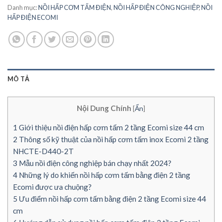
Danh mục:
NỒI HẤP CƠM TẤM ĐIỆN
,
NỒI HẤP ĐIỆN CÔNG NGHIỆP
,
NỒI
HẤP ĐIỆN ECOMI
MÔ TẢ
Nội Dung Chính
[
Ẩn
]
1
Giới thiệu nồi điện hấp cơm tấm 2 tầng Ecomi size 44 cm
2
Thông số kỹ thuật của nồi hấp cơm tấm inox Ecomi 2 tầng
NHCTE-D440-2T
3
Mẫu nồi điện công nghiệp bán chạy nhất 2024?
4
Những lý do khiến nồi hấp cơm tấm bằng điện 2 tầng
Ecomi được ưa chuộng?
5
Ưu điểm nồi hấp cơm tấm bằng điện 2 tầng Ecomi size 44
cm