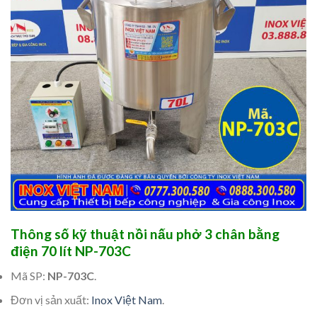
Thông số kỹ thuật nồi nấu phở 3 chân bằng
điện 70 lít NP-703C
Mã SP:
NP-703C
.
Đơn vị sản xuất:
Inox Việt Nam
.