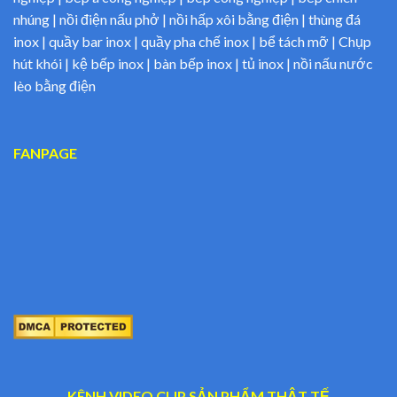
nhúng | nồi điện nấu phở | nồi hấp xôi bằng điện | thùng đá
inox | quầy bar inox | quầy pha chế inox | bể tách mỡ | Chụp
hút khói | kệ bếp inox | bàn bếp inox | tủ inox | nồi nấu nước
lèo bằng điện
FANPAGE
KÊNH VIDEO CLIP SẢN PHẨM THẬT TẾ