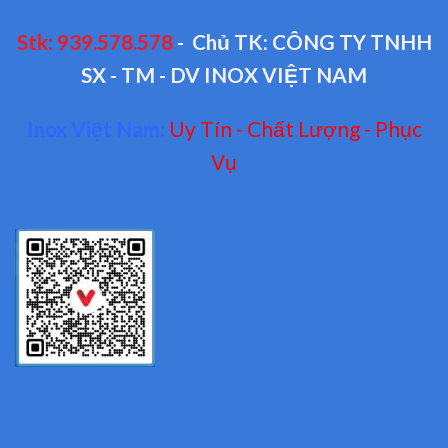
Stk: 939.578.578
- Chủ TK: CÔNG TY TNHH
SX - TM - DV INOX VIỆT NAM
Inox Việt Nam:
Uy Tín - Chất Lượng - Phục
Vụ