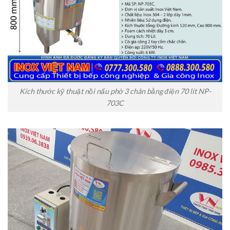
Kích thước kỹ thuật nồi nấu phở 3 chân bằng điện 70 lít NP-
703C