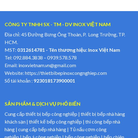
CÔNG TY TNHH SX - TM - DV INOX VIỆT NAM
Địa chỉ: 45 Đường Bưng Ông Thoàn, P. Long Trường, TP.
HCM.
MST:
0312614781 - Tên thương hiệu: Inox Việt Nam
Tel:
092.884.3838
–
0939.578.578
Email:
inoxvietnam.vn@gmail.com
Website:
https://thietbibepinoxcongnghiep.com
Số tài khoản :
923018173900001
SẢN PHẨM & DỊCH VỤ PHỔ BIẾN
Cung cấp thiết bị bếp công nghiệp | thiết bị bếp nhà hàng
khách sạn | thiết kế bếp công nghiệp | thi công bếp nhà
hàng | cung cấp bếp nhà hàng | Tủ nấu cơm công
nghiệp | bếp á công nghiệp | bếp công nghiệp | bếp chiên