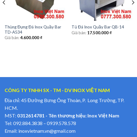
Thùng Đựng Đá Inox Quầy Bar
Tủ Đá Inox Quầy Bar QB-14
TD-A534
Giá bán:
17.500.000
₫
Giá bán:
4.600.000
₫
CÔNG TY TNHH SX - TM - DV INOX VIỆT NAM
Địa chỉ: 45 Đường Bưng Ông Thoàn, P. Long Trường, TP.
HCM.
MST:
0312614781 - Tên thương hiệu: Inox Việt Nam
Tel:
092.884.3838
–
0939.578.578
Email:
inoxvietnam.vn@gmail.com