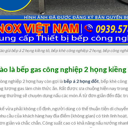
áo giá bếp á 2 họng kiềng tô, bếp khè công nghiệp 2 họng, bếp công ngh
ào là bếp gas công nghiệp 2 họng kiềng 
ông nghiệp 2 họng hay còn gọi là
bếp á 2 họng đốt
, bếp khè công
g lượng gas làm chín thức ăn. Rất được ưa chuộng hiện nay trong
ông thường sẽ chuyên dụng nấu các món Á từ đơn giản đến đặc tr
 kế vừa phải không cố định, người dùng có thể thuận tiện di chuyể
nhu cầu của khách hàng hay địa điểm (không gian) có tính linh hoạt
đơn giản và chắc chắn. Công suất cao có khả năng nấu nướng nhanh