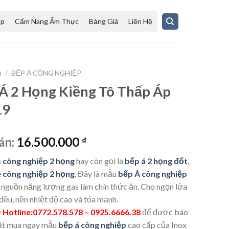
ệp
Cẩm Nang Ẩm Thực
Bảng Giá
Liên Hệ
ủ
/
BẾP Á CÔNG NGHIỆP
Á 2 Họng Kiềng Tô Thấp Áp
19
án:
16.500.000
₫
 công nghiệp 2 họng
hay còn gọi là
bếp á 2 họng đốt
,
 công nghiệp 2 họng
. Đây là mẫu
bếp Á công nghiệp
 nguồn năng lượng gas làm chín thức ăn. Cho ngọn lửa
 đều, nền nhiệt độ cao và tỏa mạnh.
ệ
Hotline:0772.578.578 – 0925.6666.38
để được báo
đặt mua ngay mẫu
bếp á công nghiệp
cao cấp của Inox