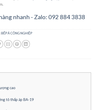
m.
hàng nhanh - Zalo: 092 884 3838
:
BẾP Á CÔNG NGHIỆP
 lượng cao
iềng tô thấp áp BA-19