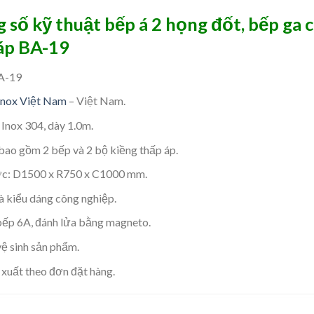
 số kỹ thuật bếp á 2 họng đốt, bếp ga 
áp BA-19
A-19
Inox Việt Nam
– Việt Nam.
 Inox 304, dày 1.0m.
bao gồm 2 bếp và 2 bộ kiềng thấp áp.
ớc: D1500 x R750 x C1000 mm.
à kiểu dáng công nghiệp.
ếp 6A, đánh lửa bằng magneto.
ệ sinh sản phẩm.
xuất theo đơn đặt hàng.