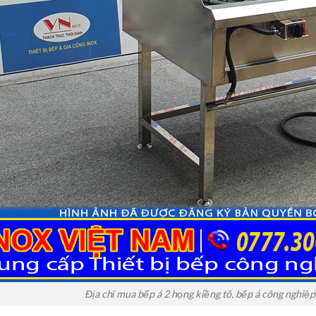
Địa chỉ mua bếp á 2 họng kiềng tô, bếp á công nghiệp,