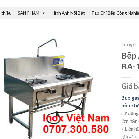
i thiệu
SẢN PHẨM
Hình Ảnh Nổi Bật
Tạp Chí Bếp Công Nghi
Trang ch
Bếp 
BA-
Giá b
Bếp gas
bếp khè
sử dụng
lớn, tản
» Liên h
giá và 