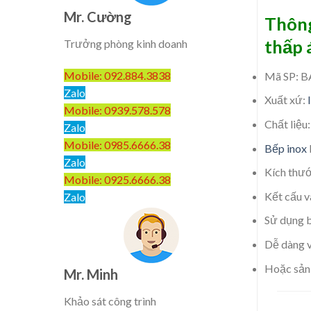
Mr. Cường
Thông
thấp 
Trưởng phòng kinh doanh
Mobile: 092.884.3838
Mã SP: B
Zalo
Xuất xứ:
Mobile: 0939.578.578
Chất liệu:
Zalo
Mobile: 0985.6666.38
Bếp inox
Zalo
Kích thư
Mobile: 0925.6666.38
Kết cấu v
Zalo
Sử dụng b
Dễ dàng v
Hoặc sản 
Mr. Minh
Khảo sát công trình