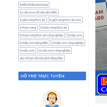
thiết kế bếp nhà hàng
tư vấn mua nồi nấu phở điện
tủ giữ nóng thức ăn
tủ giữ nóng thức ăn mini
tủ hâm nóng
tủ hâm nóng thức ăn
tủ hâm nóng thức ăn công nghiệp
tủ hấp cơm
tủ hấp cơm bằng điện
tủ hấp cơm công nghiệp
tủ nấu cơm
tủ nấu cơm công nghiệp
địa chỉ bán nồi nấu phở bằng điện
HỖ TRỢ TRỰC TUYẾN