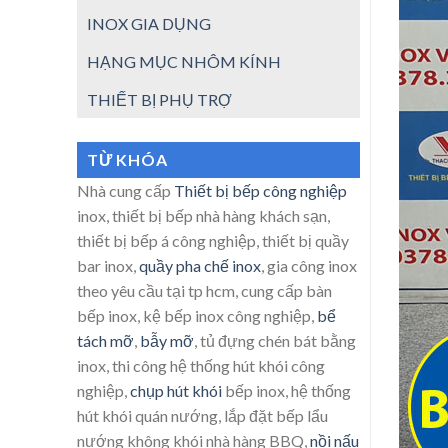
INOX GIA DỤNG
HẠNG MỤC NHÔM KÍNH
THIẾT BỊ PHỤ TRỢ
TỪ KHÓA
Nhà cung cấp
Thiết bị bếp công nghiệp
inox, thiết bị bếp nhà hàng khách sạn,
thiết bị bếp á công nghiệp, thiết bị quầy
bar inox,
quầy pha chế inox
, gia công inox
theo yêu cầu tại tp hcm, cung cấp bàn
bếp inox, kệ bếp inox công nghiệp,
bể
tách mỡ
,
bẫy mỡ
, tủ đựng chén bát bằng
inox, thi công hệ thống hút khói công
nghiệp,
chụp hút khói
bếp inox, hệ thống
hút khói quán nướng, lắp đặt bếp lẩu
nướng không khói nhà hàng BBQ,
nồi nấu