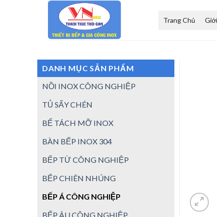
Skip
to
Trang Chủ
Giớ
content
DANH MỤC SẢN PHẨM
NỒI INOX CÔNG NGHIỆP
TỦ SẤY CHÉN
BỂ TÁCH MỠ INOX
BÀN BẾP INOX 304
BẾP TỪ CÔNG NGHIỆP
BẾP CHIÊN NHÚNG
BẾP Á CÔNG NGHIỆP
BẾP ÂU CÔNG NGHIỆP