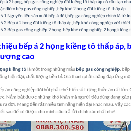
ếp á 2 họng, bếp gas công nghiệp đôi kiềng tô thấp áp có cấu tạo nh
ặc điểm bếp gas công nghiệp, bếp khè 2 họng đốt kiềng tô thấp áp
.5.1
Nguyên liệu sản xuất bếp á đôi, bếp ga công nghiệp chính là từ i
.5.2
Bếp á 2 họng đốt kiêng tô thấp áp, bếp khè công nghiệp với thiế
.5.3
Bếp gas công nghiệp 2 họng, bếp khè công nghiệp 2 họng kiềng t
thiệu bếp á 2 họng kiềng tô thấp áp,
b
lượng cao
ọng kiềng tô
là một trong những mẫu
bếp gas công nghiệp
, bếp
năng hiện đại, chất lượng bền bỉ. Giá thành phải chăng đáp ứng mọ
ếp ăn công nghiệp đòi hỏi phải chế biến số lượng thức ăn rất lớn.
c. Nắm bắt được những khó khăn mà người tiêu dùng đang gặp ph
u ra đời. Mang đến rất nhiều tính năng hiện đại khác nhau. Vậy các 
ết sau để có được cho mình câu trả lời chính xác nhất nhé!.