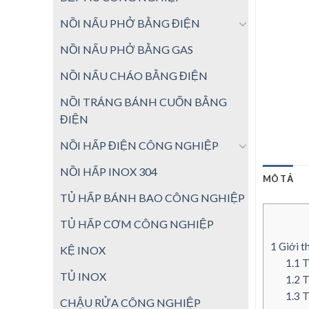
NỒI NẤU PHỞ BẰNG ĐIỆN
NỒI NẤU PHỞ BẰNG GAS
NỒI NẤU CHÁO BẰNG ĐIỆN
NỒI TRÁNG BÁNH CUỐN BẰNG
ĐIỆN
NỒI HẤP ĐIỆN CÔNG NGHIỆP
NỒI HẤP INOX 304
MÔ TẢ
TỦ HẤP BÁNH BAO CÔNG NGHIỆP
TỦ HẤP CƠM CÔNG NGHIỆP
1
Giới th
KỆ INOX
1.1
T
TỦ INOX
1.2
T
1.3
T
CHẬU RỬA CÔNG NGHIỆP