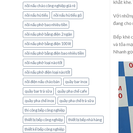
khắt khe.
nồi nấu cháo công nghiệp giá rẻ
nồi nấu hủ tiếu
nồi nấu hủ tiếu gõ
Với những
đang cho 
nồi nấu phở bao nhiêu tiền
nồi nấu phở bằng điện 2 ngăn
Bếp khè c
và tỏa mạ
nồi nấu phở bằng điện 100 lít
Nhanh gọn
nồi nấu phở bằng điện bao nhiêu tiền
nồi nấu phở loại nào tốt
nồi nấu phở điện loại nào tốt
nồi điện nấu cháo bán
quầy bar inox
quầy bar trà sữa
quầy pha chế cafe
quầy pha chế inox
quầy pha chế trà sữa
thi công bếp công nghiệp
thiết bị bếp công nghiệp
thiết bị bếp nhà hàng
thiết kế bếp công nghiệp