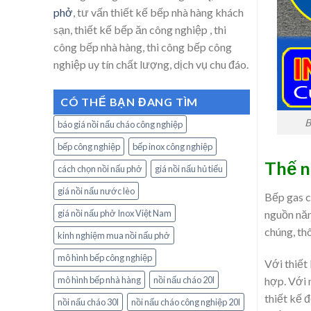
phở
, tư vấn thiết kế bếp nhà hàng khách
sạn, thiết kế bếp ăn công nghiệp , thi
công bếp nhà hàng, thi công bếp công
nghiệp uy tín chất lượng, dịch vụ chu đáo.
CÓ THỂ BẠN ĐANG TÌM
B
báo giá nồi nấu cháo công nghiệp
bếp công nghiệp
bếp inox công nghiệp
Thế n
cách chọn nồi nấu phở
giá nồi nấu hủ tiếu
giá nồi nấu nước lèo
Bếp gas c
giá nồi nấu phở Inox Việt Nam
nguồn năn
chúng, th
kinh nghiệm mua nồi nấu phở
mô hình bếp công nghiệp
Với thiết
mô hình bếp nhà hàng
nồi nấu cháo 20l
hợp. Với 
thiết kế 
nồi nấu cháo 30l
nồi nấu cháo công nghiệp 20l