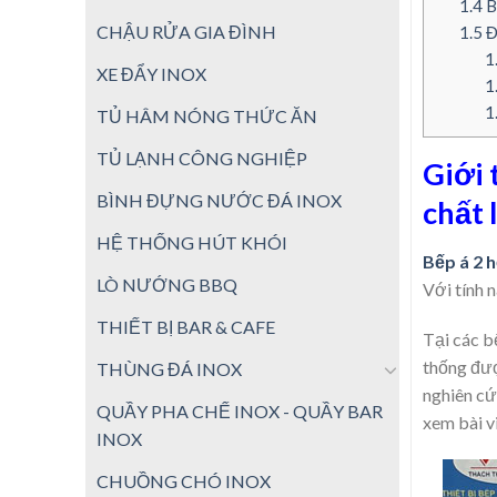
1.4
B
CHẬU RỬA GIA ĐÌNH
1.5
Đ
1
XE ĐẨY INOX
1
1
TỦ HÂM NÓNG THỨC ĂN
TỦ LẠNH CÔNG NGHIỆP
Giới 
BÌNH ĐỰNG NƯỚC ĐÁ INOX
chất 
HỆ THỐNG HÚT KHÓI
Bếp á 2 h
LÒ NƯỚNG BBQ
Với tính 
THIẾT BỊ BAR & CAFE
Tại các b
thống đượ
THÙNG ĐÁ INOX
nghiên cứ
QUẦY PHA CHẾ INOX - QUẦY BAR
xem bài vi
INOX
CHUỒNG CHÓ INOX