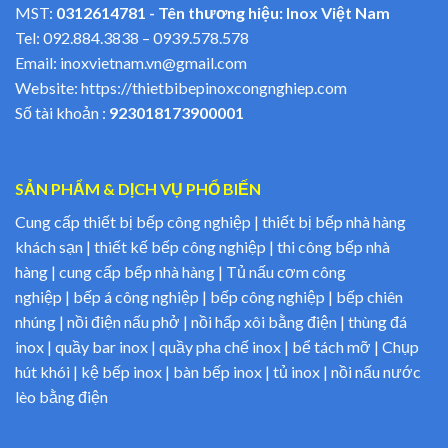
MST:
0312614781 - Tên thương hiệu: Inox Việt Nam
Tel:
092.884.3838
–
0939.578.578
Email:
inoxvietnam.vn@gmail.com
Website:
https://thietbibepinoxcongnghiep.com
Số tài khoản :
923018173900001
SẢN PHẨM & DỊCH VỤ PHỔ BIẾN
Cung cấp thiết bị bếp công nghiệp | thiết bị bếp nhà hàng
khách sạn | thiết kế bếp công nghiệp | thi công bếp nhà
hàng | cung cấp bếp nhà hàng | Tủ nấu cơm công
nghiệp | bếp á công nghiệp | bếp công nghiệp | bếp chiên
nhúng | nồi điện nấu phở | nồi hấp xôi bằng điện | thùng đá
inox | quầy bar inox | quầy pha chế inox | bể tách mỡ | Chụp
hút khói | kệ bếp inox | bàn bếp inox | tủ inox | nồi nấu nước
lèo bằng điện