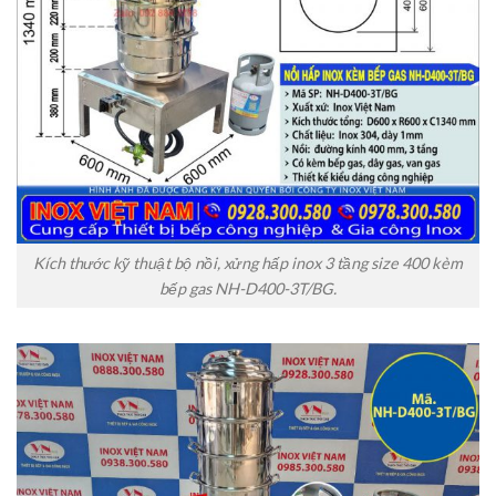
Kích thước kỹ thuật bộ nồi, xửng hấp inox 3 tầng size 400 kèm
bếp gas NH-D400-3T/BG.