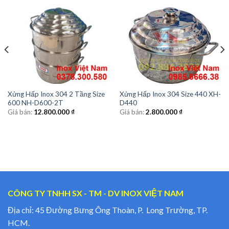
Xửng Hấp Inox 304 2 Tầng Size
Xửng Hấp Inox 304 Size 440 XH-
600 NH-D600-2T
D440
Giá bán:
12.800.000
₫
Giá bán:
2.800.000
₫
CÔNG TY TNHH SX - TM - DV INOX VIỆT NAM
Địa chỉ: 45 Đường Bưng Ông Thoàn, P. Long Trường, TP.
HCM.