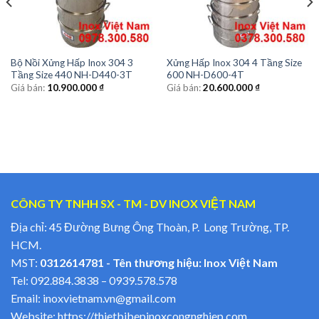
Bộ Nồi Xửng Hấp Inox 304 3
Xửng Hấp Inox 304 4 Tầng Size
Tầng Size 440 NH-D440-3T
600 NH-D600-4T
Giá bán:
10.900.000
₫
Giá bán:
20.600.000
₫
CÔNG TY TNHH SX - TM - DV INOX VIỆT NAM
Địa chỉ: 45 Đường Bưng Ông Thoàn, P. Long Trường, TP.
HCM.
MST:
0312614781 - Tên thương hiệu: Inox Việt Nam
Tel:
092.884.3838
–
0939.578.578
Email:
inoxvietnam.vn@gmail.com
Website:
https://thietbibepinoxcongnghiep.com