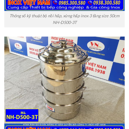
Thông số kỹ thuật bộ nồi hấp, xửng hấp inox 3 tầng size 50cm
NH-D500-3T