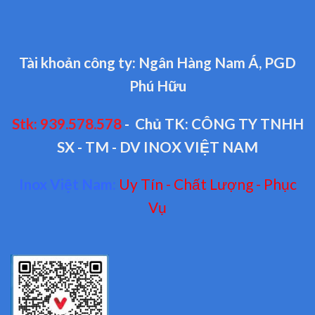
Tài khoản công ty: Ngân Hàng Nam Á, PGD
Phú Hữu
Stk: 939.578.578
- Chủ TK: CÔNG TY TNHH
SX - TM - DV INOX VIỆT NAM
Inox Việt Nam:
Uy Tín - Chất Lượng - Phục
Vụ