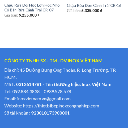
Chậu Rửa Đôi Hộc Lớn Hộc Nhỏ
Chậu Rửa Đơn Cánh Trái CR-16
Có Bàn Rửa Cánh Trái CR-07
Giá bán:
5.335.000
₫
Giá bán:
9.255.000
₫
CÔNG TY TNHH SX - TM - DV INOX VIỆT NAM
Địa chỉ: 45 Đường Bưng Ông Thoàn, P. Long Trường, TP.
HCM.
MST:
0312614781 - Tên thương hiệu: Inox Việt Nam
Tel:
092.884.3838
–
0939.578.578
Email:
inoxvietnam.vn@gmail.com
Website:
https://thietbibepinoxcongnghiep.com
Số tài khoản :
923018173900001