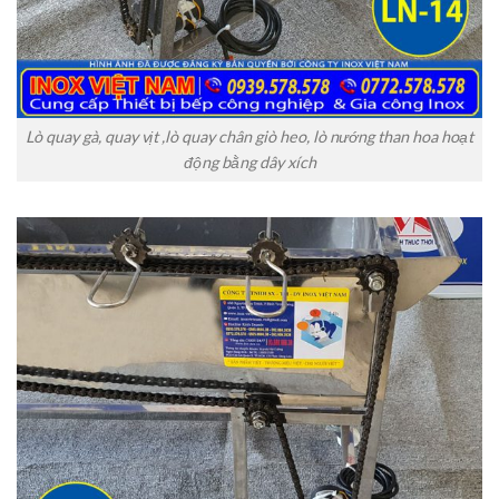
Lò quay gà, quay vịt ,lò quay chân giò heo, lò nướng than hoa hoạt
động bằng dây xích