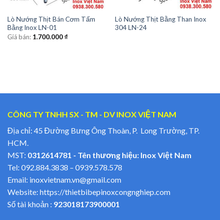
Lò Nướng Thịt Bán Cơm Tấm
Lò Nướng Thịt Bằng Than Inox
Bằng Inox LN-01
304 LN-24
Giá bán:
1.700.000
₫
CÔNG TY TNHH SX - TM - DV INOX VIỆT NAM
Địa chỉ: 45 Đường Bưng Ông Thoàn, P. Long Trường, TP.
HCM.
MST:
0312614781 - Tên thương hiệu: Inox Việt Nam
Tel:
092.884.3838
–
0939.578.578
Email:
inoxvietnam.vn@gmail.com
Website:
https://thietbibepinoxcongnghiep.com
Số tài khoản :
923018173900001