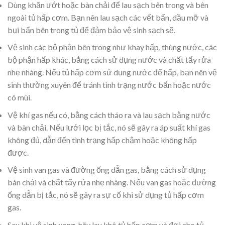
Dùng khăn ướt hoặc bàn chải để lau sạch bên trong và bên
ngoài tủ hấp cơm. Bạn nên lau sạch các vết bẩn, dầu mỡ và
bụi bẩn bên trong tủ để đảm bảo vệ sinh sạch sẽ.
Vệ sinh các bộ phận bên trong như khay hấp, thùng nước, các
bộ phận hấp khác, bằng cách sử dụng nước và chất tẩy rửa
nhẹ nhàng. Nếu tủ hấp cơm sử dụng nước để hấp, bạn nên vệ
sinh thường xuyên để tránh tình trạng nước bẩn hoặc nước
có mùi.
Vệ khí gas nếu có, bằng cách tháo ra và lau sạch bằng nước
và bàn chải. Nếu lưới lọc bị tắc, nó sẽ gây ra áp suất khí gas
không đủ, dẫn đến tình trạng hấp chậm hoặc không hấp
được.
Vệ sinh van gas và đường ống dẫn gas, bằng cách sử dụng
bàn chải và chất tẩy rửa nhẹ nhàng. Nếu van gas hoặc đường
ống dẫn bị tắc, nó sẽ gây ra sự cố khi sử dụng tủ hấp cơm
gas.
Sau khi vệ sinh xong, hãy lau khô tủ hấp cơm và đợi cho tủ