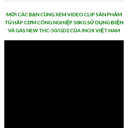
MỜI CÁC BẠN CÙNG XEM VIDEO CLIP SẢN PHẨM
TỦ HẤP CƠM CÔNG NGHIỆP 50KG SỬ DỤNG ĐIỆN
VÀ GAS NEW THC-50/GD2 CỦA INOX VIỆT NAM