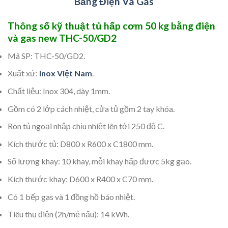
Bằng Điện Và Gas
Thông số kỹ thuật tủ hấp cơm 50 kg bằng điện
và gas new THC-50/GD2
Mã SP: THC-50/GD2.
Xuất xứ:
Inox Việt Nam
.
Chất liệu: Inox 304, dày 1mm.
Gồm có 2 lớp cách nhiệt, cửa tủ gồm 2 tay khóa.
Ron tủ ngoại nhập chịu nhiệt lên tới 250 độ C.
Kích thước tủ: D800 x R600 x C1800 mm.
Số lượng khay: 10 khay, mỗi khay hấp được 5kg gạo.
Kích thước khay: D600 x R400 x C70 mm.
Có 1 bếp gas và 1 đồng hồ báo nhiệt.
Tiêu thụ điện (2h/mẻ nấu): 14 kWh.