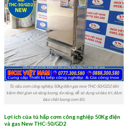
Tủ nấu cơm công nghiệp 50kg điện gas new THC-50/GD2 tiết
kiệm thời gian và năng lượng, đa năng, dễ sử dụng và bảo trì, đảm
bảo chất lượng cơm tốt.
Lợi ích của tủ hấp cơm công nghiệp 50Kg điện
và gas New THC-50/GD2