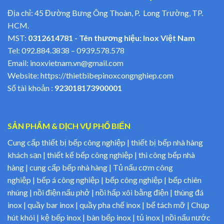
Địa chỉ: 45 Đường Bưng Ông Thoàn, P. Long Trường, TP.
HCM.
MST:
0312614781 - Tên thương hiệu: Inox Việt Nam
Tel:
092.884.3838
–
0939.578.578
Email:
inoxvietnam.vn@gmail.com
Website:
https://thietbibepinoxcongnghiep.com
Số tài khoản :
923018173900001
SẢN PHẨM & DỊCH VỤ PHỔ BIẾN
Cung cấp thiết bị bếp công nghiệp | thiết bị bếp nhà hàng
khách sạn | thiết kế bếp công nghiệp | thi công bếp nhà
hàng | cung cấp bếp nhà hàng | Tủ nấu cơm công
nghiệp | bếp á công nghiệp | bếp công nghiệp | bếp chiên
nhúng | nồi điện nấu phở | nồi hấp xôi bằng điện | thùng đá
inox | quầy bar inox | quầy pha chế inox | bể tách mỡ | Chụp
hút khói | kệ bếp inox | bàn bếp inox | tủ inox | nồi nấu nước