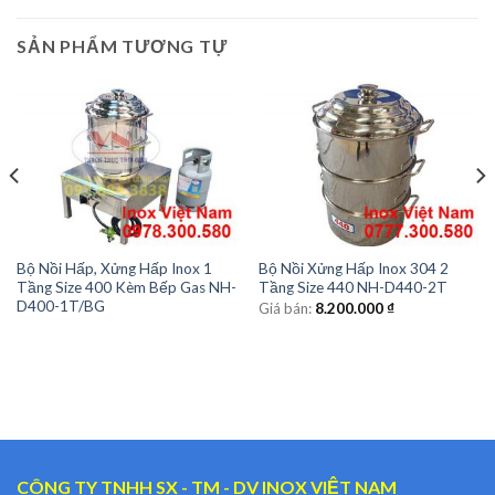
SẢN PHẨM TƯƠNG TỰ
Bộ Nồi Hấp, Xửng Hấp Inox 1
Bộ Nồi Xửng Hấp Inox 304 2
Tầng Size 400 Kèm Bếp Gas NH-
Tầng Size 440 NH-D440-2T
D400-1T/BG
Giá bán:
8.200.000
₫
CÔNG TY TNHH SX - TM - DV INOX VIỆT NAM