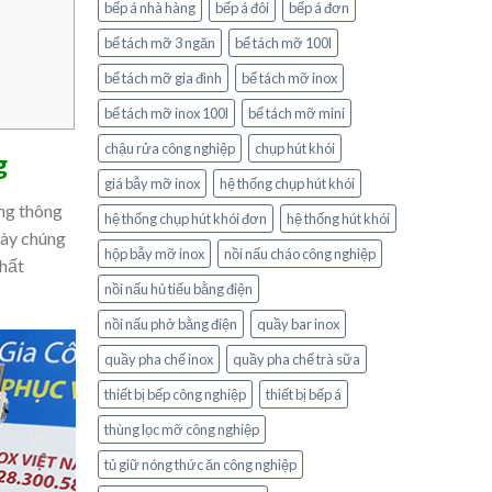
bếp á nhà hàng
bếp á đôi
bếp á đơn
bể tách mỡ 3 ngăn
bể tách mỡ 100l
bể tách mỡ gia đình
bể tách mỡ inox
bể tách mỡ inox 100l
bể tách mỡ mini
chậu rửa công nghiệp
chụp hút khói
g
giá bẫy mỡ inox
hệ thống chụp hút khói
ững thông
hệ thống chụp hút khói đơn
hệ thống hút khói
 này chúng
hộp bẫy mỡ inox
nồi nấu cháo công nghiệp
chất
nồi nấu hủ tiếu bằng điện
nồi nấu phở bằng điện
quầy bar inox
quầy pha chế inox
quầy pha chế trà sữa
thiết bị bếp công nghiệp
thiết bị bếp á
thùng lọc mỡ công nghiệp
tủ giữ nóng thức ăn công nghiệp