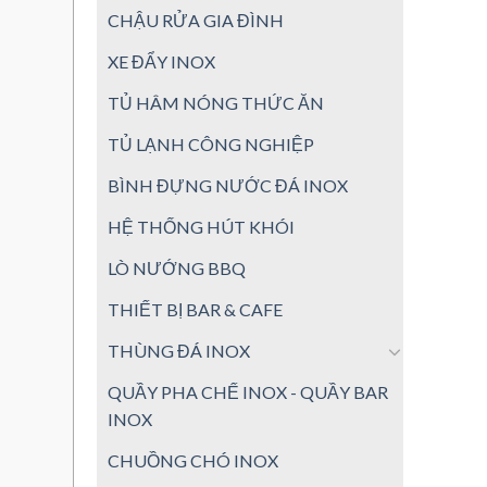
CHẬU RỬA GIA ĐÌNH
XE ĐẨY INOX
TỦ HÂM NÓNG THỨC ĂN
TỦ LẠNH CÔNG NGHIỆP
BÌNH ĐỰNG NƯỚC ĐÁ INOX
HỆ THỐNG HÚT KHÓI
LÒ NƯỚNG BBQ
THIẾT BỊ BAR & CAFE
THÙNG ĐÁ INOX
QUẦY PHA CHẾ INOX - QUẦY BAR
INOX
CHUỒNG CHÓ INOX