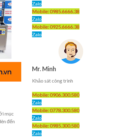
Zalo
Mobile: 0985.6666.38
Zalo
Mobile: 0925.6666.38
Zalo
Mr. Minh
Khảo sát công trình
Mobile: 0906.300.580
Zalo
Mobile: 0778.300.580
Với mục
Zalo
lên đến
Mobile: 0985.300.580
Zalo