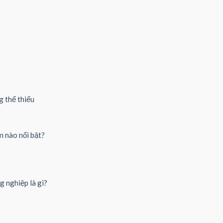
g thể thiếu
 nào nổi bật?
g nghiệp là gì?