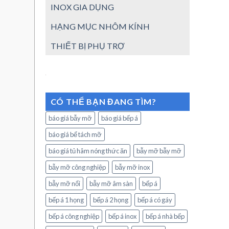
INOX GIA DỤNG
HẠNG MỤC NHÔM KÍNH
THIẾT BỊ PHỤ TRỢ
CÓ THỂ BẠN ĐANG TÌM?
báo giá bẫy mỡ
báo giá bếp á
báo giá bể tách mỡ
báo giá tủ hâm nóng thức ăn
bẫy mỡ bẫy mỡ
bẫy mỡ công nghiệp
bẫy mỡ inox
bẫy mỡ nổi
bẫy mỡ âm sàn
bếp á
bếp á 1 họng
bếp á 2 họng
bếp á có gáy
bếp á công nghiệp
bếp á inox
bếp á nhà bếp