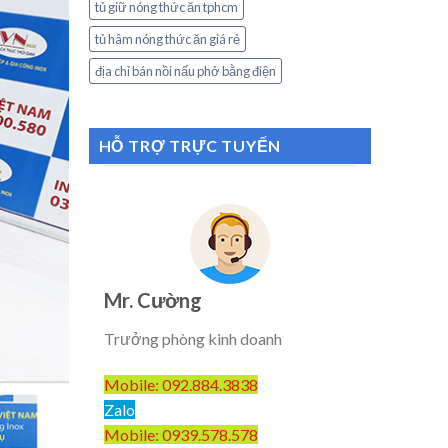
tủ giữ nóng thức ăn tphcm
tủ hâm nóng thức ăn giá rẻ
địa chỉ bán nồi nấu phở bằng điện
HỖ TRỢ TRỰC TUYẾN
Mr. Cường
Trưởng phòng kinh doanh
Mobile: 092.884.3838
Zalo
Mobile: 0939.578.578