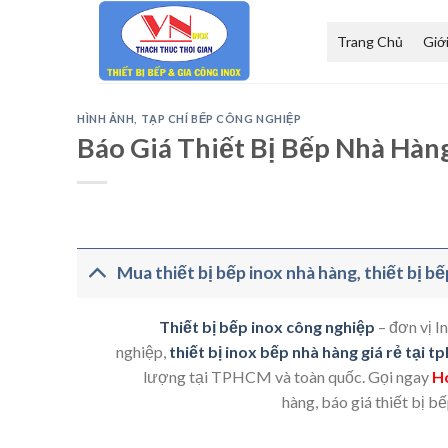
Skip
to
Trang Chủ
Giớ
content
HÌNH ẢNH
,
TẠP CHÍ BẾP CÔNG NGHIỆP
Báo Giá Thiết Bị Bếp Nhà Hàn
Mua thiết bị bếp inox nhà hàng, thiết bị b
Thiết bị bếp inox công nghiệp
– đơn vị I
nghiệp,
thiết bị inox bếp nhà hàng giá rẻ tại t
lượng tại TPHCM và toàn quốc. Gọi ngay
Ho
hàng, báo giá thiết bị b