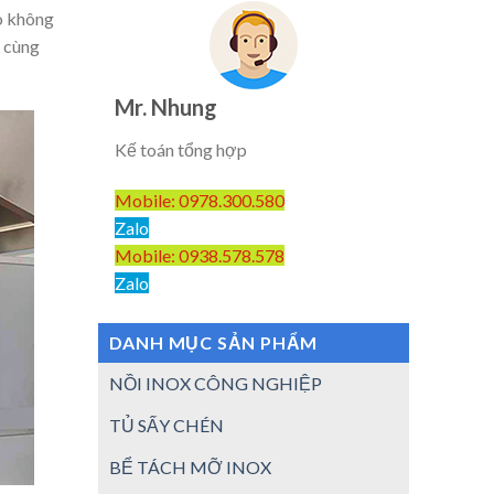
o không
n cùng
Mr. Nhung
Kế toán tổng hợp
Mobile: 0978.300.580
Zalo
Mobile: 0938.578.578
Zalo
DANH MỤC SẢN PHẨM
NỒI INOX CÔNG NGHIỆP
TỦ SẤY CHÉN
BỂ TÁCH MỠ INOX