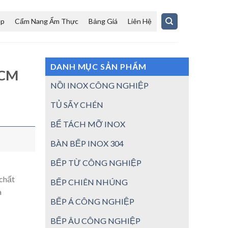
ệp
Cẩm Nang Ẩm Thực
Bảng Giá
Liên Hệ
DANH MỤC SẢN PHẨM
HCM
NỒI INOX CÔNG NGHIỆP
TỦ SẤY CHÉN
BỂ TÁCH MỠ INOX
BÀN BẾP INOX 304
BẾP TỪ CÔNG NGHIỆP
 chất
BẾP CHIÊN NHÚNG
à
BẾP Á CÔNG NGHIỆP
BẾP ÂU CÔNG NGHIỆP