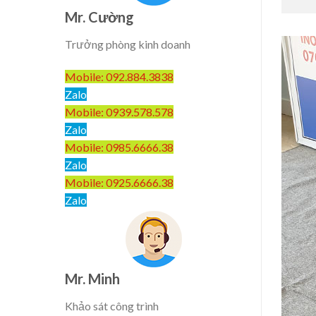
Mr. Cường
Trưởng phòng kinh doanh
Mobile: 092.884.3838
Zalo
Mobile: 0939.578.578
Zalo
Mobile: 0985.6666.38
Zalo
Mobile: 0925.6666.38
Zalo
Mr. Minh
Khảo sát công trình