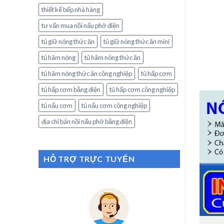
thiết kế bếp nhà hàng
tư vấn mua nồi nấu phở điện
tủ giữ nóng thức ăn
tủ giữ nóng thức ăn mini
tủ hâm nóng
tủ hâm nóng thức ăn
tủ hâm nóng thức ăn công nghiệp
tủ hấp cơm
tủ hấp cơm bằng điện
tủ hấp cơm công nghiệp
tủ nấu cơm
tủ nấu cơm công nghiệp
địa chỉ bán nồi nấu phở bằng điện
HỖ TRỢ TRỰC TUYẾN