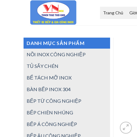
Skip
to
Trang Chủ
Giớ
content
DANH MỤC SẢN PHẨM
NỒI INOX CÔNG NGHIỆP
TỦ SẤY CHÉN
BỂ TÁCH MỠ INOX
BÀN BẾP INOX 304
BẾP TỪ CÔNG NGHIỆP
BẾP CHIÊN NHÚNG
BẾP Á CÔNG NGHIỆP
BẾP ÂU CÔNG NGHIỆP