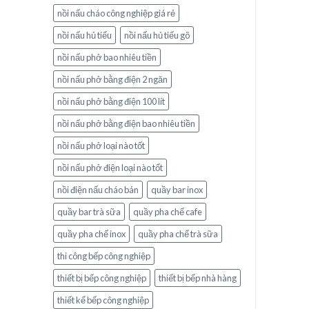
nồi nấu cháo công nghiệp giá rẻ
nồi nấu hủ tiếu
nồi nấu hủ tiếu gõ
nồi nấu phở bao nhiêu tiền
nồi nấu phở bằng điện 2 ngăn
nồi nấu phở bằng điện 100 lít
nồi nấu phở bằng điện bao nhiêu tiền
nồi nấu phở loại nào tốt
nồi nấu phở điện loại nào tốt
nồi điện nấu cháo bán
quầy bar inox
quầy bar trà sữa
quầy pha chế cafe
quầy pha chế inox
quầy pha chế trà sữa
thi công bếp công nghiệp
thiết bị bếp công nghiệp
thiết bị bếp nhà hàng
thiết kế bếp công nghiệp