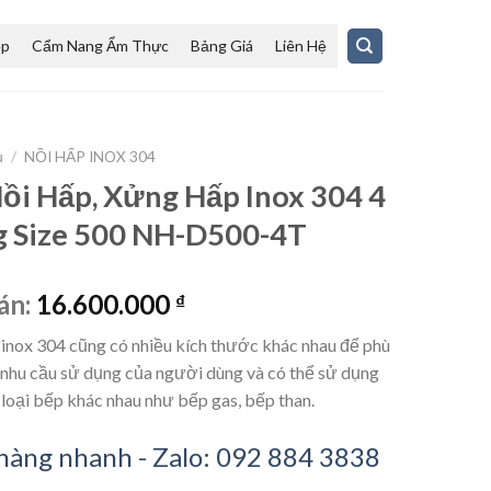
ệp
Cẩm Nang Ẩm Thực
Bảng Giá
Liên Hệ
ủ
/
NỒI HẤP INOX 304
ồi Hấp, Xửng Hấp Inox 304 4
 Size 500 NH-D500-4T
án:
16.600.000
₫
inox 304 cũng có nhiều kích thước khác nhau để phù
 nhu cầu sử dụng của người dùng và có thể sử dụng
 loại bếp khác nhau như bếp gas, bếp than.
hàng nhanh - Zalo: 092 884 3838