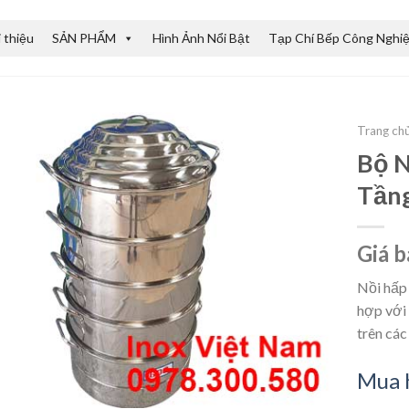
i thiệu
SẢN PHẨM
Hình Ảnh Nổi Bật
Tạp Chí Bếp Công Nghi
Trang ch
Bộ N
Tầng
Giá b
Nồi hấp 
hợp với
trên các
Mua 