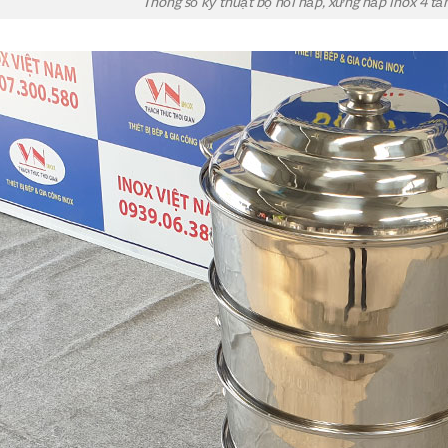
Thông số kỹ thuật bộ nồi hấp, xửng hấp inox 4 