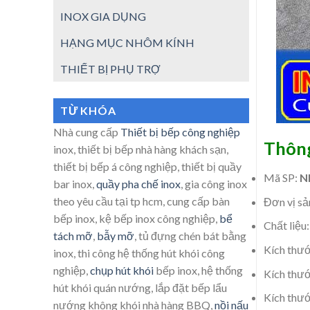
INOX GIA DỤNG
HẠNG MỤC NHÔM KÍNH
THIẾT BỊ PHỤ TRỢ
TỪ KHÓA
Nhà cung cấp
Thiết bị bếp công nghiệp
Thông
inox, thiết bị bếp nhà hàng khách sạn,
thiết bị bếp á công nghiệp, thiết bị quầy
Mã SP:
N
bar inox,
quầy pha chế inox
, gia công inox
theo yêu cầu tại tp hcm, cung cấp bàn
Đơn vị sả
bếp inox, kệ bếp inox công nghiệp,
bể
Chất liệu
tách mỡ
,
bẫy mỡ
, tủ đựng chén bát bằng
Kích thư
inox, thi công hệ thống hút khói công
nghiệp,
chụp hút khói
bếp inox, hệ thống
Kích thư
hút khói quán nướng, lắp đặt bếp lẩu
Kích thư
nướng không khói nhà hàng BBQ,
nồi nấu