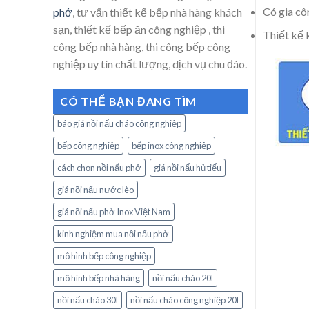
Có gia cô
phở
, tư vấn thiết kế bếp nhà hàng khách
sạn, thiết kế bếp ăn công nghiệp , thi
Thiết kế 
công bếp nhà hàng, thi công bếp công
nghiệp uy tín chất lượng, dịch vụ chu đáo.
CÓ THỂ BẠN ĐANG TÌM
báo giá nồi nấu cháo công nghiệp
bếp công nghiệp
bếp inox công nghiệp
cách chọn nồi nấu phở
giá nồi nấu hủ tiếu
giá nồi nấu nước lèo
giá nồi nấu phở Inox Việt Nam
kinh nghiệm mua nồi nấu phở
mô hình bếp công nghiệp
mô hình bếp nhà hàng
nồi nấu cháo 20l
nồi nấu cháo 30l
nồi nấu cháo công nghiệp 20l