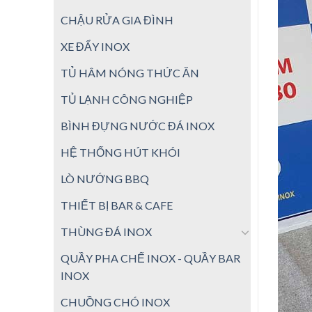
CHẬU RỬA GIA ĐÌNH
XE ĐẨY INOX
TỦ HÂM NÓNG THỨC ĂN
TỦ LẠNH CÔNG NGHIỆP
BÌNH ĐỰNG NƯỚC ĐÁ INOX
HỆ THỐNG HÚT KHÓI
LÒ NƯỚNG BBQ
THIẾT BỊ BAR & CAFE
THÙNG ĐÁ INOX
QUẦY PHA CHẾ INOX - QUẦY BAR
INOX
CHUỒNG CHÓ INOX