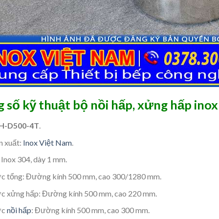
 số kỹ thuật bộ nồi hấp, xửng hấp ino
H-D500-4T
.
n xuất:
Inox Việt Nam
.
: Inox 304, dày 1 mm.
ớc tổng: Đường kính 500 mm, cao 300/1280 mm.
ớc xửng hấp: Đường kính 500 mm, cao 220 mm.
ớc
nồi hấp
: Đường kính 500 mm, cao 300 mm.