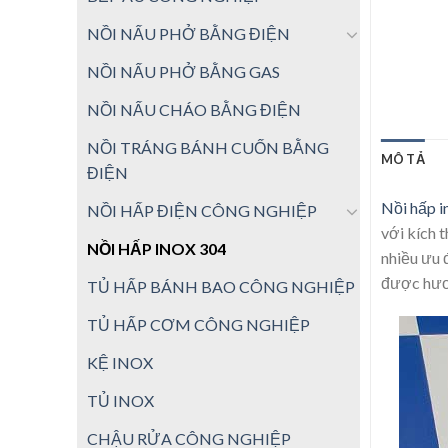
NỒI NẤU PHỞ BẰNG ĐIỆN
NỒI NẤU PHỞ BẰNG GAS
NỒI NẤU CHÁO BẰNG ĐIỆN
NỒI TRÁNG BÁNH CUỐN BẰNG
MÔ TẢ
ĐIỆN
Nồi hấp i
NỒI HẤP ĐIỆN CÔNG NGHIỆP
với kích t
NỒI HẤP INOX 304
nhiều ưu 
được hươn
TỦ HẤP BÁNH BAO CÔNG NGHIỆP
TỦ HẤP CƠM CÔNG NGHIỆP
KỆ INOX
TỦ INOX
CHẬU RỬA CÔNG NGHIỆP